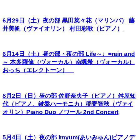
6月29日（土）夜の部 黒田菜々花（マリンバ） 藤
井美帆（ヴァイオリン） 村田彩歌（ピアノ）
6月14日（土）昼の部・夜の部 Life～♩=rain and
～ 本多羅偉（ヴォーカル）南颯希（ヴォーカル）
おっち（エレクトーン）
8月2日（日）昼の部 佐野奈央子（ピアノ）舛屋知
代（ピアノ、鍵盤ハーモニカ）稲寄智秋（ヴァイ
オリン）Piano Duo ノワール 2nd Concert
5月4日（土）夜の部 Imyum(あいみゅん)ピアノデ