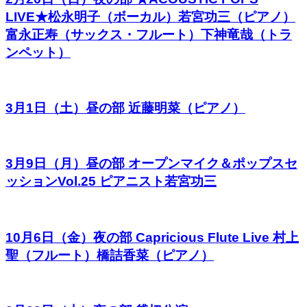
LIVE★松永明子（ボーカル）若宮功三（ピアノ）
富永正寿（サックス・フルート）下神竜哉（トラ
ンペット）
3月1日（土）昼の部 近藤明菜（ピアノ）
3月9日（月）昼の部 オープンマイク＆ポップスセ
ッションVol.25 ピアニスト若宮功三
10月6日（金）夜の部 Capricious Flute Live 村上
聖（フルート）橋詰香菜（ピアノ）