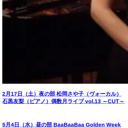
2月17日（土）夜の部 松岡さや子（ヴォーカル）
石黒友梨（ピアノ）偶数月ライブ vol.13 ～CUT～
5月4日（水）昼の部 BaaBaaBaa Golden Week