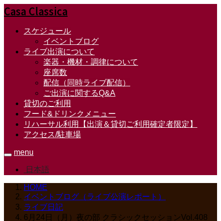
Casa Classica
スケジュール
イベントブログ
ライブ出演について
楽器・機材・調律について
座席数
配信（同時ライブ配信）
ご出演に関するQ&A
貸切のご利用
フード&ドリンクメニュー
リハーサル利用【出演＆貸切ご利用確定者限定】
アクセス/駐車場
menu
日本語
HOME
イベントブログ（ライブ公演レポート）
ライブ日記
6月24日（月）夜の部 クラシックセッションVol.408