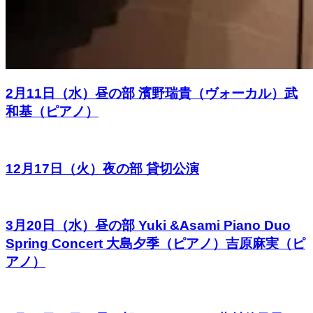
2月11日（水）昼の部 濱野瑞貴（ヴォーカル）武
和基（ピアノ）
12月17日（火）夜の部 貸切公演
3月20日（水）昼の部 Yuki &Asami Piano Duo
Spring Concert 大島夕季（ピアノ）吉原麻実（ピ
アノ）