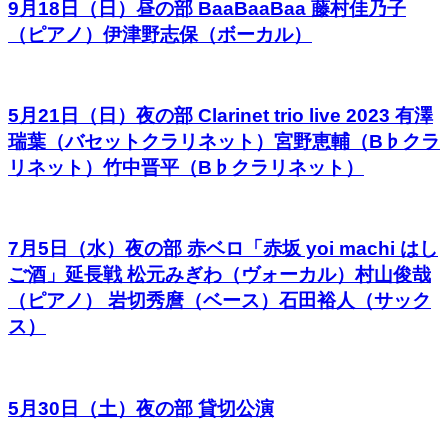
9月18日（日）昼の部 BaaBaaBaa 藤村佳乃子
（ピアノ）伊津野志保（ボーカル）
5月21日（日）夜の部 Clarinet trio live 2023 有澤
瑞葉（バセットクラリネット）宮野恵輔（B♭クラ
リネット）竹中晋平（B♭クラリネット）
7月5日（水）夜の部 赤ベロ「赤坂 yoi machi はし
ご酒」延長戦 松元みぎわ（ヴォーカル）村山俊哉
（ピアノ） 岩切秀麿（ベース）石田裕人（サック
ス）
5月30日（土）夜の部 貸切公演