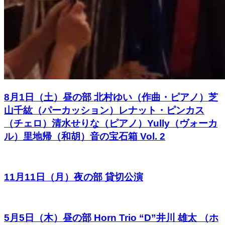
8月1日（土）昼の部 北村ゆい（作曲・ピアノ）芝
山千紘（パーカッション）レナット・ピンカス
（チェロ）清水せりな（ピアノ）Yully（ヴォーカ
ル）里地帰（和胡）音の宝石箱 Vol. 2
11月11日（月）夜の部 貸切公演
5月5日（木）昼の部 Horn Trio “D”井川 雄太 （ホ