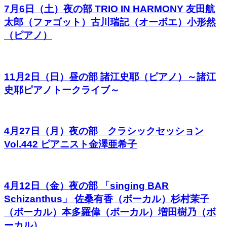
7月6日（土）夜の部 TRIO IN HARMONY 友田航
太郎（ファゴット）古川瑞記（オーボエ）小形然
（ピアノ）
11月2日（日）昼の部 諸江史耶（ピアノ）～諸江
史耶ピアノトークライブ～
4月27日（月）夜の部 クラシックセッション
Vol.442 ピアニスト金澤亜希子
4月12日（金）夜の部 「singing BAR
Schizanthus」 佐桑有香（ボーカル）杉村茉子
（ボーカル）本多羅偉（ボーカル）増田樹乃（ボ
ーカル）