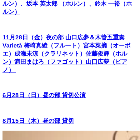
ルン）、坂本 英太郎 （ホルン）、鈴木 一裕（ホ
ルン）
11月28日（金）夜の部 山口広夢＆木管五重奏
Varietà 梅崎真綾（フルート）宮本菜摘（オーボ
エ）成瀬未涼（クラリネット）佐藤俊輝（ホル
ン）満田まはろ（ファゴット）山口広夢（ピア
ノ）
6月28日（日）昼の部 貸切公演
8月15日（木）昼の部 貸切