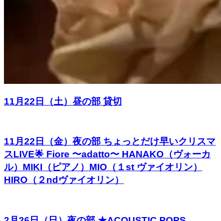
11月22日（土）昼の部 貸切
11月22日（金）夜の部 ちょっとだけ早いクリスマ
スLIVE🌟 Fiore 〜adatto〜 HANAKO（ヴォーカ
ル）MIKI（ピアノ）MIO（１st ヴァイオリン）
HIRO（２ndヴァイオリン）
2月26日（日）夜の部 ★ACOUSTIC POPS