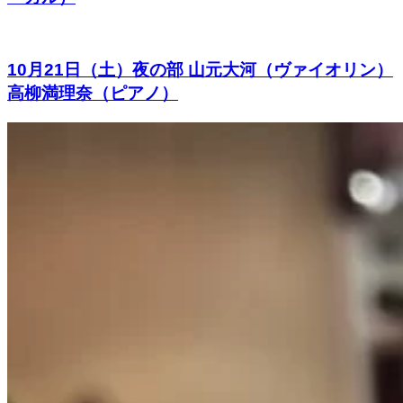
10月21日（土）夜の部 山元大河（ヴァイオリン）
高柳満理奈（ピアノ）