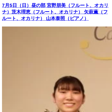
7月5日（日）昼の部 宮野朋美（フルート、オカリ
ナ）茨木理恵（フルート、オカリナ） 矢萩薫（フ
ルート、オカリナ） 山本泰照（ピアノ）