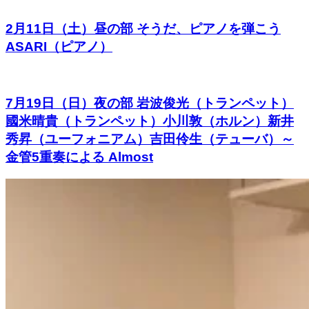
2月11日（土）昼の部 そうだ、ピアノを弾こう
ASARI（ピアノ）
7月19日（日）夜の部 岩波俊光（トランペット）
國米晴貴（トランペット）小川敦（ホルン）新井
秀昇（ユーフォニアム）吉田伶生（テューバ）～
金管5重奏による Almost