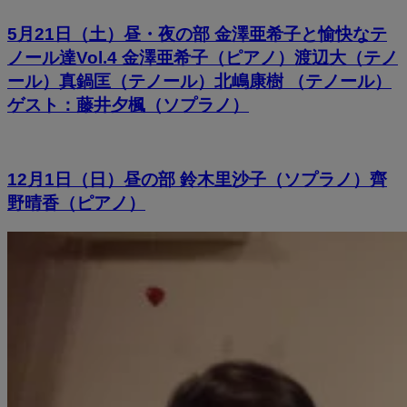
5月21日（土）昼・夜の部 金澤亜希子と愉快なテ
ノール達Vol.4 金澤亜希子（ピアノ）渡辺大（テノ
ール）真鍋匡（テノール）北嶋康樹 （テノール）
ゲスト：藤井夕楓（ソプラノ）
12月1日（日）昼の部 鈴木里沙子（ソプラノ）齊
野晴香（ピアノ）