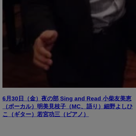
6月30日（金）夜の部 Sing and Read 小柴友美恵
（ボーカル）明美見枝子（MC、語り）細野よしひ
こ（ギター）若宮功三（ピアノ）