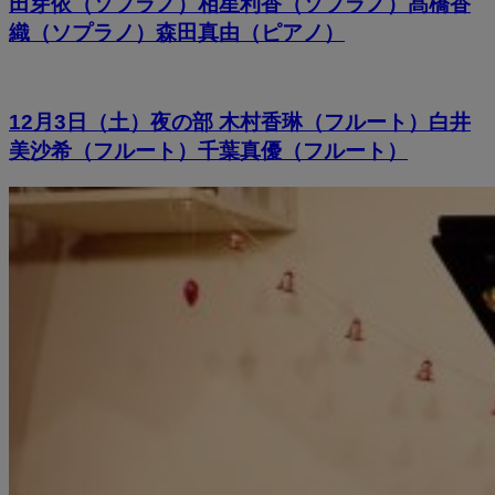
田芽依（ソプラノ）相星利香（ソプラノ）髙橋香
織（ソプラノ）森田真由（ピアノ）
12月3日（土）夜の部 木村香琳（フルート）白井
美沙希（フルート）千葉真優（フルート）