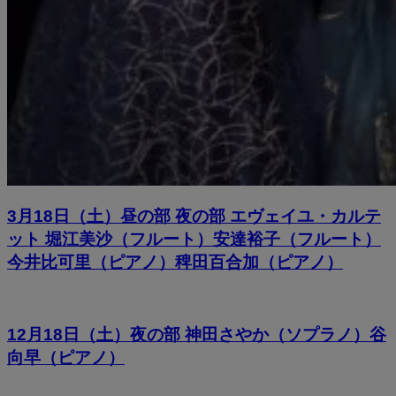
3月18日（土）昼の部 夜の部 エヴェイユ・カルテ
ット 堀江美沙（フルート）安達裕子（フルート）
今井比可里（ピアノ）稗田百合加（ピアノ）
12月18日（土）夜の部 神田さやか（ソプラノ）谷
向早（ピアノ）