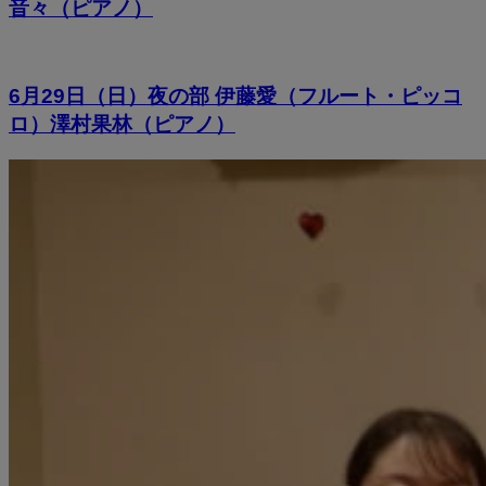
音々（ピアノ）
6月29日（日）夜の部 伊藤愛（フルート・ピッコ
ロ）澤村果林（ピアノ）