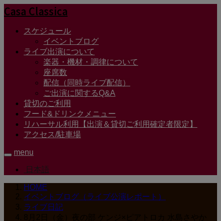
Casa Classica
スケジュール
イベントブログ
ライブ出演について
楽器・機材・調律について
座席数
配信（同時ライブ配信）
ご出演に関するQ&A
貸切のご利用
フード&ドリンクメニュー
リハーサル利用【出演＆貸切ご利用確定者限定】
アクセス/駐車場
menu
日本語
HOME
イベントブログ（ライブ公演レポート）
ライブ日記
8月2日（金）夜の部 ケンジ×ピアトロカ 水島さやか