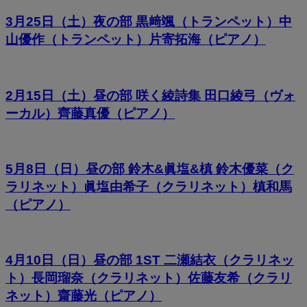
3月25日（土）夜の部 黒﨑颯（トランペット）中
山優作（トランペット）片寄拓海（ピアノ）
2月15日（土）昼の部 咲く綾詩集 田口綾弓（ヴォ
ーカル）齊藤真優（ピアノ）
5月8日（日）昼の部 鈴木&眞塩&槙 鈴木優菜（ク
ラリネット）眞塩由希子（クラリネット）槙和馬
（ピアノ）
4月10日（日）昼の部 1ST 二瀬結衣（クラリネッ
ト）長岡瑠奈（クラリネット）佐藤友希（クラリ
ネット）齋藤光（ピアノ）