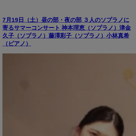
7月19日（土）昼の部・夜の部 ３人のソプラノに
寄るサマーコンサート 神本理恵（ソプラノ）津金
久子（ソプラノ）藤澤彩子（ソプラノ）小林真希
（ピアノ）