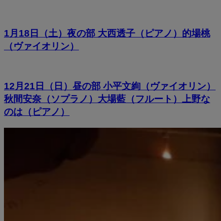
1月18日（土）夜の部 大西透子（ピアノ）的場桃
（ヴァイオリン）
12月21日（日）昼の部 小平文絢（ヴァイオリン）
秋間安奈（ソプラノ）大場藍（フルート）上野な
のは（ピアノ）