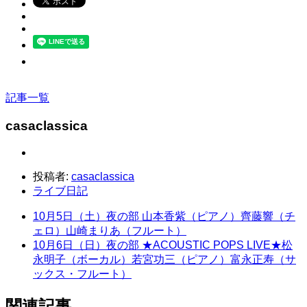
記事一覧
casaclassica
投稿者:
casaclassica
ライブ日記
10月5日（土）夜の部 山本香紫（ピアノ）齊藤響（チ
ェロ）山崎まりあ（フルート）
10月6日（日）夜の部 ★ACOUSTIC POPS LIVE★松
永明子（ボーカル）若宮功三（ピアノ）富永正寿（サ
ックス・フルート）
関連記事