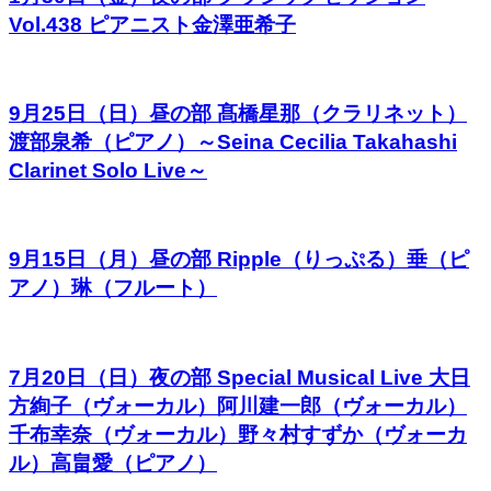
Vol.438 ピアニスト金澤亜希子
9月25日（日）昼の部 髙橋星那（クラリネット）
渡部泉希（ピアノ）～Seina Cecilia Takahashi
Clarinet Solo Live～
9月15日（月）昼の部 Ripple（りっぷる）垂（ピ
アノ）琳（フルート）
7月20日（日）夜の部 Special Musical Live 大日
方絢子（ヴォーカル）阿川建一郎（ヴォーカル）
千布幸奈（ヴォーカル）野々村すずか（ヴォーカ
ル）高畠愛（ピアノ）