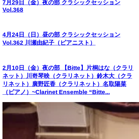
7月29日（金）夜の部 クラシックセッション
Vol.368
4月24日（日）昼の部 クラシックセッション
Vol.362 川瀬由紀子（ピアニスト）
2月10日（金）夜の部 【Bitte】片桐はな（クラリ
ネット）川嵜琴映（クラリネット）鈴木大（クラ
リネット）廣野匠香（クラリネット）名取陽菜
（ピアノ）~Clarinet Ensemble “Bitte...