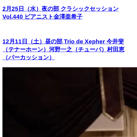
2月25日（水）夜の部 クラシックセッション
Vol.440 ピアニスト金澤亜希子
12月11日（土）昼の部 Trio de Xepher 今井斐
（テナーホーン）河野一之（チューバ）村田恵
（パーカッション）