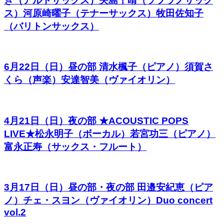
き（アルトサックス）矢島千晴（ソプラノサック
ス）河原崎曜子（テナーサックス）牧田佐知子
（バリトンサックス）
6月22日（日）昼の部 清水楓子（ピアノ）須賀さ
くら（声楽）安達智美（ヴァイオリン）
4月21日（日）夜の部 ★ACOUSTIC POPS
LIVE★松永明子（ボーカル）若宮功三（ピアノ）
富永正寿（サックス・フルート）
3月17日（日）昼の部・夜の部 田邉安紀恵（ピア
ノ）チェ・スヨン（ヴァイオリン）Duo concert
vol.2