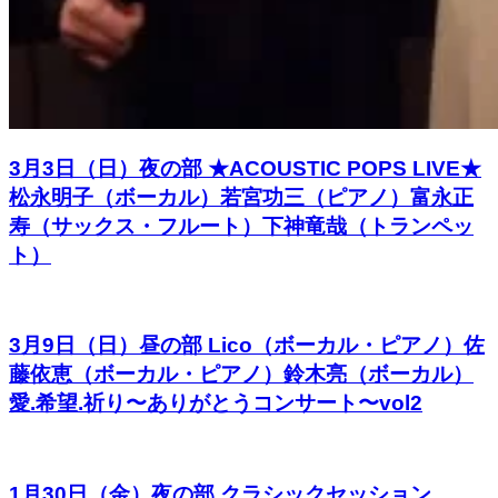
3月3日（日）夜の部 ★ACOUSTIC POPS LIVE★
松永明子（ボーカル）若宮功三（ピアノ）富永正
寿（サックス・フルート）下神竜哉（トランペッ
ト）
3月9日（日）昼の部 Lico（ボーカル・ピアノ）佐
藤依恵（ボーカル・ピアノ）鈴木亮（ボーカル）
愛.希望.祈り〜ありがとうコンサート〜vol2
1月30日（金）夜の部 クラシックセッション