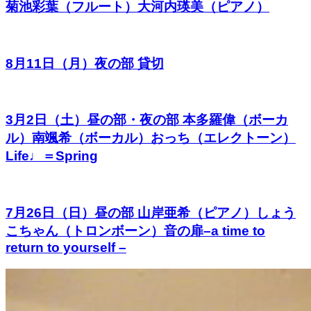
菊池彩葉（フルート）大河内瑛美（ピアノ）
8月11日（月）夜の部 貸切
3月2日（土）昼の部・夜の部 本多羅偉（ボーカ
ル）南颯希（ボーカル）おっち（エレクトーン）
Life♩＝Spring
7月26日（日）昼の部 山岸亜希（ピアノ）しょう
こちゃん（トロンボーン）音の扉–a time to
return to yourself –