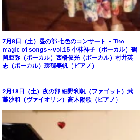
7月8日（土）昼の部 七色のコンサート ～The
magic of songs～vol.15 小林祥子（ボーカル）鶴
岡亜弥（ボーカル）西橋俊光（ボーカル）村井英
志（ボーカル）環輝美帆（ピアノ）
2月18日（土）夜の部 細野利帆（ファゴット）武
藤沙和（ヴァイオリン）髙木陽歌（ピアノ）