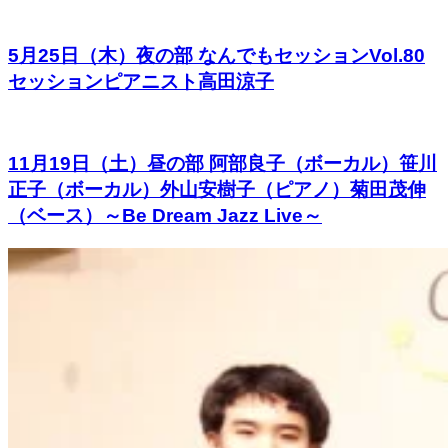
5月25日（木）夜の部 なんでもセッションVol.80
セッションピアニスト高田涼子
11月19日（土）昼の部 阿部良子（ボーカル）笹川
正子（ボーカル）外山安樹子（ピアノ）菊田茂伸
（ベース）～Be Dream Jazz Live～