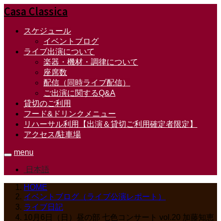
Casa Classica
スケジュール
イベントブログ
ライブ出演について
楽器・機材・調律について
座席数
配信（同時ライブ配信）
ご出演に関するQ&A
貸切のご利用
フード&ドリンクメニュー
リハーサル利用【出演＆貸切ご利用確定者限定】
アクセス/駐車場
menu
日本語
HOME
イベントブログ（ライブ公演レポート）
ライブ日記
10月6日（日）昼の部 七色コンサート vol.20 加藤知恵