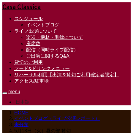
Casa Classica
スケジュール
イベントブログ
ライブ出演について
楽器・機材・調律について
座席数
配信（同時ライブ配信）
ご出演に関するQ&A
貸切のご利用
フード&ドリンクメニュー
リハーサル利用【出演＆貸切ご利用確定者限定】
アクセス/駐車場
menu
日本語
HOME
イベントブログ（ライブ公演レポート）
未分類
5月13日（火）昼の部 貸切