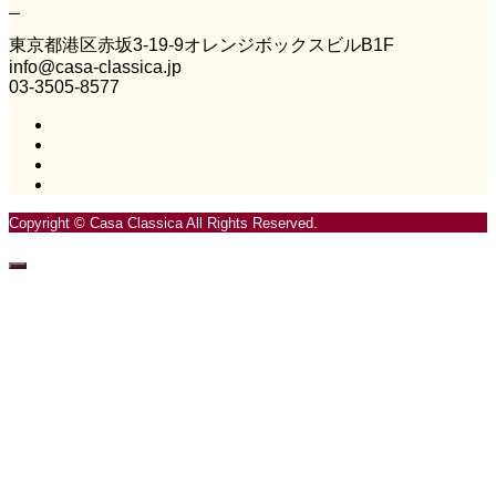
Casa Classica
東京都港区赤坂3‐19‐9オレンジボックスビルB1F
info@casa-classica.jp
03-3505-8577
Copyright © Casa Classica All Rights Reserved.