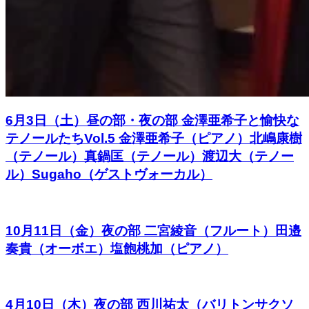
6月3日（土）昼の部・夜の部 金澤亜希子と愉快な
テノールたちVol.5 金澤亜希子（ピアノ）北嶋康樹
（テノール）真鍋匡（テノール）渡辺大（テノー
ル）Sugaho（ゲストヴォーカル）
10月11日（金）夜の部 二宮綾音（フルート）田邉
奏貴（オーボエ）塩飽桃加（ピアノ）
4月10日（木）夜の部 西川祐太（バリトンサクソ