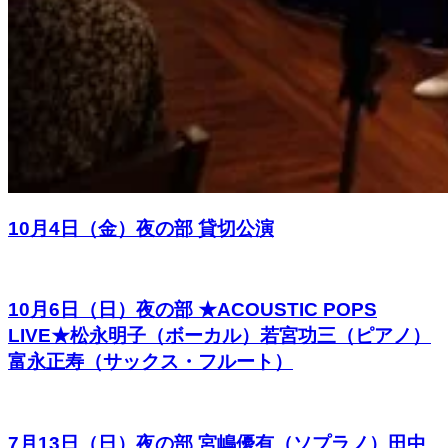
10月4日（金）夜の部 貸切公演
10月6日（日）夜の部 ★ACOUSTIC POPS
LIVE★松永明子（ボーカル）若宮功三（ピアノ）
富永正寿（サックス・フルート）
7月13日（日）夜の部 宮嶋優有（ソプラノ）田中