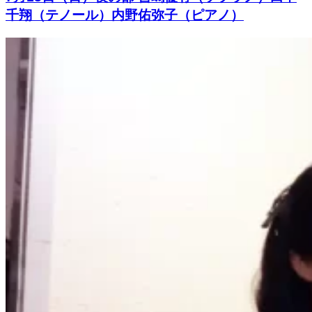
千翔（テノール）内野佑弥子（ピアノ）