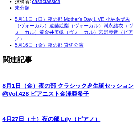
投稿者:
casaclassica
未分類
5月11日（日）夜の部 Mother's Day LIVE 小林あずみ
（ヴォーカル）遠藤絵梨（ヴォーカル）満永結衣（ヴ
ォーカル）黄金井美帆（ヴォーカル）宮嵜琴音（ピア
ノ）
5月16日（金）夜の部 貸切公演
関連記事
8月1日（金）夜の部 クラシック🎉生誕セッション
🎂Vol.428 ピアニスト金澤亜希子
4月27日（土）夜の部 Lily（ピアノ）