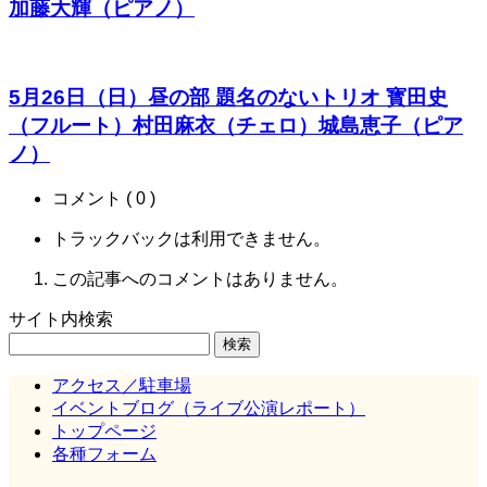
加藤大輝（ピアノ）
5月26日（日）昼の部 題名のないトリオ 寳田史
（フルート）村田麻衣（チェロ）城島恵子（ピア
ノ）
コメント ( 0 )
トラックバックは利用できません。
この記事へのコメントはありません。
サイト内検索
検
索:
アクセス／駐車場
イベントブログ（ライブ公演レポート）
トップページ
各種フォーム