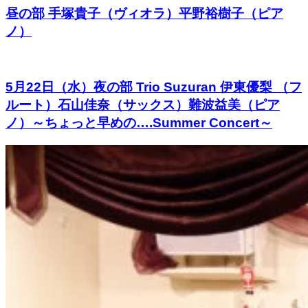
昼の部 手塚貴子（ヴィオラ）平野裕樹子（ピア
ノ）
5月22日（水）夜の部 Trio Suzuran 伊東優梨 （フ
ルート）石山佳奈（サックス）難波益美（ピア
ノ）～ちょっと早めの….Summer Concert～