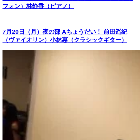
フォン）林静香（ピアノ）
7月20日（月）夜の部 Aちょうだい！ 前田遥紀
（ヴァイオリン）小林惠（クラシックギター）