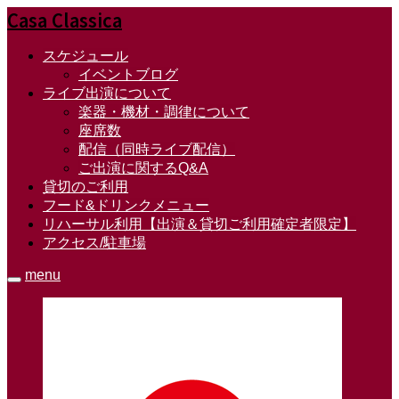
Casa Classica
スケジュール
イベントブログ
ライブ出演について
楽器・機材・調律について
座席数
配信（同時ライブ配信）
ご出演に関するQ&A
貸切のご利用
フード&ドリンクメニュー
リハーサル利用【出演＆貸切ご利用確定者限定】
アクセス/駐車場
menu