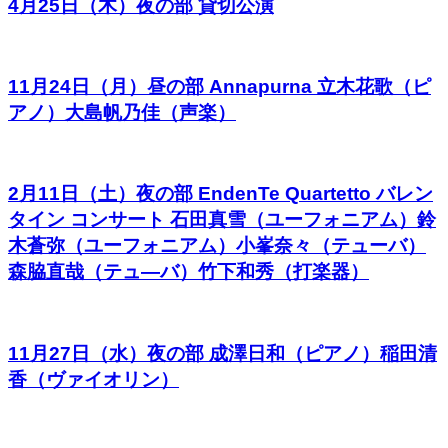
4月25日（木）夜の部 貸切公演
11月24日（月）昼の部 Annapurna 立木花歌（ピ
アノ）大島帆乃佳（声楽）
2月11日（土）夜の部 EndenTe Quartetto バレン
タイン コンサート 石田真雪（ユーフォニアム）鈴
木蒼弥（ユーフォニアム）小峯奈々（テューバ）
森脇直哉（テュ―バ）竹下和秀（打楽器）
11月27日（水）夜の部 成澤日和（ピアノ）稲田清
香（ヴァイオリン）