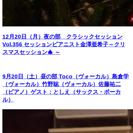
12月20日（月）夜の部 クラシックセッション
Vol.356 セッションピアニスト金澤亜希子～クリ
スマスセッション🎄 ～
9月20日（土）昼の部 Toco（ヴォーカル）島倉学
（ヴォーカル）竹野聡（ヴォーカル）佐藤祐二
（ピアノ）ゲスト：としえ（サックス・ボーカ
ル）