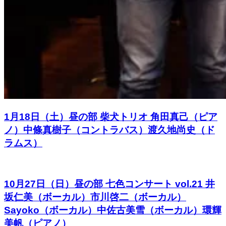
1月18日（土）昼の部 柴犬トリオ 角田真己（ピア
ノ）中條真樹子（コントラバス）渡久地尚史（ド
ラムス）
10月27日（日）昼の部 七色コンサート vol.21 井
坂仁美（ボーカル）市川啓二（ボーカル）
Sayoko（ボーカル）中佐古美雪（ボーカル）環輝
美帆（ピアノ）