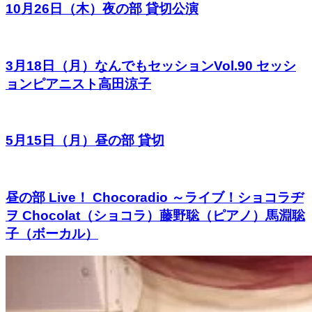
10月26日（木）夜の部 貸切公演
3月18日（月）なんでもセッションVol.90 セッシ
ョンピアニスト高田涼子
5月15日（月）昼の部 貸切
昼の部 Live！ Chocoradio ～ライブ！ショコラヂ
ヲ Chocolat（ショコラ）藤野聡（ピアノ）馬淵聡
子（ボーカル）