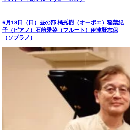
6月18日（日）昼の部 橘秀樹（オーボエ）稲葉紀
子（ピアノ）石﨑愛菜（フルート）伊津野志保
（ソプラノ）