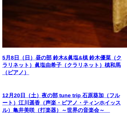
5月8日（日）昼の部 鈴木&眞塩&槙 鈴木優菜（ク
ラリネット）眞塩由希子（クラリネット）槙和馬
（ピアノ）
12月20日（土）夜の部 tune trip 石原葵加（フル
ート）江川遥香（声楽・ピアノ・ティンホイッス
ル）亀井美咲（打楽器）～世界の音楽会～