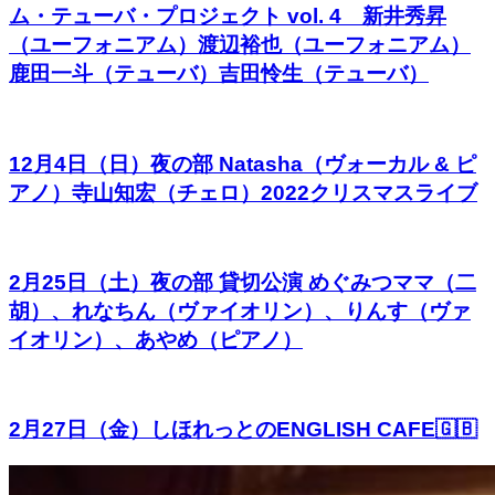
ム・テューバ・プロジェクト vol. 4 新井秀昇
（ユーフォニアム）渡辺裕也（ユーフォニアム）
鹿田一斗（テューバ）吉田怜生（テューバ）
12月4日（日）夜の部 Natasha（ヴォーカル & ピ
アノ）寺山知宏（チェロ）2022クリスマスライブ
2月25日（土）夜の部 貸切公演 めぐみつママ（二
胡）、れなちん（ヴァイオリン）、りんす（ヴァ
イオリン）、あやめ（ピアノ）
2月27日（金）しほれっとのENGLISH CAFE🇬🇧