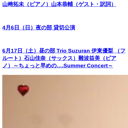
山﨑拓未（ピアノ）山本恭輔（ゲスト・訳詞）
4月6日（日）夜の部 貸切公演
6月17日（土）昼の部 Trio Suzuran 伊東優梨 （フ
ルート）石山佳奈（サックス）難波益美（ピア
ノ）～ちょっと早めの….Summer Concert～