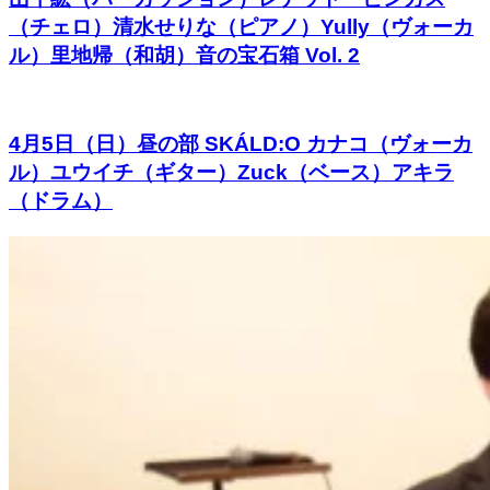
（チェロ）清水せりな（ピアノ）Yully（ヴォーカ
ル）里地帰（和胡）音の宝石箱 Vol. 2
4月5日（日）昼の部 SKÁLD:O カナコ（ヴォーカ
ル）ユウイチ（ギター）Zuck（ベース）アキラ
（ドラム）