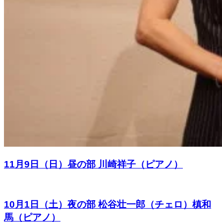
11月9日（日）昼の部 川崎祥子（ピアノ）
10月1日（土）夜の部 松谷壮一郎（チェロ）槙和
馬（ピアノ）