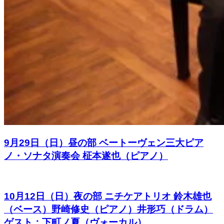
9月29日（日）昼の部 ベートーヴェン三大ピア
ノ・ソナタ演奏会 柾本遂也（ピアノ）
10月12日（日）夜の部 ニチケアトリオ 鈴木雄也
（ベース）野崎修史（ピアノ）井形巧（ドラム）
ゲスト：下町ノ夏（ヴォーカル）