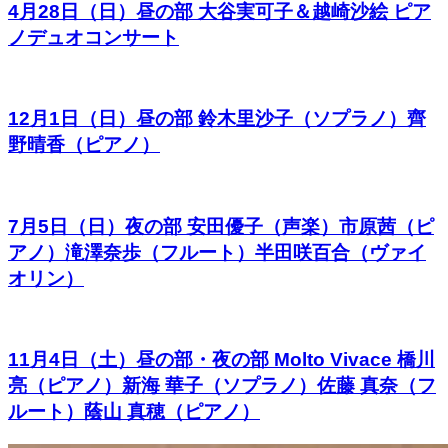
4月28日（日）昼の部 大谷実可子＆越崎沙絵 ピア
ノデュオコンサート
12月1日（日）昼の部 鈴木里沙子（ソプラノ）齊
野晴香（ピアノ）
7月5日（日）夜の部 安田優子（声楽）市原茜（ピ
アノ）滝澤奈歩（フルート）半田咲百合（ヴァイ
オリン）
11月4日（土）昼の部・夜の部 Molto Vivace 橋川
亮（ピアノ）新海 華子（ソプラノ）佐藤 真奈（フ
ルート）蔭山 真穂（ピアノ）