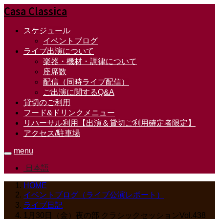
Casa Classica
スケジュール
イベントブログ
ライブ出演について
楽器・機材・調律について
座席数
配信（同時ライブ配信）
ご出演に関するQ&A
貸切のご利用
フード&ドリンクメニュー
リハーサル利用【出演＆貸切ご利用確定者限定】
アクセス/駐車場
menu
日本語
HOME
イベントブログ（ライブ公演レポート）
ライブ日記
1月30日（金）夜の部 クラシックセッションVol.438