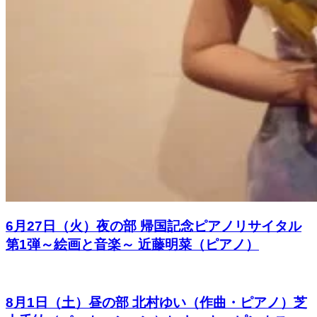
6月27日（火）夜の部 帰国記念ピアノリサイタル
第1弾～絵画と音楽～ 近藤明菜（ピアノ）
8月1日（土）昼の部 北村ゆい（作曲・ピアノ）芝