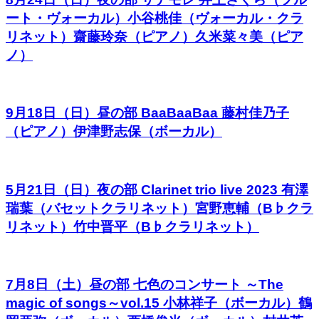
ート・ヴォーカル）小谷桃佳（ヴォーカル・クラ
リネット）齋藤玲奈（ピアノ）久米菜々美（ピア
ノ）
9月18日（日）昼の部 BaaBaaBaa 藤村佳乃子
（ピアノ）伊津野志保（ボーカル）
5月21日（日）夜の部 Clarinet trio live 2023 有澤
瑞葉（バセットクラリネット）宮野恵輔（B♭クラ
リネット）竹中晋平（B♭クラリネット）
7月8日（土）昼の部 七色のコンサート ～The
magic of songs～vol.15 小林祥子（ボーカル）鶴