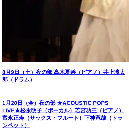
8月9日（土）夜の部 髙木夏碧（ピアノ）井上凜太
郎（ドラム）
1月20日（金）夜の部 ★ACOUSTIC POPS
LIVE★松永明子（ボーカル）若宮功三（ピアノ）
富永正寿（サックス・フルート）下神竜哉（トラ
ンペット）