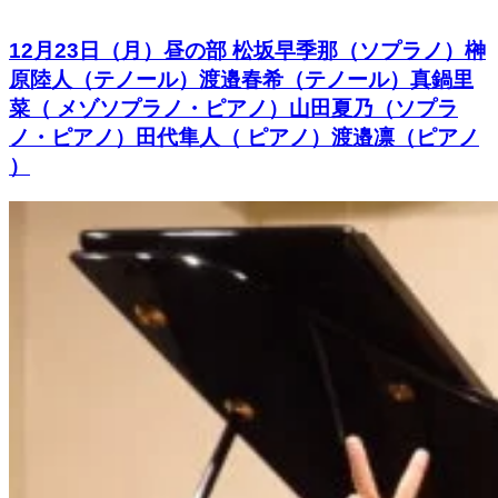
12月23日（月）昼の部 松坂早季那（ソプラノ）榊
原陸人（テノール）渡邉春希（テノール）真鍋里
菜（ メゾソプラノ・ピアノ）山田夏乃（ソプラ
ノ・ピアノ）田代隼人（ ピアノ）渡邉凛（ピアノ
）