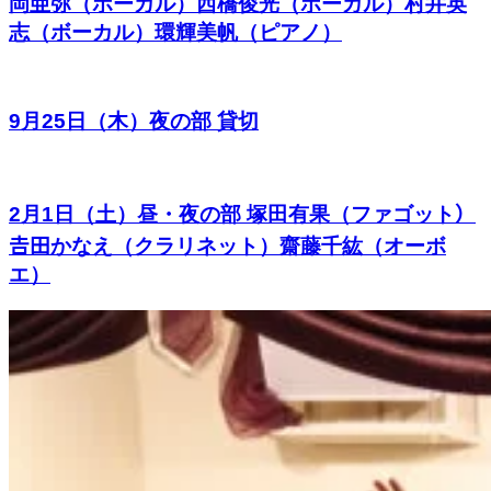
岡亜弥（ボーカル）西橋俊光（ボーカル）村井英
志（ボーカル）環輝美帆（ピアノ）
9月25日（木）夜の部 貸切
2月1日（土）昼・夜の部 塚田有果（ファゴット）
𠮷田かなえ（クラリネット）齋藤千紘（オーボ
エ）