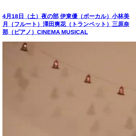
4月18日（土）夜の部 伊東優（ボーカル）小林美
月（フルート）澤田爽花（トランペット）三原奈
那（ピアノ）CINEMA MUSICAL