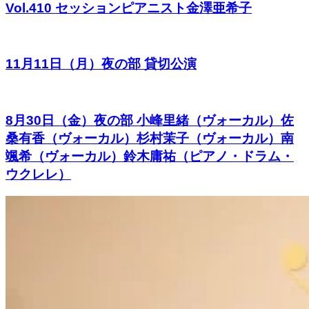
Vol.410 セッションピアニスト金澤亜希子
11月11日（月）夜の部 貸切公演
8月30日（金）夜の部 小峰里緒（ヴォーカル）佐
桑有香（ヴォーカル）杉村茉子（ヴォーカル）南
颯希（ヴォーカル）鈴木庸祐（ピアノ・ドラム・
ウクレレ）