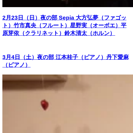
2月23日（日）夜の部 Sepia 大方弘夢（ファゴッ
ト）竹市真央（フルート）星野実（オーボエ）平
原芽依（クラリネット）鈴木清太（ホルン）
3月4日（土）夜の部 江本桂子（ピアノ）丹下愛麻
（ピアノ）