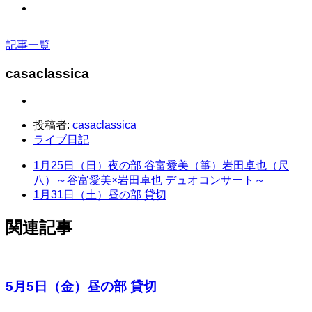
記事一覧
casaclassica
投稿者:
casaclassica
ライブ日記
1月25日（日）夜の部 谷富愛美（箏）岩田卓也（尺
八）～谷富愛美×岩田卓也 デュオコンサート～
1月31日（土）昼の部 貸切
関連記事
5月5日（金）昼の部 貸切