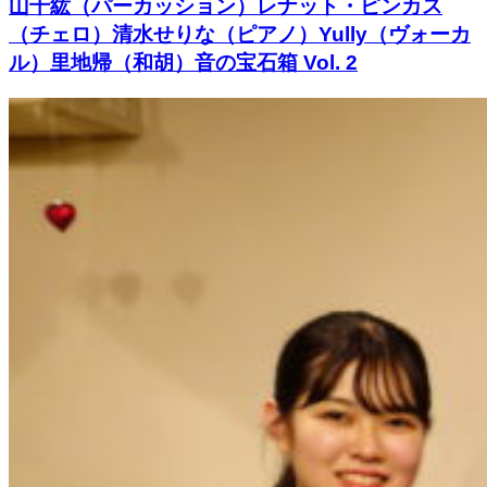
山千紘（パーカッション）レナット・ピンカス
（チェロ）清水せりな（ピアノ）Yully（ヴォーカ
ル）里地帰（和胡）音の宝石箱 Vol. 2