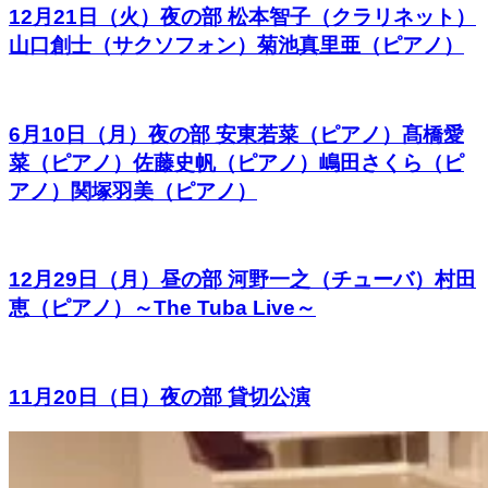
12月21日（火）夜の部 松本智子（クラリネット）
山口創士（サクソフォン）菊池真里亜（ピアノ）
6月10日（月）夜の部 安東若菜（ピアノ）髙橋愛
菜（ピアノ）佐藤史帆（ピアノ）嶋田さくら（ピ
アノ）関塚羽美（ピアノ）
12月29日（月）昼の部 河野一之（チューバ）村田
恵（ピアノ）～The Tuba Live～
11月20日（日）夜の部 貸切公演