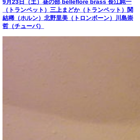
9月23日（土）昼の部 belleflore brass 長江純一
（トランペット）三上まどか（トランペット）関
結稀（ホルン）北野里美（トロンボーン）川島崇
哲（チューバ）