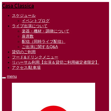
Casa Classica
スケジュール
イベントブログ
ライブ出演について
楽器・機材・調律について
座席数
配信（同時ライブ配信）
ご出演に関するQ&A
貸切のご利用
フード&ドリンクメニュー
リハーサル利用【出演＆貸切ご利用確定者限定】
アクセス/駐車場
menu