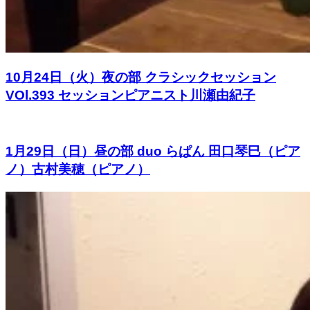
10月24日（火）夜の部 クラシックセッション
VOl.393 セッションピアニスト川瀬由紀子
1月29日（日）昼の部 duo らぱん 田口琴巳（ピア
ノ）古村美穂（ピアノ）