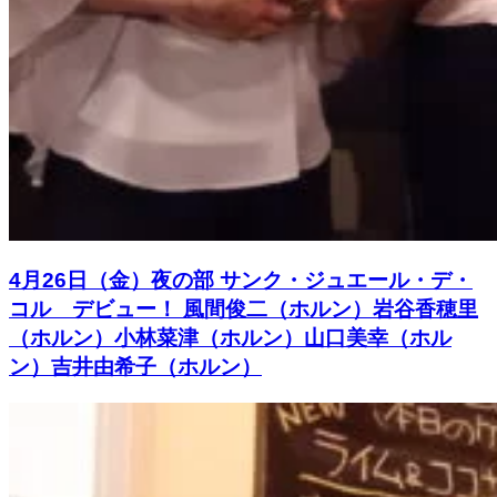
4月26日（金）夜の部 サンク・ジュエール・デ・
コル デビュー！ 風間俊二（ホルン）岩谷香穂里
（ホルン）小林菜津（ホルン）山口美幸（ホル
ン）吉井由希子（ホルン）