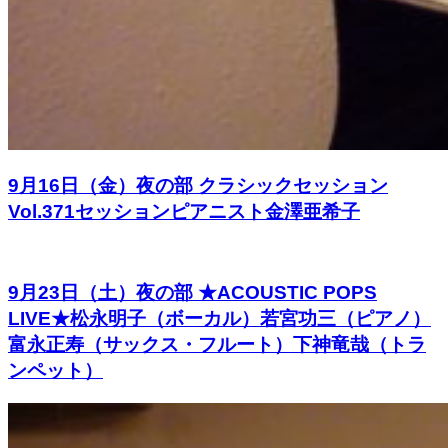
9月16日（金）夜の部 クラシックセッション
Vol.371セッションピアニスト金澤亜希子
9月23日（土）夜の部 ★ACOUSTIC POPS
LIVE★松永明子（ボーカル）若宮功三（ピアノ）
富永正寿（サックス・フルート）下神竜哉（トラ
ンペット）