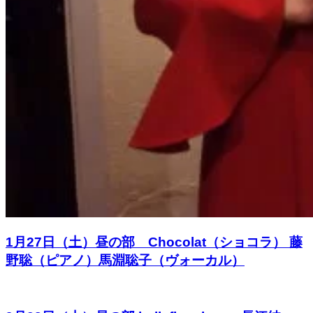
1月27日（土）昼の部 Chocolat（ショコラ） 藤
野聡（ピアノ）馬淵聡子（ヴォーカル）