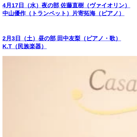
4月17日（水）夜の部 佐藤直樹（ヴァイオリン）
中山優作（トランペット）片寄拓海（ピアノ）
2月3日（土）昼の部 田中友梨（ピアノ・歌）
K.T（民族楽器）