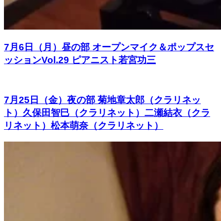
7月6日（月）昼の部 オープンマイク＆ポップスセ
ッションVol.29 ピアニスト若宮功三
7月25日（金）夜の部 菊地章太郎（クラリネッ
ト）久保田智巳（クラリネット）二瀬結衣（クラ
リネット）松本萌奈（クラリネット）