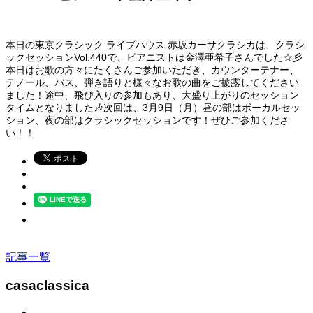
本日の東京クラシック ライブハウス 赤坂カーサクラシカは、クラシ
ックセッションVol.440で、ピアニストは金澤亜希子さんでした☆彡
本日はお歌の方々にたくさんご参加いただき、カウンターテナー、
テノール、バス、弾き語りと様々なお歌の曲をご披露してください
ました！途中、飛び入りの参加もあり、大盛り上がりのセッション
タイムとなりました🎶次回は、3月9日（月）昼の部はボーカルセッ
ション、夜の部はクラシックセッションです！ぜひご参加くださ
い！！
記事一覧
casaclassica