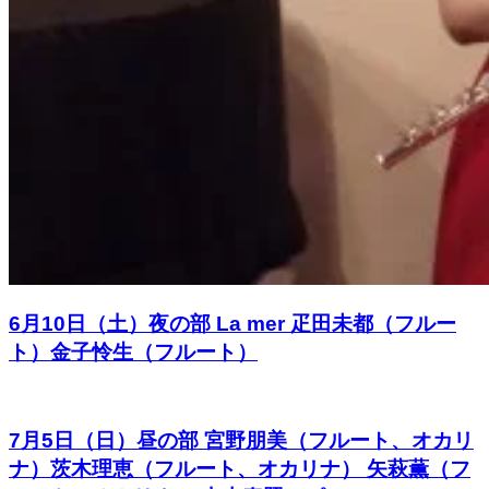
6月10日（土）夜の部 La mer 疋田未都（フルー
ト）金子怜生（フルート）
7月5日（日）昼の部 宮野朋美（フルート、オカリ
ナ）茨木理恵（フルート、オカリナ） 矢萩薫（フ