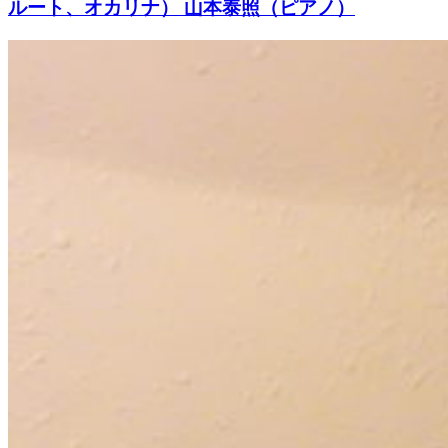
ルート、オカリナ） 山本泰照（ピアノ）