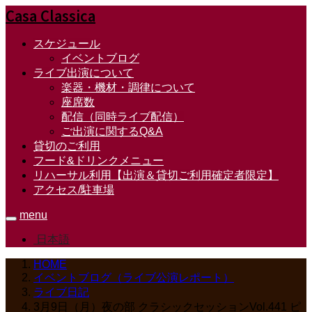
Casa Classica
スケジュール
イベントブログ
ライブ出演について
楽器・機材・調律について
座席数
配信（同時ライブ配信）
ご出演に関するQ&A
貸切のご利用
フード&ドリンクメニュー
リハーサル利用【出演＆貸切ご利用確定者限定】
アクセス/駐車場
menu
日本語
HOME
イベントブログ（ライブ公演レポート）
ライブ日記
3月9日（月）夜の部 クラシックセッションVol.441 ピ