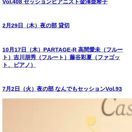
Vol.408 セッションピアニスト金澤亜希子
2月29日（木）夜の部 貸切
10月17日（木）PARTAGE-R 高間愛未（フルー
ト）吉川朋秀（フルート）藤谷彩夏（ファゴッ
ト、ピアノ）
7月2日（火）夜の部 なんでもセッションVol.93