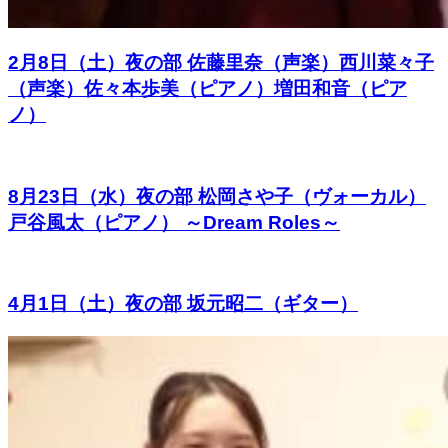
2月8日（土）夜の部 佐藤里奈（声楽）西川菜々子
（声楽）佐々本歩美（ピアノ）増田和音（ピア
ノ）
8月23日（水）夜の部 松岡さや子（ヴォーカル）
戸谷風太（ピアノ） ～Dream Roles～
4月1日（土）夜の部 坂元昭二（ギター）