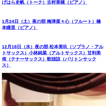
げはら史帆（トーク）古村美穂（ピアノ）
1月24日（土）夜の部 梅津菜々心（フルート）橋
本瞳里（ピアノ）
12月18日（水）夜の部 松本美玖（ソプラノ・アル
トサックス）小林純菜（アルトサックス）甘利美
侑（テナーサックス）歌頭諒（バリトンサック
ス）