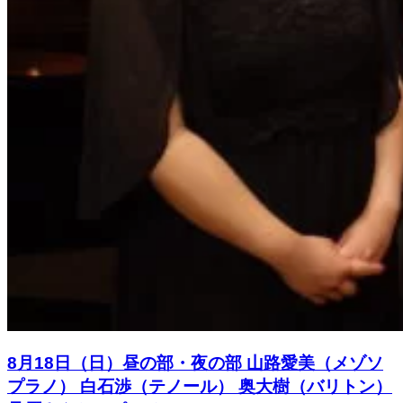
8月18日（日）昼の部・夜の部 山路愛美（メゾソ
プラノ） 白石渉（テノール） 奥大樹（バリトン）