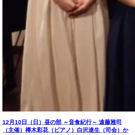
12月10日（日）昼の部 ～音食紀行～ 遠藤雅司
（主催）樽木彩花（ピアノ）白沢達生（司会）か