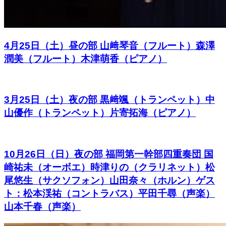
4月25日（土）昼の部 山﨑琴音（フルート）森澤
潤美（フルート）木津萌香（ピアノ）
3月25日（土）夜の部 黒﨑颯（トランペット）中
山優作（トランペット）片寄拓海（ピアノ）
10月26日（日）夜の部 福岡第一幹部四重奏団 国
崎祐未（オーボエ）時津りの（クラリネット）松
尾悠生（サクソフォン）山田奈々（ホルン）ゲス
ト：松本渓祐（コントラバス）平田千尋（声楽）
山本千春（声楽）