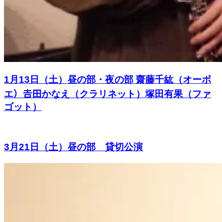
1月13日（土）昼の部・夜の部 齋藤千紘（オーボ
エ）𠮷田かなえ（クラリネット）塚田有果（ファ
ゴット）
3月21日（土）昼の部 貸切公演