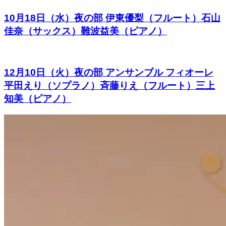
10月18日（水）夜の部 伊東優梨（フルート）石山
佳奈（サックス）難波益美（ピアノ）
12月10日（火）夜の部 アンサンブル フィオーレ
平田えり（ソプラノ）斉藤りえ（フルート）三上
知美（ピアノ）