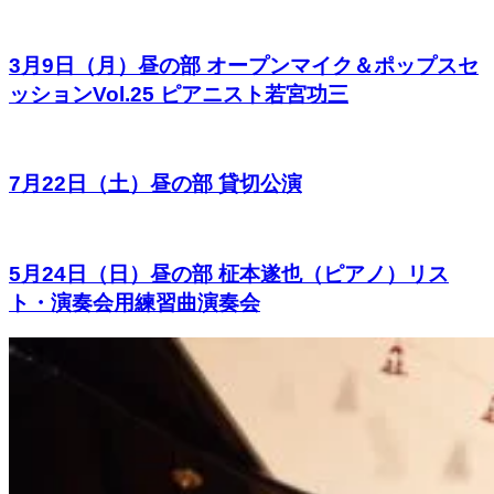
3月9日（月）昼の部 オープンマイク＆ポップスセ
ッションVol.25 ピアニスト若宮功三
7月22日（土）昼の部 貸切公演
5月24日（日）昼の部 柾本遂也（ピアノ）リス
ト・演奏会用練習曲演奏会