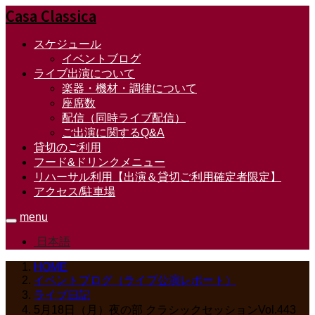
Casa Classica
スケジュール
イベントブログ
ライブ出演について
楽器・機材・調律について
座席数
配信（同時ライブ配信）
ご出演に関するQ&A
貸切のご利用
フード&ドリンクメニュー
リハーサル利用【出演＆貸切ご利用確定者限定】
アクセス/駐車場
menu
日本語
HOME
イベントブログ（ライブ公演レポート）
ライブ日記
5月18日（月）夜の部 クラシックセッションVol.443