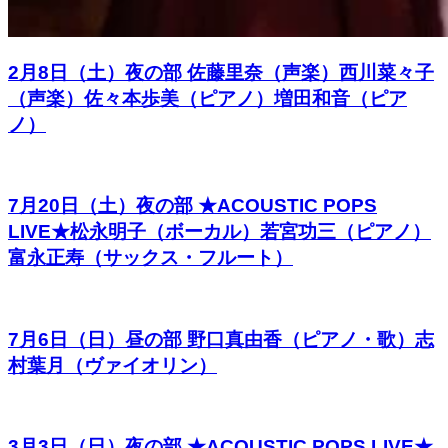
2月8日（土）夜の部 佐藤里奈（声楽）西川菜々子
（声楽）佐々本歩美（ピアノ）増田和音（ピア
ノ）
7月20日（土）夜の部 ★ACOUSTIC POPS
LIVE★松永明子（ボーカル）若宮功三（ピアノ）
富永正寿（サックス・フルート）
7月6日（日）昼の部 野口真由香（ピアノ・歌）志
村葉月（ヴァイオリン）
3月3日（日）夜の部 ★ACOUSTIC POPS LIVE★