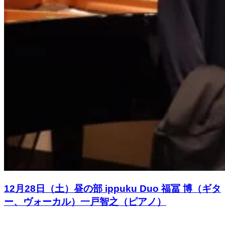
12月28日（土）昼の部 ippuku Duo 福冨 博（ギタ
ー、ヴォーカル）一戸智之（ピアノ）