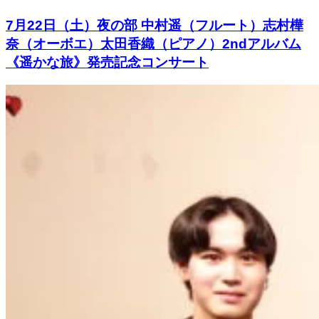
7月22日（土）夜の部 中村遥（フルート）志村樺
奈（オーボエ）太田香織（ピアノ）2ndアルバム
《遥かな旅》発売記念コンサート