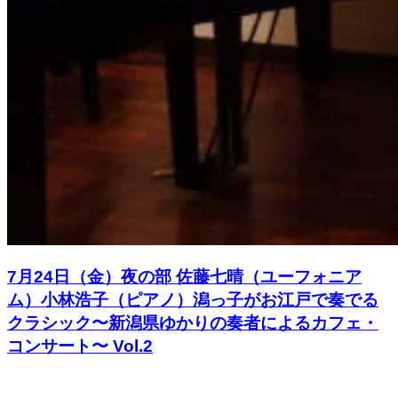
7月24日（金）夜の部 佐藤七晴（ユーフォニア
ム）小林浩子（ピアノ）潟っ子がお江戸で奏でる
クラシック〜新潟県ゆかりの奏者によるカフェ・
コンサート〜 Vol.2