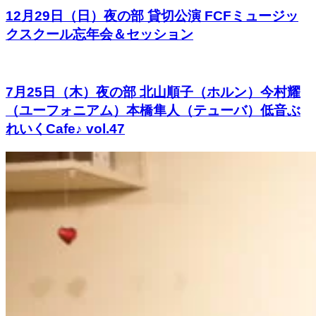
12月29日（日）夜の部 貸切公演 FCFミュージッ
クスクール忘年会＆セッション
7月25日（木）夜の部 北山順子（ホルン）今村耀
（ユーフォニアム）本橋隼人（テューバ）低音ぶ
れいくCafe♪ vol.47