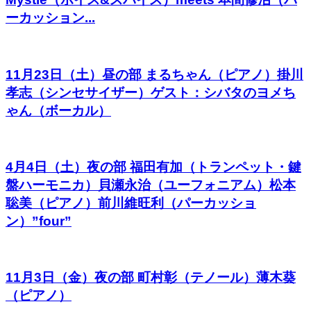
ーカッション...
11月23日（土）昼の部 まるちゃん（ピアノ）掛川
孝志（シンセサイザー）ゲスト：シバタのヨメち
ゃん（ボーカル）
4月4日（土）夜の部 福田有加（トランペット・鍵
盤ハーモニカ）貝瀬永治（ユーフォニアム）松本
聡美（ピアノ）前川維旺利（パーカッショ
ン）”four”
11月3日（金）夜の部 町村彰（テノール）薄木葵
（ピアノ）