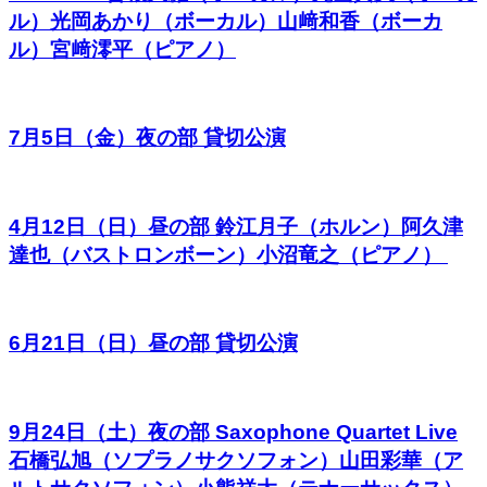
ル）光岡あかり（ボーカル）山﨑和香（ボーカ
ル）宮﨑澪平（ピアノ）
7月5日（金）夜の部 貸切公演
4月12日（日）昼の部 鈴江月子（ホルン）阿久津
達也（バストロンボーン）小沼竜之（ピアノ）
6月21日（日）昼の部 貸切公演
9月24日（土）夜の部 Saxophone Quartet Live
石橋弘旭（ソプラノサクソフォン）山田彩華（ア