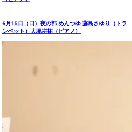
6月15日（日）夜の部 めんつゆ 藤島さゆり（トラ
ンペット）大塚耕祐（ピアノ）