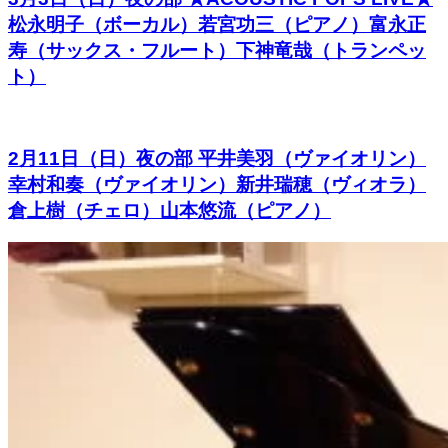
松永明子（ボーカル）若宮功三（ピアノ）富永正
寿（サックス・フルート）下神竜哉（トランペッ
ト）
2月11日（日）夜の部 平井美羽（ヴァイオリン）
幸村和奏（ヴァイオリン）新井瑞穂（ヴィオラ）
倉上樹（チェロ）山本悠流（ピアノ）