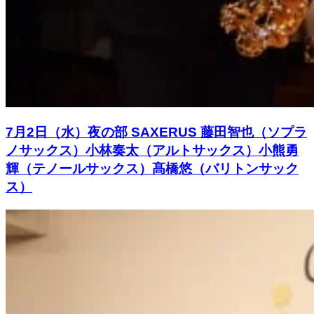
7月2日（水）夜の部 SAXERUS 藤田智也（ソプラ
ノサックス）小林奏太（アルトサックス）小熊勇
輝（テノールサックス）髙橋悠（バリトンサック
ス）