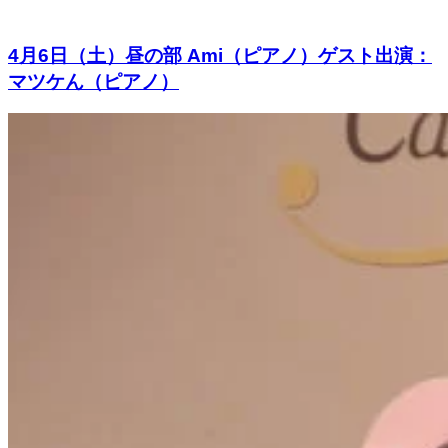
4月6日（土）昼の部 Ami（ピアノ）ゲスト出演：
マツケん（ピアノ）