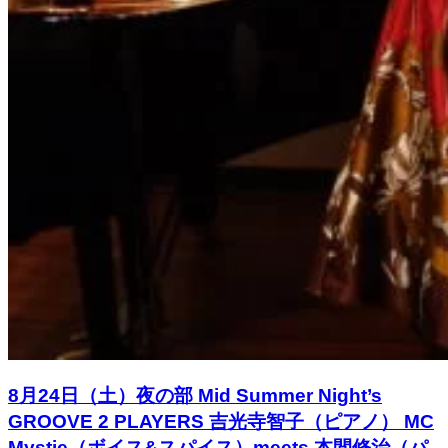
8月24日（土）夜の部 Mid Summer Night’s
GROOVE 2 PLAYERS 吉光寺智子（ピアノ） MC
Mystie（ボイス&スパイス）meets 本間修治（パ