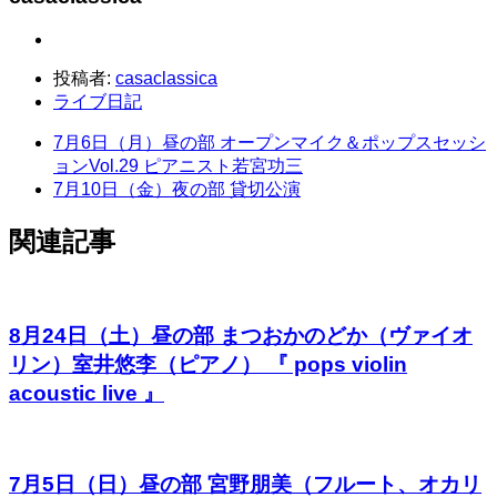
投稿者:
casaclassica
ライブ日記
7月6日（月）昼の部 オープンマイク＆ポップスセッシ
ョンVol.29 ピアニスト若宮功三
7月10日（金）夜の部 貸切公演
関連記事
8月24日（土）昼の部 まつおかのどか（ヴァイオ
リン）室井悠李（ピアノ） 『 pops violin
acoustic live 』
7月5日（日）昼の部 宮野朋美（フルート、オカリ