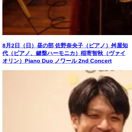
8月2日（日）昼の部 佐野奈央子（ピアノ）舛屋知
代（ピアノ、鍵盤ハーモニカ）稲寄智秋（ヴァイ
オリン）Piano Duo ノワール 2nd Concert