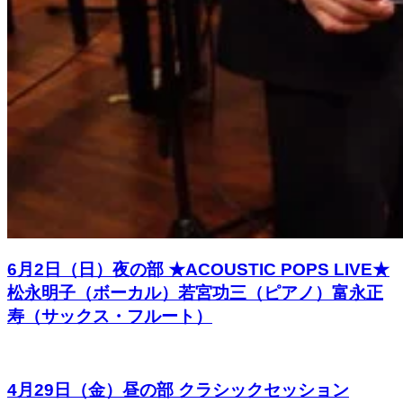
6月2日（日）夜の部 ★ACOUSTIC POPS LIVE★
松永明子（ボーカル）若宮功三（ピアノ）富永正
寿（サックス・フルート）
4月29日（金）昼の部 クラシックセッション