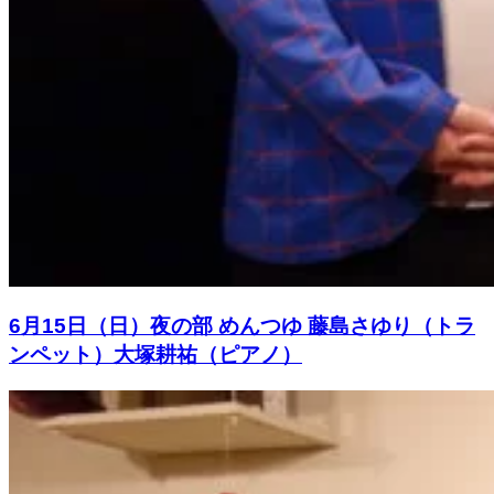
6月15日（日）夜の部 めんつゆ 藤島さゆり（トラ
ンペット）大塚耕祐（ピアノ）