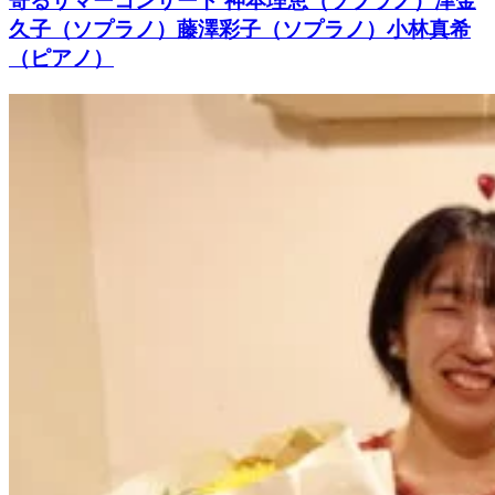
寄るサマーコンサート 神本理恵（ソプラノ）津金
久子（ソプラノ）藤澤彩子（ソプラノ）小林真希
（ピアノ）