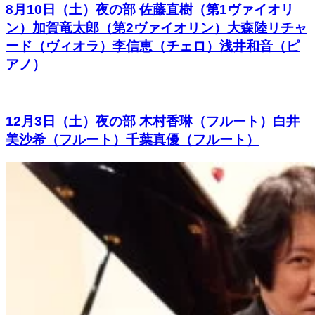
8月10日（土）夜の部 佐藤直樹（第1ヴァイオリ
ン）加賀竜太郎（第2ヴァイオリン）大森陸リチャ
ード（ヴィオラ）李信恵（チェロ）浅井和音（ピ
アノ）
12月3日（土）夜の部 木村香琳（フルート）白井
美沙希（フルート）千葉真優（フルート）