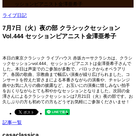
ッションピアニスト金澤亜希子
ライブ日記
7月7日（火）夜の部 クラシックセッション
Vol.444 セッションピアニスト金澤亜希子
本日の東京クラシック ライブハウス 赤坂カーサクラシカは、クラシ
ックセッションvol.444、セッションピアニストは金澤亜希子さんで
した。本日は声楽でのご参加が多数で、バロックからオペラアリ
ア、各国の歌曲、宗教曲まで幅広い演奏が繰り広げられました。コ
ンサートを控えた皆さまによる本番さながらの演奏や、チャレンジ
曲やお気に入りの曲の披露など、お互いにの演奏に惜しみない拍手
をおくりながらとても和やかなセッションとなりました。次回の金
澤さんによるクラシックセッションは7月21日（火）夜の部です。お
久しぶりの方も初めての方もどうぞお気軽にご参加くださいませ！
記事一覧
casaclassica