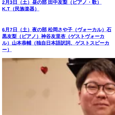
2月3日（土）昼の部 田中友梨（ピアノ・歌）
K.T（民族楽器）
6月7日（土）夜の部 松岡さや子（ヴォーカル）石
黒友梨（ピアノ）神谷友里杏（ゲストヴォーカ
ル）山本恭輔（独自日本語訳詞、ゲストスピーカ
ー）