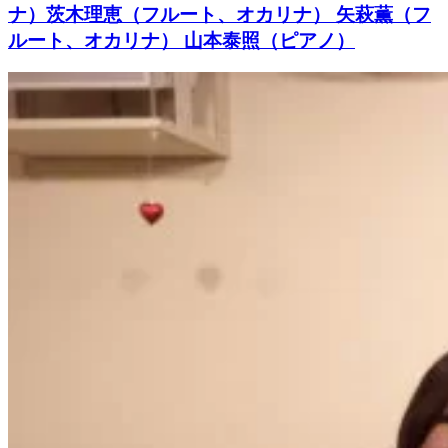
ナ）茨木理恵（フルート、オカリナ） 矢萩薫（フ
ルート、オカリナ） 山本泰照（ピアノ）