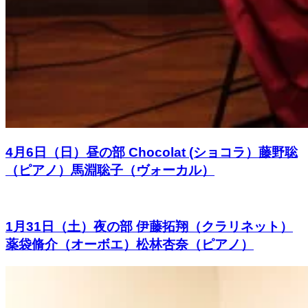
4月6日（日）昼の部 Chocolat (ショコラ）藤野聡
（ピアノ）馬淵聡子（ヴォーカル）
1月31日（土）夜の部 伊藤拓翔（クラリネット）
薬袋脩介（オーボエ）松林杏奈（ピアノ）