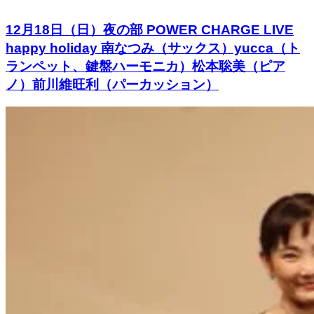
12月18日（日）夜の部 POWER CHARGE LIVE
happy holiday 南なつみ（サックス）yucca（ト
ランペット、鍵盤ハーモニカ）松本聡美（ピア
ノ）前川維旺利（パーカッション）