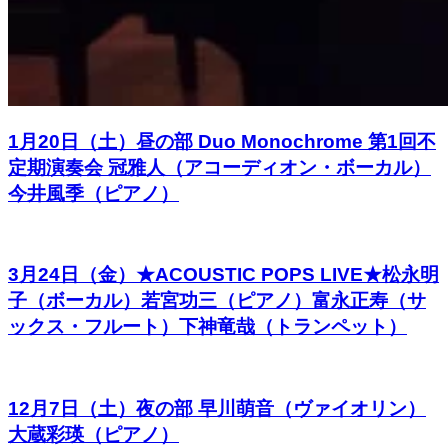
1月20日（土）昼の部 Duo Monochrome 第1回不
定期演奏会 冠雅人（アコーディオン・ボーカル）
今井風季（ピアノ）
3月24日（金）★ACOUSTIC POPS LIVE★松永明
子（ボーカル）若宮功三（ピアノ）富永正寿（サ
ックス・フルート）下神竜哉（トランペット）
12月7日（土）夜の部 早川萌音（ヴァイオリン）
大蔵彩瑛（ピアノ）