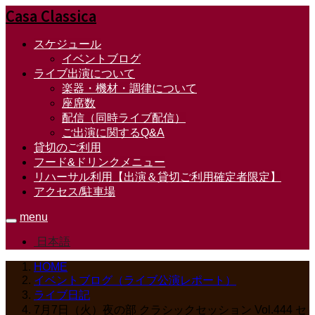
Casa Classica
スケジュール
イベントブログ
ライブ出演について
楽器・機材・調律について
座席数
配信（同時ライブ配信）
ご出演に関するQ&A
貸切のご利用
フード&ドリンクメニュー
リハーサル利用【出演＆貸切ご利用確定者限定】
アクセス/駐車場
menu
日本語
HOME
イベントブログ（ライブ公演レポート）
ライブ日記
7月7日（火）夜の部 クラシックセッション Vol.444 セ