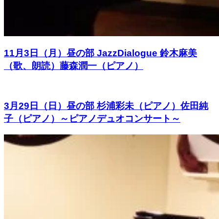
11月3日（月）昼の部 JazzDialogue 鈴木麻美
（歌、朗読）藤森潤一（ピアノ）
3月29日（日）昼の部 杉浦彩未（ピアノ）佐田純
子（ピアノ）～ピアノデュオコンサート～