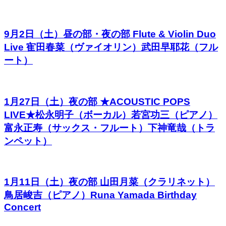
9月2日（土）昼の部・夜の部 Flute & Violin Duo
Live 寉田春菜（ヴァイオリン）武田早耶花（フル
ート）
1月27日（土）夜の部 ★ACOUSTIC POPS
LIVE★松永明子（ボーカル）若宮功三（ピアノ）
富永正寿（サックス・フルート）下神竜哉（トラ
ンペット）
1月11日（土）夜の部 山田月菜（クラリネット）
鳥居峻吉（ピアノ）Runa Yamada Birthday
Concert