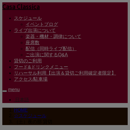
Casa Classica
スケジュール
イベントブログ
ライブ出演について
楽器・機材・調律について
座席数
配信（同時ライブ配信）
ご出演に関するQ&A
貸切のご利用
フード&ドリンクメニュー
リハーサル利用【出演＆貸切ご利用確定者限定】
アクセス/駐車場
menu
日本語
HOME
☆スケジュール
（土）夜の部 貸切