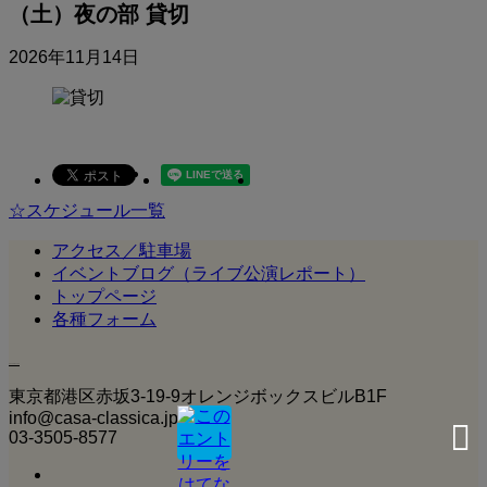
（土）夜の部 貸切
2026年11月14日
☆スケジュール一覧
アクセス／駐車場
イベントブログ（ライブ公演レポート）
トップページ
各種フォーム
Casa Classica
東京都港区赤坂3‐19‐9オレンジボックスビルB1F
info@casa-classica.jp
03-3505-8577