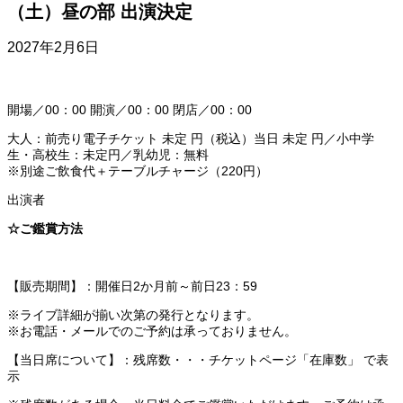
（土）昼の部 出演決定
2027年2月6日
開場／00：00 開演／00：00 閉店／00：00
大人：前売り電子チケット 未定 円（税込）当日 未定 円／小中学
生・高校生：未定円／乳幼児：無料
※別途ご飲食代＋テーブルチャージ（220円）
出演者
☆ご鑑賞方法
【販売期間】：開催日2か月前～前日23：59
※ライブ詳細が揃い次第の発行となります。
※お電話・メールでのご予約は承っておりません。
【当日席について】：残席数・・・チケットページ「在庫数」 で表
示