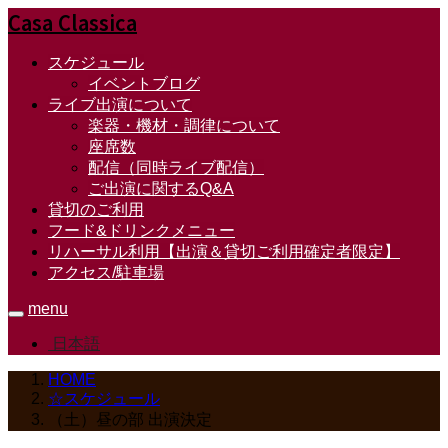
Casa Classica
スケジュール
イベントブログ
ライブ出演について
楽器・機材・調律について
座席数
配信（同時ライブ配信）
ご出演に関するQ&A
貸切のご利用
フード&ドリンクメニュー
リハーサル利用【出演＆貸切ご利用確定者限定】
アクセス/駐車場
menu
日本語
HOME
☆スケジュール
（土）昼の部 出演決定