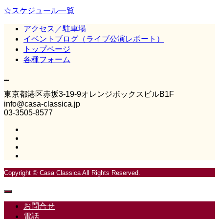
☆スケジュール一覧
アクセス／駐車場
イベントブログ（ライブ公演レポート）
トップページ
各種フォーム
Casa Classica
東京都港区赤坂3‐19‐9オレンジボックスビルB1F
info@casa-classica.jp
03-3505-8577
Copyright © Casa Classica All Rights Reserved.
お問合せ
電話