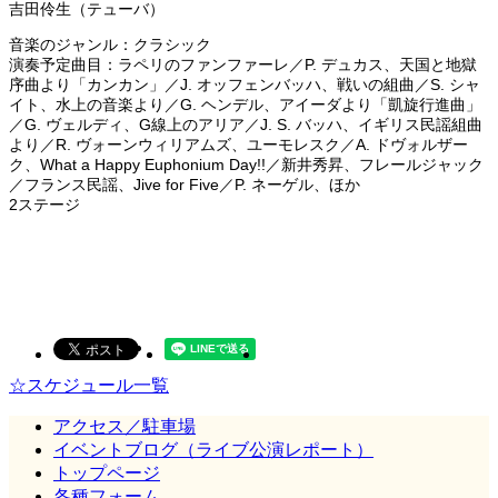
吉田伶生（テューバ）
音楽のジャンル：クラシック
演奏予定曲目：ラペリのファンファーレ／P. デュカス、天国と地獄
序曲より「カンカン」／J. オッフェンバッハ、戦いの組曲／S. シャ
イト、水上の音楽より／G. ヘンデル、アイーダより「凱旋行進曲」
／G. ヴェルディ、G線上のアリア／J. S. バッハ、イギリス民謡組曲
より／R. ヴォーンウィリアムズ、ユーモレスク／A. ドヴォルザー
ク、What a Happy Euphonium Day!!／新井秀昇、フレールジャック
／フランス民謡、Jive for Five／P. ネーゲル、ほか
2ステージ
☆スケジュール一覧
アクセス／駐車場
イベントブログ（ライブ公演レポート）
トップページ
各種フォーム