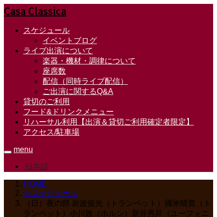
Casa Classica
スケジュール
イベントブログ
ライブ出演について
楽器・機材・調律について
座席数
配信（同時ライブ配信）
ご出演に関するQ&A
貸切のご利用
フード&ドリンクメニュー
リハーサル利用【出演＆貸切ご利用確定者限定】
アクセス/駐車場
menu
日本語
HOME
☆スケジュール
（日）夜の部 岩波俊光（トランペット）國米晴貴（ト
ランペット）小川敦（ホルン）新井秀昇（ユーフォニ