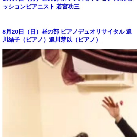
ッションピアニスト 若宮功三
8月20日（日）昼の部 ピアノデュオリサイタル 追
川結子（ピアノ）追川芽以（ピアノ）