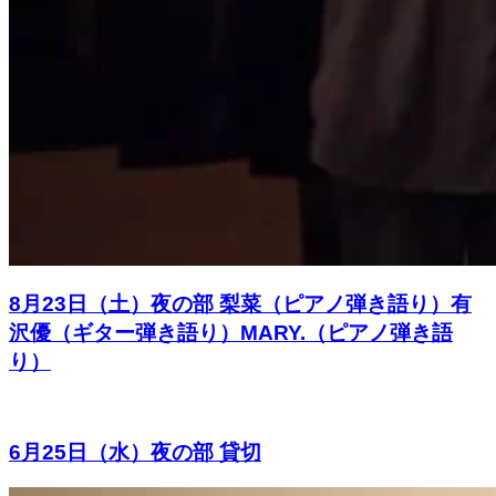
8月23日（土）夜の部 梨菜（ピアノ弾き語り）有
沢優（ギター弾き語り）MARY.（ピアノ弾き語
り）
6月25日（水）夜の部 貸切