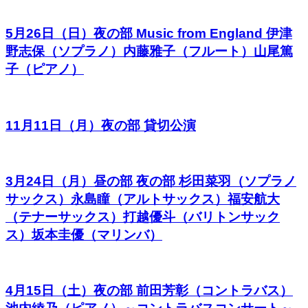
5月26日（日）夜の部 Music from England 伊津
野志保（ソプラノ）内藤雅子（フルート）山尾篤
子（ピアノ）
11月11日（月）夜の部 貸切公演
3月24日（月）昼の部 夜の部 杉田菜羽（ソプラノ
サックス）永島瞳（アルトサックス）福安航大
（テナーサックス）打越優斗（バリトンサック
ス）坂本圭優（マリンバ）
4月15日（土）夜の部 前田芳彰（コントラバス）