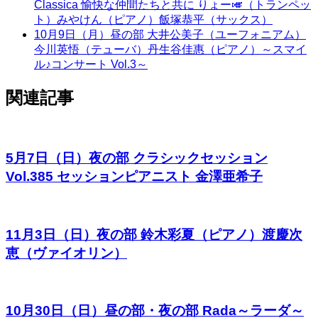
Classica 愉快な仲間たちと共に りょー🎺（トランペッ
ト）みやけん（ピアノ）飯塚恭平（サックス）
10月9日（月）昼の部 大井公美子（ユーフォニアム）
今川英悟（テューバ）丹生谷佳惠（ピアノ）～スマイ
ル♪コンサート Vol.3～
関連記事
5月7日（日）夜の部 クラシックセッション
Vol.385 セッションピアニスト 金澤亜希子
11月3日（日）夜の部 鈴木彩夏（ピアノ）渡慶次
恵（ヴァイオリン）
10月30日（日）昼の部・夜の部 Rada～ラーダ～