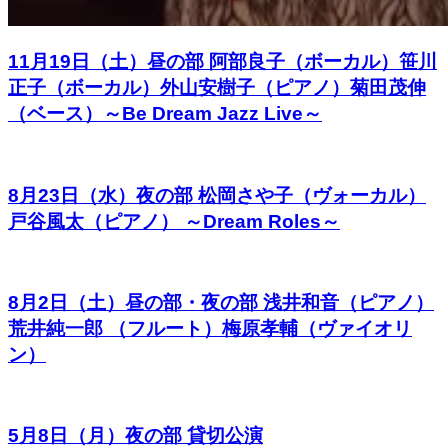
11月19日（土）昼の部 阿部良子（ボーカル）笹川
正子（ボーカル）外山安樹子（ピアノ）菊田茂伸
（ベース）～Be Dream Jazz Live～
8月23日（水）夜の部 松岡さや子（ヴォーカル）
戸谷風太（ピアノ） ～Dream Roles～
8月2日（土）昼の部・夜の部 浅井和音（ピアノ）
荒井純一郎 （フルート）梅原孝輔（ヴァイオリ
ン）
5月8日（月）夜の部 貸切公演