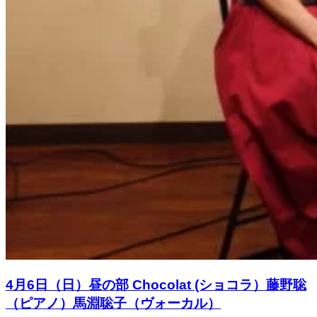
4月6日（日）昼の部 Chocolat (ショコラ）藤野聡
（ピアノ）馬淵聡子（ヴォーカル）