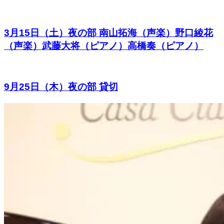
3月15日（土）夜の部 南山拓海（声楽）野口綾花
（声楽）武藤大将（ピアノ）高橋奏（ピアノ）
9月25日（木）夜の部 貸切