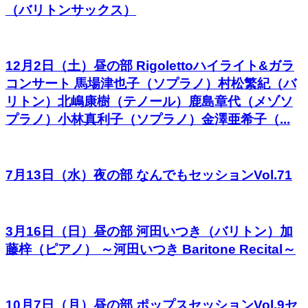
（バリトンサックス）
12月2日（土）昼の部 Rigolettoハイライト&ガラ
コンサート 馬場津也子（ソプラノ）村松繁紀（バ
リトン）北嶋康樹（テノール）鹿島章代（メゾソ
プラノ）小林真利子（ソプラノ）金澤亜希子（...
7月13日（水）夜の部 なんでもセッションVol.71
3月16日（日）昼の部 河田いつき（バリトン）加
藤梓（ピアノ） ～河田いつき Baritone Recital～
10月7日（月）昼の部 ポップスセッションVol.9セ