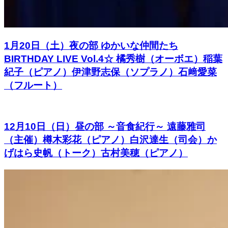
1月20日（土）夜の部 ゆかいな仲間たち
BIRTHDAY LIVE Vol.4☆ 橘秀樹（オーボエ）稲葉
紀子（ピアノ）伊津野志保（ソプラノ）石﨑愛菜
（フルート）
12月10日（日）昼の部 ～音食紀行～ 遠藤雅司
（主催）樽木彩花（ピアノ）白沢達生（司会）か
げはら史帆（トーク）古村美穂（ピアノ）