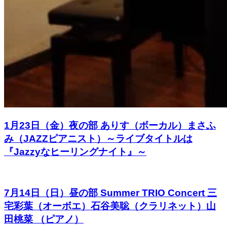
1月23日（金）夜の部 ありす（ボーカル）まさふ
み（JAZZピアニスト）～ライブタイトルは
『Jazzyなヒーリングナイト』～
7月14日（日）昼の部 Summer TRIO Concert 三
宅彩葉（オーボエ）石谷美聡（クラリネット）山
田桃菜 （ピアノ）