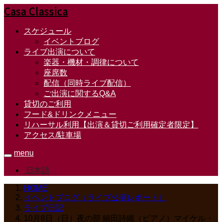
Casa Classica
スケジュール
イベントブログ
ライブ出演について
楽器・機材・調律について
座席数
配信（同時ライブ配信）
ご出演に関するQ&A
貸切のご利用
フード&ドリンクメニュー
リハーサル利用【出演＆貸切ご利用確定者限定】
アクセス/駐車場
menu
日本語
HOME
イベントブログ（ライブ公演レポート）
ライブ日記
10月8日（日）夜の部 細田詩織（ピアノ）マイケル・