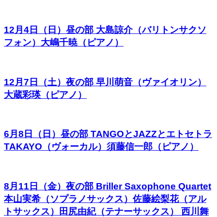
12月4日（日）昼の部 大島諒介（バリトンサクソ
フォン）大嶋千暁（ピアノ）
12月7日（土）夜の部 早川萌音（ヴァイオリン）
大蔵彩瑛（ピアノ）
6月8日（日）昼の部 TANGOとJAZZとエトセトラ
TAKAYO（ヴォーカル）須藤信一郎（ピアノ）
8月11日（金）夜の部 Briller Saxophone Quartet
本山実希（ソプラノサックス）佐藤絵梨花（アル
トサックス）田尻由紀（テナーサックス） 西川舞