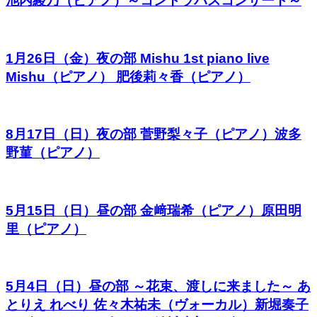
池内綾乃（ピアノ）～コントラバスコンサート～
1月26日（金）夜の部 Mishu 1st piano live
Mishu（ピアノ） 肥後莉々香（ピアノ）
8月17日（日）夜の部 菅野梨々子（ピアノ）波多
野菫（ピアノ）
5月15日（日）昼の部 金﨑瑞希（ピアノ）原田明
里（ピアノ）
5月4日（日）昼の部 ～花束、渡しに来ました～ あ
とりえ れべり 佐々木祐未（ヴォーカル）新堀奏子