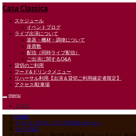
Casa Classica
スケジュール
イベントブログ
ライブ出演について
楽器・機材・調律について
座席数
配信（同時ライブ配信）
ご出演に関するQ&A
貸切のご利用
フード&ドリンクメニュー
リハーサル利用【出演＆貸切ご利用確定者限定】
アクセス/駐車場
menu
日本語
HOME
イベントブログ（ライブ公演レポート）
ライブ日記
11月11日（土）昼の部 石川郁美（ヴァイオリン）井