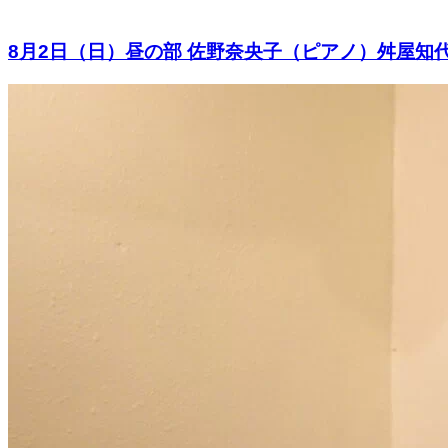
8月2日（日）昼の部 佐野奈央子（ピアノ）舛屋知代（ピ