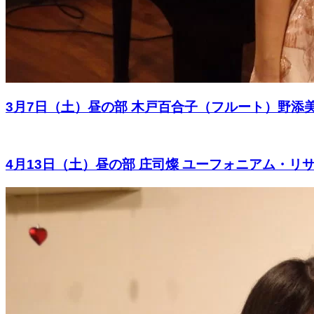
3月7日（土）昼の部 木戸百合子（フルート）野
4月13日（土）昼の部 庄司燦 ユーフォニアム・リサイ