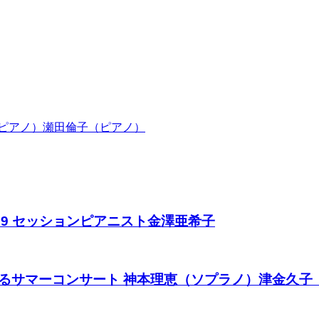
原和花（ピアノ）瀬田倫子（ピアノ）
389 セッションピアニスト金澤亜希子
寄るサマーコンサート 神本理恵（ソプラノ）津金久