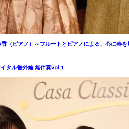
添美香（ピアノ）～フルートとピアノによる、心に春
タル番外編 無伴奏vol.1