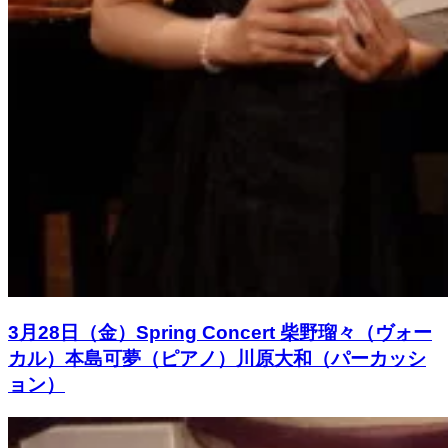
3月28日（金）Spring Concert 柴野瑠々（ヴォー
カル）本島可夢（ピアノ）川原大和（パーカッシ
ョン）