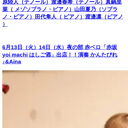
原陸人（テノール）渡邉春希（テノール）真鍋里
菜（ メゾソプラノ・ピアノ）山田夏乃（ソプラ
ノ・ピアノ）田代隼人（ ピアノ）渡邉凛（ピアノ
）
6月13日（火）14日（水）夜の部 赤ベロ「赤坂
yoi machi はしご酒」出店！！演奏 かんたびれ
♪&Aina