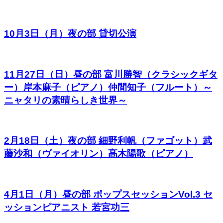
10月3日（月）夜の部 貸切公演
11月27日（日）昼の部 富川勝智（クラシックギタ
ー）岸本麻子（ピアノ）仲間知子（フルート）～
ニャタリの素晴らしき世界～
2月18日（土）夜の部 細野利帆（ファゴット）武
藤沙和（ヴァイオリン）髙木陽歌（ピアノ）
4月1日（月）昼の部 ポップスセッションVol.3 セ
ッションピアニスト 若宮功三