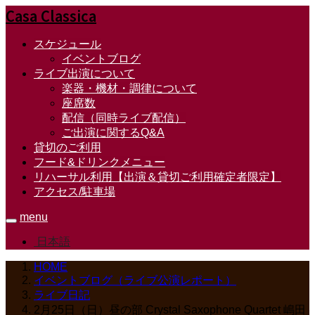
Casa Classica
スケジュール
イベントブログ
ライブ出演について
楽器・機材・調律について
座席数
配信（同時ライブ配信）
ご出演に関するQ&A
貸切のご利用
フード&ドリンクメニュー
リハーサル利用【出演＆貸切ご利用確定者限定】
アクセス/駐車場
menu
日本語
HOME
イベントブログ（ライブ公演レポート）
ライブ日記
2月25日（日）昼の部 Crystal Saxophone Quartet 嶋田