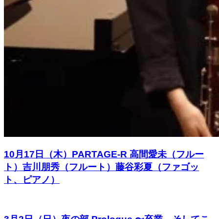
10月17日（木）PARTAGE-R 高間愛未（フルー
ト）吉川朋秀（フルート）藤谷彩夏（ファゴッ
ト、ピアノ）