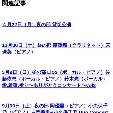
関連記事
４月22日（月）夜の部 貸切公演
11月30日（土）昼の部 藤澤舞（クラリネット）宋
珠英（ピアノ）
3月9日（日）昼の部 Lico（ボーカル・ピアノ）佐
藤依恵（ボーカル・ピアノ）鈴木亮（ボーカル）
愛.希望.祈り〜ありがとうコンサート〜vol2
9月30日（土）夜の部 岡優里（ピアノ）小久保千
乃（ピアノ）～岡優里&小久保千乃 Duo Concert