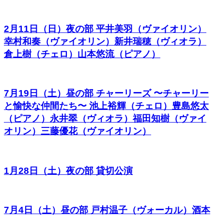
2月11日（日）夜の部 平井美羽（ヴァイオリン）
幸村和奏（ヴァイオリン）新井瑞穂（ヴィオラ）
倉上樹（チェロ）山本悠流（ピアノ）
7月19日（土）昼の部 チャーリーズ 〜チャーリー
と愉快な仲間たち〜 池上裕輝（チェロ）豊島悠太
（ピアノ）永井翠（ヴィオラ）福田知樹（ヴァイ
オリン）三藤優花（ヴァイオリン）
1月28日（土）夜の部 貸切公演
7月4日（土）昼の部 戸村温子（ヴォーカル）酒本