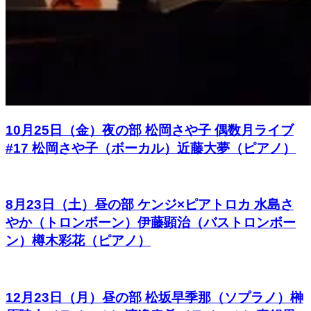
10月25日（金）夜の部 松岡さや⼦ 偶数⽉ライブ
#17 松岡さや子（ボーカル）近藤大夢（ピアノ）
8月23日（土）昼の部 ケンジ×ピアトロカ 水島さ
やか（トロンボーン）伊藤顕治（バストロンボー
ン）樽木彩花（ピアノ）
12月23日（月）昼の部 松坂早季那（ソプラノ）榊