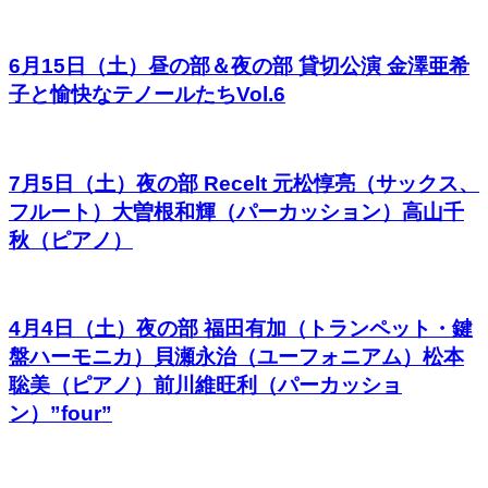
6月15日（土）昼の部＆夜の部 貸切公演 金澤亜希
子と愉快なテノールたちVol.6
7月5日（土）夜の部 Recelt 元松惇亮（サックス、
フルート）大曽根和輝（パーカッション）高山千
秋（ピアノ）
4月4日（土）夜の部 福田有加（トランペット・鍵
盤ハーモニカ）貝瀬永治（ユーフォニアム）松本
聡美（ピアノ）前川維旺利（パーカッショ
ン）”four”