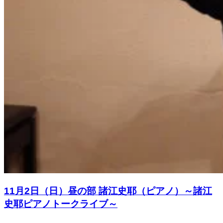
11月2日（日）昼の部 諸江史耶（ピアノ）～諸江
史耶ピアノトークライブ～