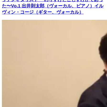
た〜Vo.1 出井則太郎（ヴォーカル、ピアノ）イル
ヴィン・コージ（ギター、ヴォーカル）