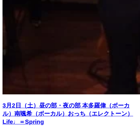
3月2日（土）昼の部・夜の部 本多羅偉（ボーカ
ル）南颯希（ボーカル）おっち（エレクトーン）
Life♩＝Spring