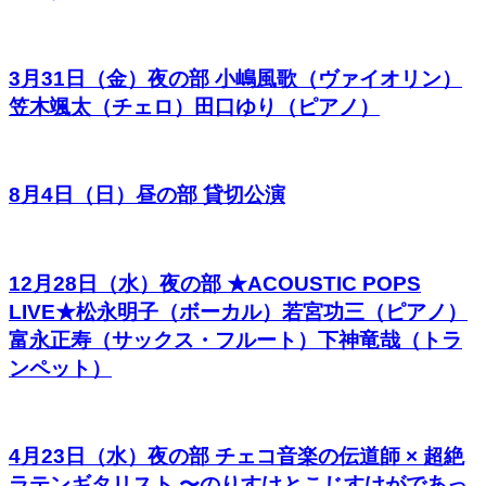
3月31日（金）夜の部 小嶋風歌（ヴァイオリン）
笠木颯太（チェロ）田口ゆり（ピアノ）
8月4日（日）昼の部 貸切公演
12月28日（水）夜の部 ★ACOUSTIC POPS
LIVE★松永明子（ボーカル）若宮功三（ピアノ）
富永正寿（サックス・フルート）下神竜哉（トラ
ンペット）
4月23日（水）夜の部 チェコ音楽の伝道師 × 超絶
ラテンギタリスト 〜のりすけとこじすけがであっ