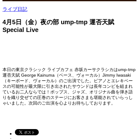
ライブ日記
4月5日（金）夜の部 ump-tmp 運否天賦
Special Live
本日の東京クラシック ライブカフェ 赤坂カーサクラシカはump-tmp
運否天賦 George Kainuma（ベース、ヴォーカル）Jimmy Iwasaki
（キーボード、ヴォーカル）のご出演でした。ピアノとエレキベー
スの可能性が最大限に引き出されたサウンドは長年コンビを組まれ
ているお二人ならでは！ポップス、ジャズ、オリジナル曲を弾き語
りを織り交ぜての圧巻のステージにお客さまも堪能されていらっし
ゃいました。次回のご出演を心よりお待ちしております。