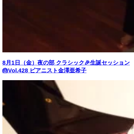
8月1日（金）夜の部 クラシック🎉生誕セッション
🎂Vol.428 ピアニスト金澤亜希子