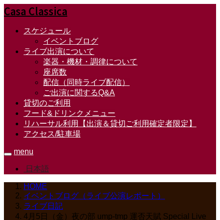
Casa Classica
スケジュール
イベントブログ
ライブ出演について
楽器・機材・調律について
座席数
配信（同時ライブ配信）
ご出演に関するQ&A
貸切のご利用
フード&ドリンクメニュー
リハーサル利用【出演＆貸切ご利用確定者限定】
アクセス/駐車場
menu
日本語
HOME
イベントブログ（ライブ公演レポート）
ライブ日記
4月5日（金）夜の部 ump-tmp 運否天賦 Special Live