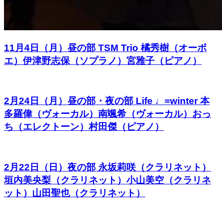
11月4日（月）昼の部 TSM Trio 橘秀樹（オーボ
エ）伊津野志保（ソプラノ）宮雅子（ピアノ）
2月24日（月）昼の部・夜の部 Life ♩=winter 本
多羅偉（ヴォーカル）南颯希（ヴォーカル）おっ
ち（エレクトーン）村田傑（ピアノ）
2月22日（日）夜の部 永坂莉咲（クラリネット）
垣内美央梨（クラリネット）小山美空（クラリネ
ット）山田聖也（クラリネット）