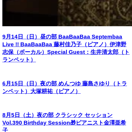
9月14日（日）昼の部 BaaBaaBaa Septembaa
Live !! BaaBaaBaa 藤村佳乃子（ピアノ）伊津野
志保（ボーカル）Special Guest：生井清太郎（ト
ランペット）
6月15日（日）夜の部 めんつゆ 藤島さゆり（トラ
ンペット）大塚耕祐（ピアノ）
8月5日（土）夜の部 クラシック セッション
Vol.390 Birthday Session🎁ピアニスト金澤亜希
子