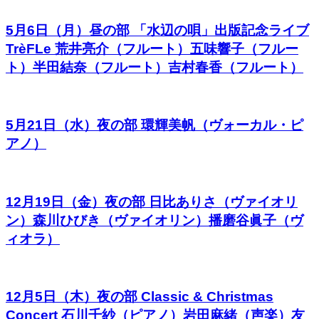
5月6日（月）昼の部 「水辺の唄」出版記念ライブ
TrèFLe 荒井亮介（フルート）五味響子（フルー
ト）半田結奈（フルート）吉村春香（フルート）
5月21日（水）夜の部 環輝美帆（ヴォーカル・ピ
アノ）
12月19日（金）夜の部 日比ありさ（ヴァイオリ
ン）森川ひびき（ヴァイオリン）播磨谷眞子（ヴ
ィオラ）
12月5日（木）夜の部 Classic & Christmas
Concert 石川千紗（ピアノ）岩田麻緒（声楽）友