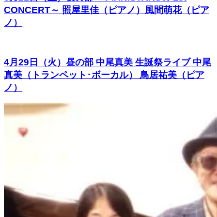
CONCERT～ 照屋里佳（ピアノ）風間萌花（ピア
ノ）
4月29日（火）昼の部 中尾真美 生誕祭ライブ 中尾
真美（トランペット･ボーカル） 鳥居祐美（ピア
ノ）