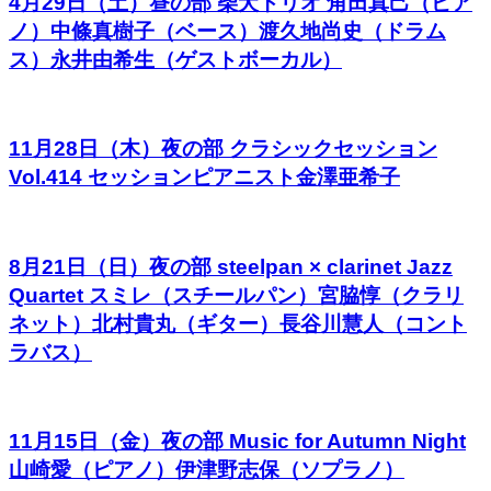
4月29日（土）昼の部 柴犬トリオ 角田真己（ピア
ノ）中條真樹子（ベース）渡久地尚史（ドラム
ス）永井由希生（ゲストボーカル）
11月28日（木）夜の部 クラシックセッション
Vol.414 セッションピアニスト金澤亜希子
8月21日（日）夜の部 steelpan × clarinet Jazz
Quartet スミレ（スチールパン）宮脇惇（クラリ
ネット）北村貴丸（ギター）長谷川慧人（コント
ラバス）
11月15日（金）夜の部 Music for Autumn Night
山崎愛（ピアノ）伊津野志保（ソプラノ）