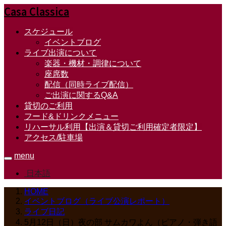
Casa Classica
スケジュール
イベントブログ
ライブ出演について
楽器・機材・調律について
座席数
配信（同時ライブ配信）
ご出演に関するQ&A
貸切のご利用
フード&ドリンクメニュー
リハーサル利用【出演＆貸切ご利用確定者限定】
アクセス/駐車場
menu
日本語
HOME
イベントブログ（ライブ公演レポート）
ライブ日記
5月12日（日）夜の部 サムカワよん（ピアノ・弾き語