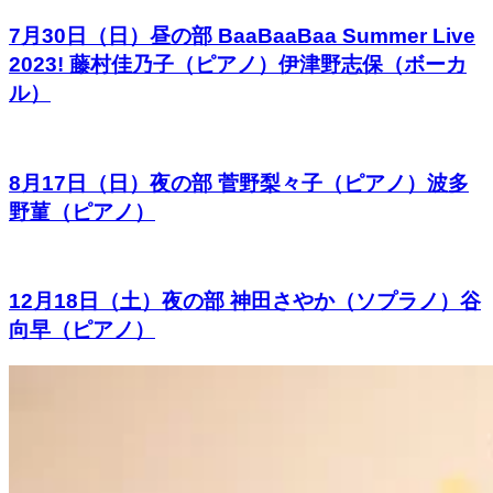
7月30日（日）昼の部 BaaBaaBaa Summer Live
2023! 藤村佳乃子（ピアノ）伊津野志保（ボーカ
ル）
8月17日（日）夜の部 菅野梨々子（ピアノ）波多
野菫（ピアノ）
12月18日（土）夜の部 神田さやか（ソプラノ）谷
向早（ピアノ）