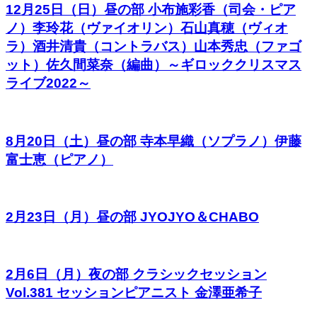
12月25日（日）昼の部 小布施彩香（司会・ピア
ノ）李玲花（ヴァイオリン）石山真穂（ヴィオ
ラ）酒井清貴（コントラバス）山本秀忠（ファゴ
ット）佐久間菜奈（編曲）～ギロッククリスマス
ライブ2022～
8月20日（土）昼の部 寺本早織（ソプラノ）伊藤
富士恵（ピアノ）
2月23日（月）昼の部 JYOJYO＆CHABO
2月6日（月）夜の部 クラシックセッション
Vol.381 セッションピアニスト 金澤亜希子