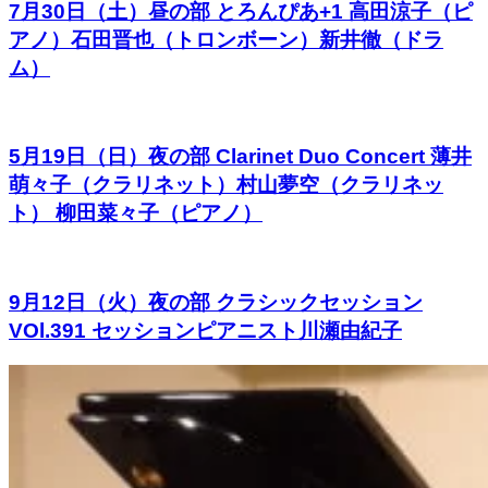
7月30日（土）昼の部 とろんぴあ+1 高田涼子（ピ
アノ）石田晋也（トロンボーン）新井徹（ドラ
ム）
5月19日（日）夜の部 Clarinet Duo Concert 薄井
萌々子（クラリネット）村山夢空（クラリネッ
ト） 柳田菜々子（ピアノ）
9月12日（火）夜の部 クラシックセッション
VOl.391 セッションピアニスト川瀬由紀子