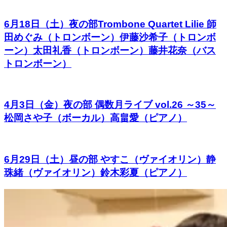
6月18日（土）夜の部Trombone Quartet Lilie 師
田めぐみ（トロンボーン）伊藤沙希子（トロンボ
ーン）太田礼香（トロンボーン）藤井花奈（バス
トロンボーン）
4月3日（金）夜の部 偶数月ライブ vol.26 ～35～
松岡さや子（ボーカル）高畠愛（ピアノ）
6月29日（土）昼の部 やすこ（ヴァイオリン）静
珠緒（ヴァイオリン）鈴木彩夏（ピアノ）