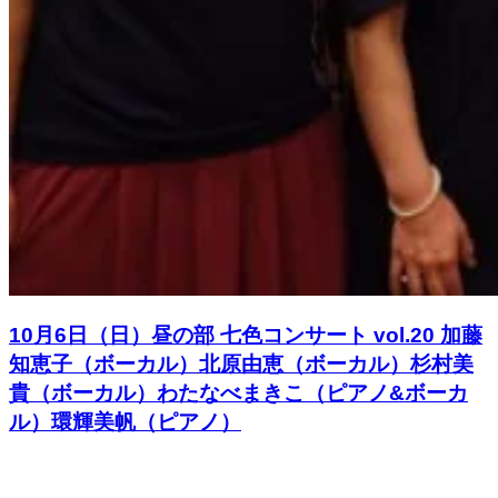
10月6日（日）昼の部 七色コンサート vol.20 加藤
知恵子（ボーカル）北原由恵（ボーカル）杉村美
貴（ボーカル）わたなべまきこ（ピアノ&ボーカ
ル）環輝美帆（ピアノ）