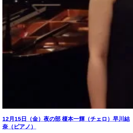
12月15日（金）夜の部 榎本一輝（チェロ）早川結
奈（ピアノ）