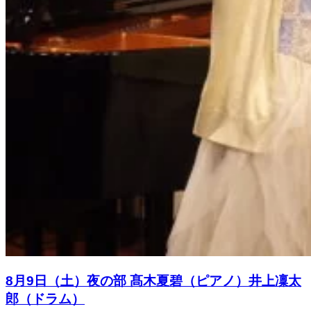
8月9日（土）夜の部 髙木夏碧（ピアノ）井上凜太
郎（ドラム）