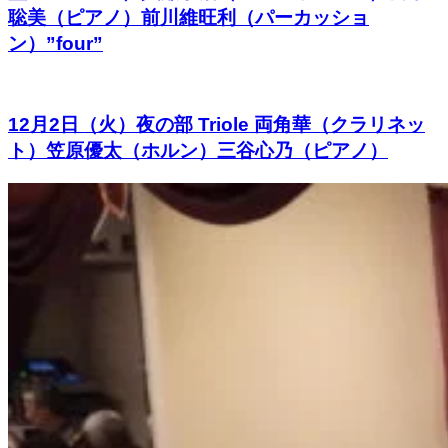
聡美（ピアノ）前川維旺利（パーカッショ
ン）”four”
12月2日（火）夜の部 Triole 両角華（クラリネッ
ト）笠原優太（ホルン）三谷心乃（ピアノ）