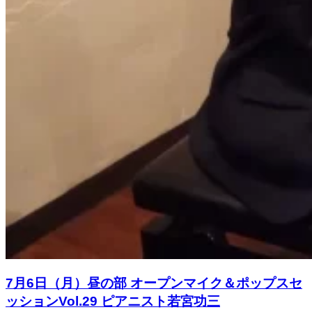
7月6日（月）昼の部 オープンマイク＆ポップスセ
ッションVol.29 ピアニスト若宮功三