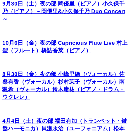
9月30日（土）夜の部 岡優里（ピアノ）小久保千
乃（ピアノ）～岡優里&小久保千乃 Duo Concert
～
10月6日（金）夜の部 Capricious Flute Live 村上
聖（フルート）橋詰香菜（ピアノ）
8月30日（金）夜の部 小峰里緒（ヴォーカル）佐
桑有香（ヴォーカル）杉村茉子（ヴォーカル）南
颯希（ヴォーカル）鈴木庸祐（ピアノ・ドラム・
ウクレレ）
4月4日（土）夜の部 福田有加（トランペット・鍵
盤ハーモニカ）貝瀬永治（ユーフォニアム）松本