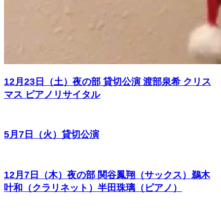
12月23日（土）夜の部 貸切公演 渡部泉希 クリス
マス ピアノリサイタル
5月7日（火）貸切公演
12月7日（木）夜の部 関谷鳳翔（サックス）鵜木
叶和（クラリネット）半田珠璃（ピアノ）