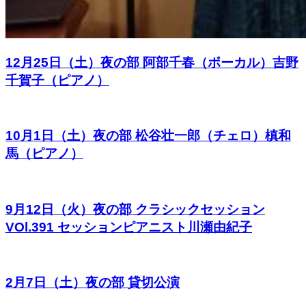
12月25日（土）夜の部 阿部千春（ボーカル）吉野
千賀子（ピアノ）
10月1日（土）夜の部 松谷壮一郎（チェロ）槙和
馬（ピアノ）
9月12日（火）夜の部 クラシックセッション
VOl.391 セッションピアニスト川瀬由紀子
2月7日（土）夜の部 貸切公演