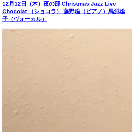
12月12日（木）夜の部 Christmas Jazz Live
Chocolat （ショコラ） 藤野聡（ピアノ）馬淵聡
子（ヴォーカル）