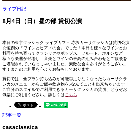
ライブ日記
8月4日（日）昼の部 貸切公演
本日の東京クラシック ライブカフェ 赤坂カーサクラシカは貸切公演
☆恒例の『ワインとピアノの会』でした！本日も様々なワインとお
料理を持ち寄ってクラシックやポップス、フルート、ホルンなど
様々な楽器が登場し、音楽とワインの最高の組み合わせとご歓談を
ご堪能されていらっしゃいました。素敵な会をありがとうございま
す！またのご利用を心よりお待ちしております。
貸切では、全プラン持ち込みが可能◎足りなくなったらカーサクラ
シカのメニューからご飯や飲み物を♪なんてことも出来ちゃいます！
ご自分のスタイルでご利用できるカーサクラシカの貸切、どうぞお
気楽にご利用ください。詳しくは
こちら
記事一覧
casaclassica