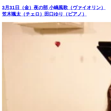
3月31日（金）夜の部 小嶋風歌（ヴァイオリン）
笠木颯太（チェロ）田口ゆり（ピアノ）