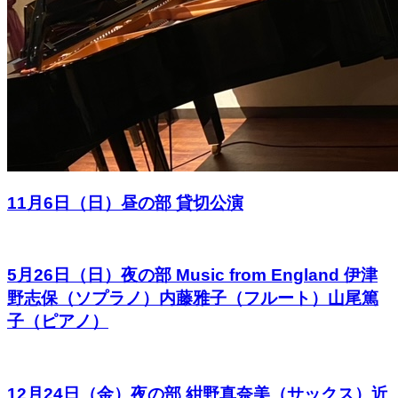
11月6日（日）昼の部 貸切公演
5月26日（日）夜の部 Music from England 伊津
野志保（ソプラノ）内藤雅子（フルート）山尾篤
子（ピアノ）
12月24日（金）夜の部 紺野真奈美（サックス）近