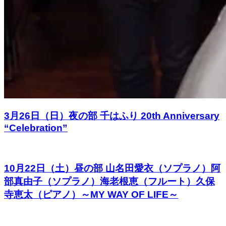
3月26日（日）夜の部 千はふり 20th Anniversary
“Celebration”
10月22日（土）昼の部 山名田愛衣（ソプラノ）阿
部真由子（ソプラノ）海老根恵（フルート）久保
寺恵太（ピアノ）～MY WAY OF LIFE～