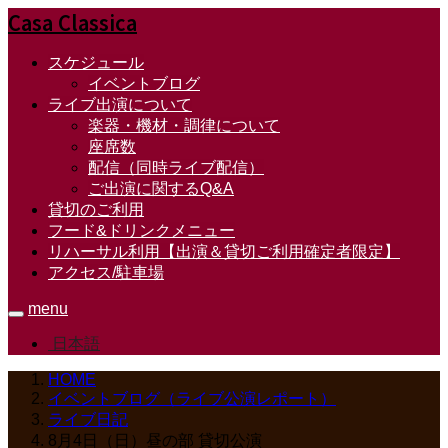
Casa Classica
スケジュール
イベントブログ
ライブ出演について
楽器・機材・調律について
座席数
配信（同時ライブ配信）
ご出演に関するQ&A
貸切のご利用
フード&ドリンクメニュー
リハーサル利用【出演＆貸切ご利用確定者限定】
アクセス/駐車場
menu
日本語
HOME
イベントブログ（ライブ公演レポート）
ライブ日記
8月4日（日）昼の部 貸切公演