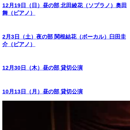
12月19日（日）昼の部 北田綾花（ソプラノ）奥田
舞（ピアノ）
2月3日（土）夜の部 関根結花（ボーカル）臼田圭
介（ピアノ）
12月30日（木）昼の部 貸切公演
10月13日（月）昼の部 貸切公演