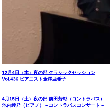
12月4日（木）夜の部 クラシックセッション
Vol.436 ピアニスト金澤亜希子
4月15日（土）夜の部 前田芳彰（コントラバス）
池内綾乃（ピアノ）～コントラバスコンサート～