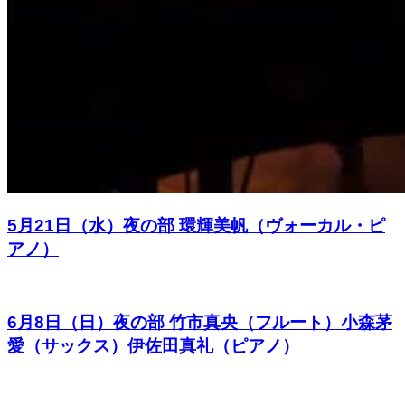
5月21日（水）夜の部 環輝美帆（ヴォーカル・ピ
アノ）
6月8日（日）夜の部 竹市真央（フルート）小森茅
愛（サックス）伊佐田真礼（ピアノ）