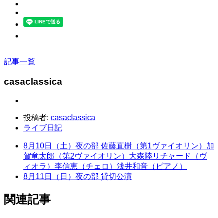
記事一覧
casaclassica
投稿者:
casaclassica
ライブ日記
8月10日（土）夜の部 佐藤直樹（第1ヴァイオリン）加
賀竜太郎（第2ヴァイオリン）大森陸リチャード（ヴ
ィオラ）李信恵（チェロ）浅井和音（ピアノ）
8月11日（日）夜の部 貸切公演
関連記事