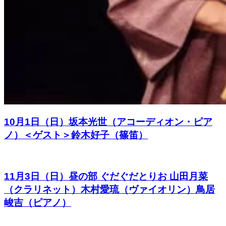
10月1日（日）坂本光世（アコーディオン・ピア
ノ）＜ゲスト＞鈴木好子（篠笛）
11月3日（日）昼の部 ぐだぐだとりお 山田月菜
（クラリネット）木村愛琉（ヴァイオリン）鳥居
峻吉（ピアノ）