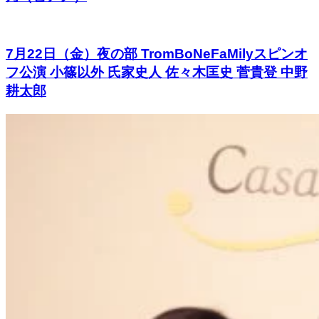
7月22日（金）夜の部 TromBoNeFaMilyスピンオ
フ公演 小篠以外 氏家史人 佐々木匡史 菅貴登 中野
耕太郎