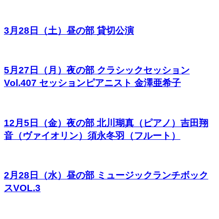
3月28日（土）昼の部 貸切公演
5月27日（月）夜の部 クラシックセッション
Vol.407 セッションピアニスト 金澤亜希子
12月5日（金）夜の部 北川瑚真（ピアノ）吉田翔
音（ヴァイオリン）須永冬羽（フルート）
2月28日（水）昼の部 ミュージックランチボック
スVOL.3