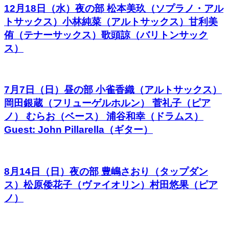
12月18日（水）夜の部 松本美玖（ソプラノ・アル
トサックス）小林純菜（アルトサックス）甘利美
侑（テナーサックス）歌頭諒（バリトンサック
ス）
7月7日（日）昼の部 小雀香織（アルトサックス）
岡田銀蔵（フリューゲルホルン） 菅礼子（ピア
ノ） むらお（ベース） 浦谷和幸（ドラムス）
Guest: John Pillarella（ギター）
8月14日（日）夜の部 豊嶋さおり（タップダン
ス）松原倭花子（ヴァイオリン）村田悠果（ピア
ノ）