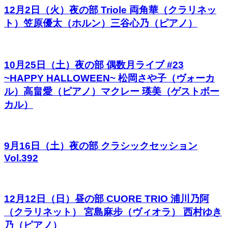
12月2日（火）夜の部 Triole 両角華（クラリネッ
ト）笠原優太（ホルン）三谷心乃（ピアノ）
10月25日（土）夜の部 偶数月ライブ #23
~HAPPY HALLOWEEN~ 松岡さや子（ヴォーカ
ル）高畠愛（ピアノ）マクレー 瑛美（ゲストボー
カル）
9月16日（土）夜の部 クラシックセッション
Vol.392
12月12日（日）昼の部 CUORE TRIO 浦川乃阿
（クラリネット） 宮島麻步（ヴィオラ） 西村ゆき
乃（ピアノ）