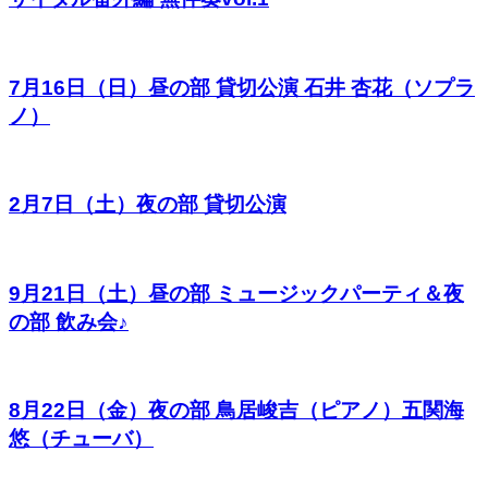
7月16日（日）昼の部 貸切公演 石井 杏花（ソプラ
ノ）
2月7日（土）夜の部 貸切公演
9月21日（土）昼の部 ミュージックパーティ＆夜
の部 飲み会♪
8月22日（金）夜の部 鳥居峻吉（ピアノ）五関海
悠（チューバ）