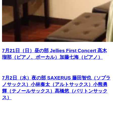
7月21日（日）昼の部 Jellies First Concert 髙木
瑠那（ピアノ、ボーカル）加藤七海（ピアノ）
7月2日（水）夜の部 SAXERUS 藤田智也（ソプラ
ノサックス）小林奏太（アルトサックス）小熊勇
輝（テノールサックス）髙橋悠（バリトンサック
ス）