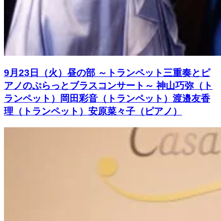
9月23日（火）昼の部 ～トランペット三重奏とピ
アノのぷらっとブラスコンサート～ 神山巧弥（ト
ランペット）岡田彩音（トランペット）渡邉友香
理（トランペット）安原菜々子（ピアノ）