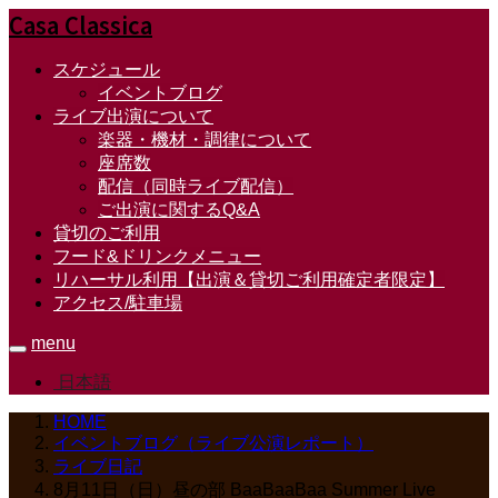
Casa Classica
スケジュール
イベントブログ
ライブ出演について
楽器・機材・調律について
座席数
配信（同時ライブ配信）
ご出演に関するQ&A
貸切のご利用
フード&ドリンクメニュー
リハーサル利用【出演＆貸切ご利用確定者限定】
アクセス/駐車場
menu
日本語
HOME
イベントブログ（ライブ公演レポート）
ライブ日記
8月11日（日）昼の部 BaaBaaBaa Summer Live