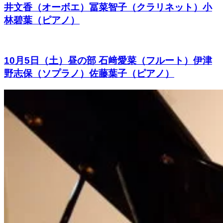
井文香（オーボエ）冨菜智子（クラリネット）小
林碧葉（ピアノ）
10月5日（土）昼の部 石﨑愛菜（フルート）伊津
野志保（ソプラノ）佐藤葉子（ピアノ）