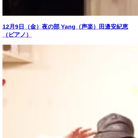
12月9日（金）夜の部 Yang（声楽）田邉安紀恵
（ピアノ）