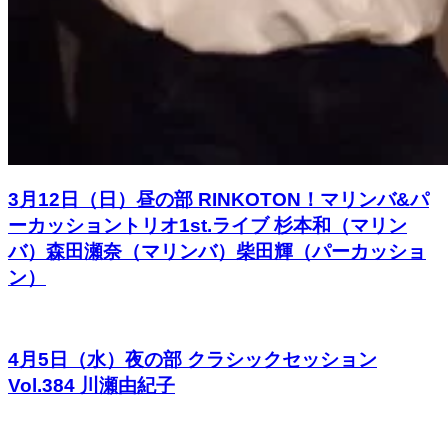
3月12日（日）昼の部 RINKOTON！マリンバ&パ
ーカッショントリオ1st.ライブ 杉本和（マリン
バ）森田瀬奈（マリンバ）柴田輝（パーカッショ
ン）
4月5日（水）夜の部 クラシックセッション
Vol.384 川瀬由紀子