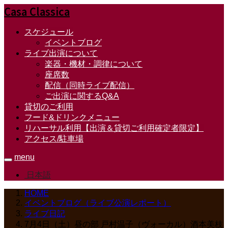
Casa Classica
スケジュール
イベントブログ
ライブ出演について
楽器・機材・調律について
座席数
配信（同時ライブ配信）
ご出演に関するQ&A
貸切のご利用
フード&ドリンクメニュー
リハーサル利用【出演＆貸切ご利用確定者限定】
アクセス/駐車場
menu
日本語
HOME
イベントブログ（ライブ公演レポート）
ライブ日記
7月4日（土）昼の部 戸村温子（ヴォーカル）酒本美枝