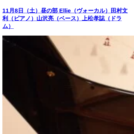
11月8日（土）昼の部 Ellie（ヴォーカル）田村文
利（ピアノ）山沢亮（ベース）上松孝誌（ドラ
ム）