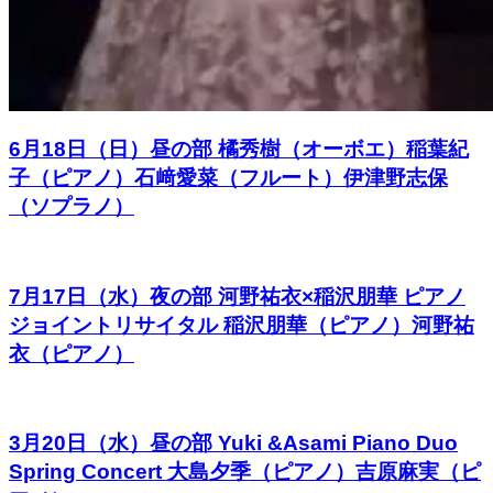
6月18日（日）昼の部 橘秀樹（オーボエ）稲葉紀
子（ピアノ）石﨑愛菜（フルート）伊津野志保
（ソプラノ）
7月17日（水）夜の部 河野祐衣×稲沢朋華 ピアノ
ジョイントリサイタル 稲沢朋華（ピアノ）河野祐
衣（ピアノ）
3月20日（水）昼の部 Yuki &Asami Piano Duo
Spring Concert 大島夕季（ピアノ）吉原麻実（ピ