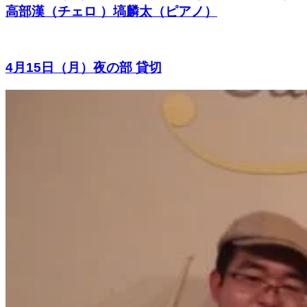
高部漢（チェロ ）塙麟太（ピアノ）
4月15日（月）夜の部 貸切