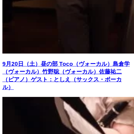
9月20日（土）昼の部 Toco（ヴォーカル）島倉学
（ヴォーカル）竹野聡（ヴォーカル）佐藤祐二
（ピアノ）ゲスト：としえ（サックス・ボーカ
ル）