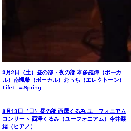
3月2日（土）昼の部・夜の部 本多羅偉（ボーカ
ル）南颯希（ボーカル）おっち（エレクトーン）
Life♩＝Spring
8月13日（日）昼の部 西澤くるみ ユーフォニアム
コンサート 西澤くるみ（ユーフォニアム）今井梨
緒（ピアノ）