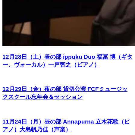
12月28日（土）昼の部 ippuku Duo 福冨 博（ギタ
ー、ヴォーカル）一戸智之（ピアノ）
12月29日（金）夜の部 貸切公演 FCFミュージッ
クスクール忘年会＆セッション
11月24日（月）昼の部 Annapurna 立木花歌（ピ
アノ）大島帆乃佳（声楽）