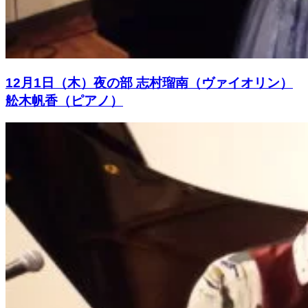
12月1日（木）夜の部 志村瑠南（ヴァイオリン）
舩木帆香（ピアノ）