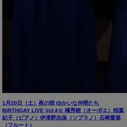
1月20日（土）夜の部 ゆかいな仲間たち
BIRTHDAY LIVE Vol.4☆ 橘秀樹（オーボエ）稲葉
紀子（ピアノ）伊津野志保（ソプラノ）石﨑愛菜
（フルート）