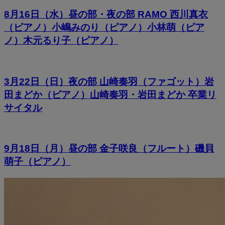
8月16日（水）昼の部・夜の部 RAMO 西川真衣
（ピアノ）小嶋みのり（ピアノ）小林萌（ピア
ノ）木元るり子（ピアノ）
3月22日（日）夜の部 山崎奏羽（ファゴット）岩
田まどか（ピアノ）山崎奏羽・岩田まどか 卒業リ
サイタル
9月18日（月）昼の部 金子咲良（フルート）磯貝
萌子（ピアノ）