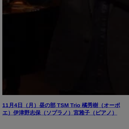
11月4日（月）昼の部 TSM Trio 橘秀樹（オーボ
エ）伊津野志保（ソプラノ）宮雅子（ピアノ）