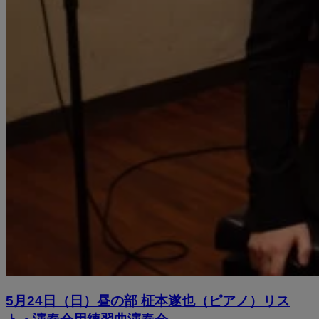
5月24日（日）昼の部 柾本遂也（ピアノ）リス