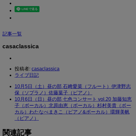
記事一覧
casaclassica
投稿者:
casaclassica
ライブ日記
10月5日（土）昼の部 石﨑愛菜（フルート）伊津野志
保（ソプラノ）佐藤葉子（ピアノ）
10月6日（日）昼の部 七色コンサート vol.20 加藤知恵
子（ボーカル）北原由恵（ボーカル）杉村美貴（ボー
カル）わたなべまきこ（ピアノ&ボーカル）環輝美帆
（ピアノ）
関連記事