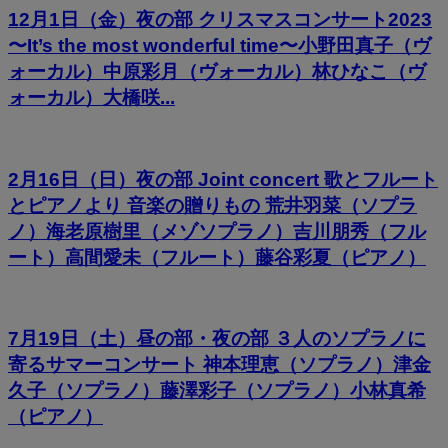
12月1日（金）夜の部 クリスマスコンサート2023
〜It’s the most wonderful time〜小野田真子（ヴ
ォーカル）中原彩月（ヴォーカル）林ひなこ（ヴ
ォーカル）大橋咲...
2月16日（日）夜の部 Joint concert 歌とフルート
とピアノより 音楽の贈りもの 荒井羽菜（ソプラ
ノ）海老原樹里（メゾソプラノ）吉川朋秀（フル
ート）高間愛未（フルート）藤谷彩夏（ピアノ）
7月19日（土）昼の部・夜の部 ３人のソプラノに
寄るサマーコンサート 神本理恵（ソプラノ）津金
久子（ソプラノ）藤澤彩子（ソプラノ）小林真希
（ピアノ）