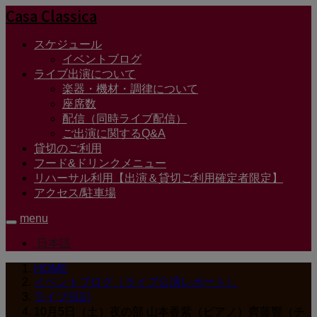
Casa Classica
スケジュール
イベントブログ
ライブ出演について
楽器・機材・調律について
座席数
配信（同時ライブ配信）
ご出演に関するQ&A
貸切のご利用
フード&ドリンクメニュー
リハーサル利用【出演＆貸切ご利用確定者限定】
アクセス/駐車場
menu
日本語
HOME
イベントブログ（ライブ公演レポート）
ライブ日記
10月5日（土）夜の部 山本香紫（ピアノ）齊藤響（チ