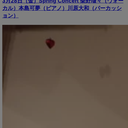
3月28日（金）Spring Concert 柴野瑠々（ヴォー
カル）本島可夢（ピアノ）川原大和（パーカッシ
ョン）