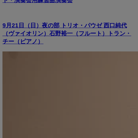
ト・演奏会用練習曲演奏会
9月21日（日）夜の部 トリオ・パウゼ 西口純代
（ヴァイオリン）石野裕一（フルート）トラン・
チー（ピアノ）