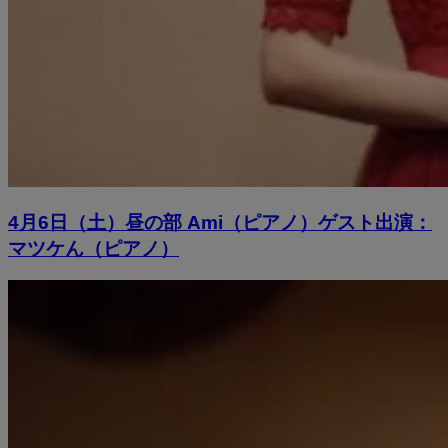
4月6日（土）昼の部 Ami（ピアノ）ゲスト出演：
マツケん（ピアノ）