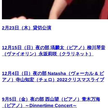
2月23日（木）貸切公演
12月15日（日）夜の部 塙麟太（ピアノ）柳川琴音
（ヴァイオリン）永坂莉咲（クラリネット）
12月4日（日）夜の部 Natasha（ヴォーカル & ピ
アノ）寺山知宏（チェロ）2022クリスマスライブ
9月5日（金）夜の部 西山望（ピアノ）青木万海
（ピアノ）～Dinnertime Concert～