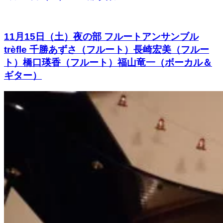
11月15日（土）夜の部 フルートアンサンブル
trèfle 千勝あずさ（フルート）長崎宏美（フルー
ト）橋口瑛香（フルート）福山竜一（ボーカル＆
ギター）