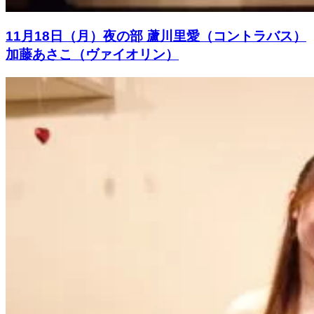
11月18日（月）夜の部 蘆川里愛（コントラバス）
加藤あさこ（ヴァイオリン）