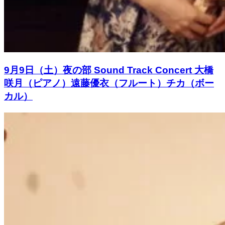
9月9日（土）夜の部 Sound Track Concert 大橋
咲月（ピアノ）遠藤優衣（フルート）チカ（ボー
カル）