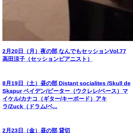
2月20日（月）夜の部 なんでもセッションVol.77
高田涼子（セッションピアニスト）
8月19日（土）昼の部 Distant socialites /Skull de
Skapur ベイデン/ピーター（ウクレレ/ベース）マ
イケル/カナコ（ギター/キーボード）アキ
ラ/Zuck（ドラム/ベ...
2月23日（金）昼の部 貸切