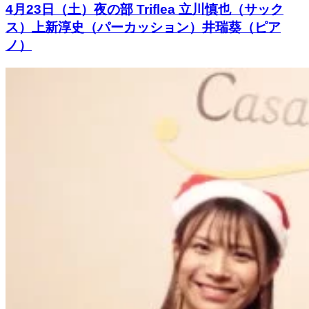
4月23日（土）夜の部 Triflea 立川慎也（サック
ス）上新淳史（パーカッション）井瑞葵（ピア
ノ）