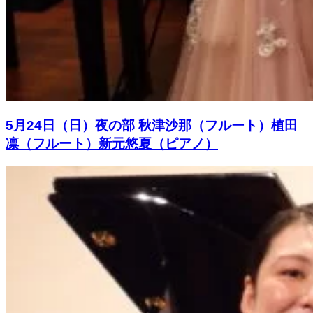
5月24日（日）夜の部 秋津沙那（フルート）植田
凛（フルート）新元悠夏（ピアノ）