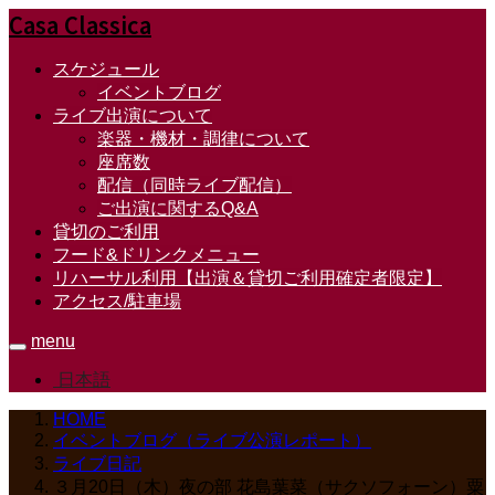
Casa Classica
スケジュール
イベントブログ
ライブ出演について
楽器・機材・調律について
座席数
配信（同時ライブ配信）
ご出演に関するQ&A
貸切のご利用
フード&ドリンクメニュー
リハーサル利用【出演＆貸切ご利用確定者限定】
アクセス/駐車場
menu
日本語
HOME
イベントブログ（ライブ公演レポート）
ライブ日記
３月20日（木）夜の部 花島葉菜（サクソフォーン）粟