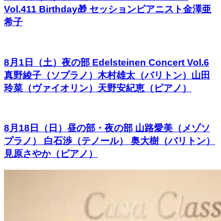
Vol.411 Birthday🎁 セッションピアニスト金澤亜
希子
8月1日（土）夜の部 Edelsteinen Concert Vol.6
真野綾子（ソプラノ）木村雄太（バリトン）山田
玲菜（ヴァイオリン）天野安紀恵（ピアノ）
8月18日（日）昼の部・夜の部 山路愛美（メゾソ
プラノ） 白石渉（テノール） 奥大樹（バリトン）
見原さやか（ピアノ）