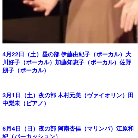
4月22日（土）昼の部 伊藤由紀子（ボーカル）大
川好子（ボーカル）加藤知恵子（ボーカル）佐野
朋子（ボーカル）
3月1日（土）夜の部 木村元美（ヴァイオリン）田
中梨未（ピアノ）
6月4日（日）夜の部 阿南杏佳（マリンバ）江原和
紀（パーカッション）