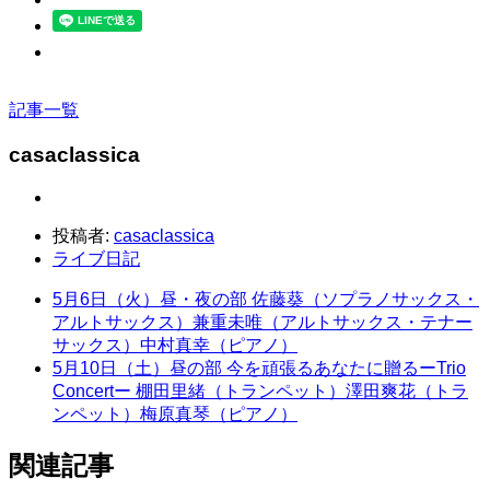
記事一覧
casaclassica
投稿者:
casaclassica
ライブ日記
5月6日（火）昼・夜の部 佐藤葵（ソプラノサックス・
アルトサックス）兼重未唯（アルトサックス・テナー
サックス）中村真幸（ピアノ）
5月10日（土）昼の部 今を頑張るあなたに贈るーTrio
Concertー 棚田里緒（トランペット）澤田爽花（トラ
ンペット）梅原真琴（ピアノ）
関連記事