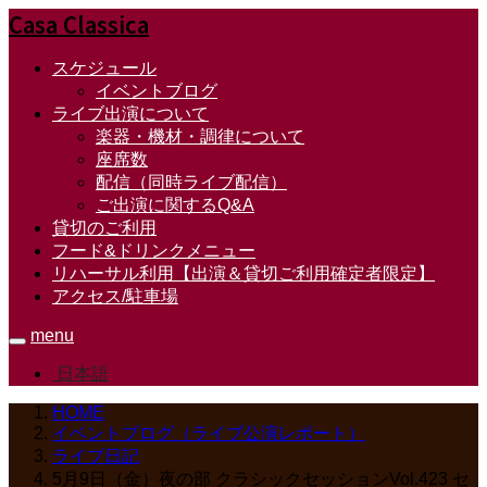
Casa Classica
スケジュール
イベントブログ
ライブ出演について
楽器・機材・調律について
座席数
配信（同時ライブ配信）
ご出演に関するQ&A
貸切のご利用
フード&ドリンクメニュー
リハーサル利用【出演＆貸切ご利用確定者限定】
アクセス/駐車場
menu
日本語
HOME
イベントブログ（ライブ公演レポート）
ライブ日記
5月9日（金）夜の部 クラシックセッションVol.423 セ