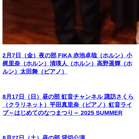
2月7日（金）夜の部 FIKA 赤池卓哉（ホルン）小
梶里奈（ホルン）清瑛人（ホルン）高野遥輝（ホ
ルン）太田舞（ピアノ）
8月17日（日）昼の部 虹音チャンネル 諏訪さくら
（クラリネット）平田真里奈（ピアノ）虹音ライ
ブ～はじめてのなつまつり～ 2025 SUMMER
8月27日（土）昼の部 貸切公演