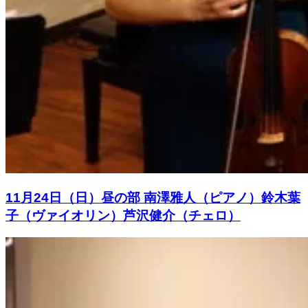
11月24日（日）昼の部 南澤雅人（ピアノ）鈴木葉
子（ヴァイオリン）芦沢健介（チェロ）