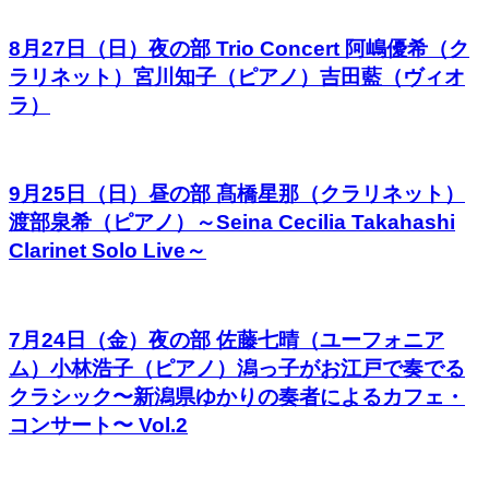
8月27日（日）夜の部 Trio Concert 阿嶋優希（ク
ラリネット）宮川知子（ピアノ）吉田藍（ヴィオ
ラ）
9月25日（日）昼の部 髙橋星那（クラリネット）
渡部泉希（ピアノ）～Seina Cecilia Takahashi
Clarinet Solo Live～
7月24日（金）夜の部 佐藤七晴（ユーフォニア
ム）小林浩子（ピアノ）潟っ子がお江戸で奏でる
クラシック〜新潟県ゆかりの奏者によるカフェ・
コンサート〜 Vol.2