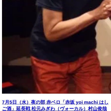
7月5日（水）夜の部 赤ベロ「赤坂 yoi machi はし
ご酒」延長戦 松元みぎわ（ヴォーカル）村山俊哉