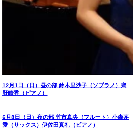
12月1日（日）昼の部 鈴木里沙子（ソプラノ）齊
野晴香（ピアノ）
6月8日（日）夜の部 竹市真央（フルート）小森茅
愛（サックス）伊佐田真礼（ピアノ）