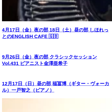
4月17日（金）夜の部 18日（土）昼の部 しほれっ
とのENGLISH CAFE 🇬🇧
9月26日（金）夜の部 クラシックセッション
Vol.431 ピアニスト金澤亜希子
12月17日（日）昼の部 福冨博（ギター・ヴォーカ
ル）一戸智之（ピアノ）