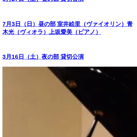
7月3日（日）昼の部 室井絵里（ヴァイオリン）青
木光（ヴィオラ）上坂愛美（ピアノ）
3月16日（土）夜の部 貸切公演