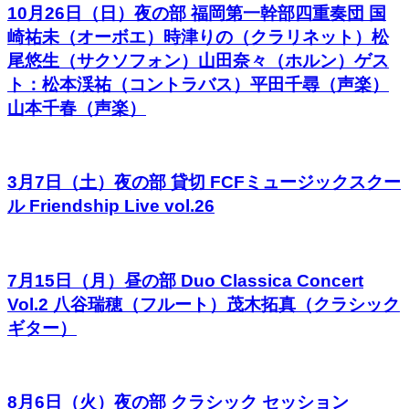
10月26日（日）夜の部 福岡第一幹部四重奏団 国
崎祐未（オーボエ）時津りの（クラリネット）松
尾悠生（サクソフォン）山田奈々（ホルン）ゲス
ト：松本渓祐（コントラバス）平田千尋（声楽）
山本千春（声楽）
3月7日（土）夜の部 貸切 FCFミュージックスクー
ル Friendship Live vol.26
7月15日（月）昼の部 Duo Classica Concert
Vol.2 八谷瑞穂（フルート）茂木拓真（クラシック
ギター）
8月6日（火）夜の部 クラシック セッション