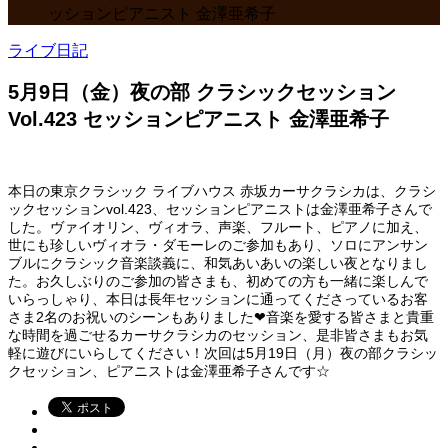
ッションピアニスト 金澤亜希子
ライブ日記
5月9日（金）夜の部 クラシックセッション
Vol.423 セッションピアニスト 金澤亜希子
本日の東京クラシック ライブハウス 赤坂カーサクラシカは、クラシ
ックセッションvol.423、セッションピアニストは金澤亜希子さんで
した。ヴァイオリン、ヴィオラ、声楽、フルート、ピアノに加え、
世にも珍しいヴィオラ・ダモーレのご参加もあり、ソロにアンサン
ブルにクラシック音楽談義に、和気あいあいの楽しい夜となりまし
た。お久しぶりのご参加の皆さまも、初めての方も一緒に楽しんで
いらっしゃり、本日は長年セッションに通ってくださっているお客
さま2名のお祝いのシーンもありました❤音楽を愛する皆さまと貴重
な時間を過ごせるカーサクラシカのセッション、是非皆さまもお気
軽に遊びにいらしてください！次回は5月19日（月）夜の部クラシッ
クセッション、ピアニストは金澤亜希子さんです☆