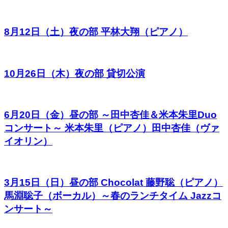
8月12日（土）夜の部 平林大翔（ピアノ）
10月26日（木）夜の部 貸切公演
6月20日（金）昼の部 ～田中杏佳＆米本朱里Duo
コンサート～ 米本朱里（ピアノ）田中杏佳（ヴァ
イオリン）
3月15日（日）昼の部 Chocolat 藤野聡（ピアノ）
馬淵聡子（ボーカル）～春のランチタイム Jazzコ
ンサート～