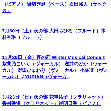
（ピアノ） 岩切秀麿（ベース）石田裕人（サック
ス）
7月30日（土）夜の部 大田ちひろ（フルート）木
村香琳（フルート）
11月29日（金）夜の部 Winter Musical Concert
紫蘭乃こいく（ヴォーカル） 逆井のどか（ヴォー
カル） 野田ひまわり（ヴォーカル） 小林凜（ヴォ
ーカル） JYURIAN（ヴォーカ...
3月23日（日）夜の部 花車祐子（クラリネット）
香村香澄（クラリネット）岸明日香（ピアノ）