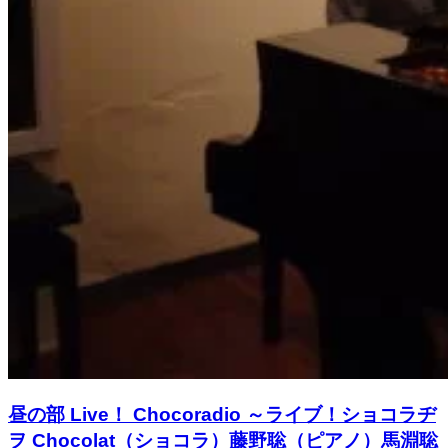
昼の部 Live！ Chocoradio ～ライブ！ショコラヂ
ヲ Chocolat（ショコラ）藤野聡（ピアノ）馬淵聡