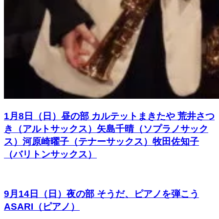
1月8日（日）昼の部 カルテットまきたや 荒井さつ
き（アルトサックス）矢島千晴（ソプラノサック
ス）河原崎曜子（テナーサックス）牧田佐知子
（バリトンサックス）
9月14日（日）夜の部 そうだ、ピアノを弾こう
ASARI（ピアノ）