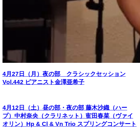
4月27日（月）夜の部 クラシックセッション
Vol.442 ピアニスト金澤亜希子
4月12日（土）昼の部・夜の部 藤木沙織（ハー
プ）中村奈央（クラリネット）寉田春菜（ヴァイ
オリン）Hp & Cl & Vn Trio スプリングコンサート