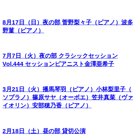
8月17日（日）夜の部 菅野梨々子（ピアノ）波多
野菫（ピアノ）
7月7日（火）夜の部 クラシックセッション
Vol.444 セッションピアニスト金澤亜希子
3月21日（火）播馬琴羽（ピアノ）小林梨里子（
ソプラノ）篠原サヤ（オーボエ）笠井真菜（ヴァ
イオリン）安部穂乃香（ピアノ）
2月18日（土）昼の部 貸切公演