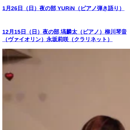
1月26日（日）夜の部 YURiN（ピアノ弾き語り）
12月15日（日）夜の部 塙麟太（ピアノ）柳川琴音
（ヴァイオリン）永坂莉咲（クラリネット）