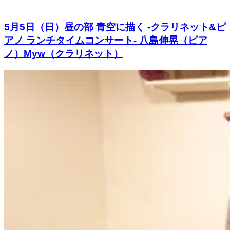
5月5日（日）昼の部 青空に描く -クラリネット&ピ
アノ ランチタイムコンサート- 八島伸晃（ピア
ノ）Myw（クラリネット）