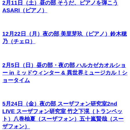
2月11日（土）昼の部 そうだ、ピアノを弾こう
ASARI（ピアノ）
12月22日（月）夜の部 美里芽玖（ピアノ）鈴木穂
乃（チェロ）
2月5日（日）昼の部・夜の部 ハルカゼカオルショ
ー in ミッドウィンター & 異世界ミュージカル！シ
ョータイム
5月24日（金）夜の部 スーザフォン研究室2nd
LIVE スーザフォン研究室 竹之下滉（トランペッ
ト）八巻柚夏（スーザフォン）五十嵐賢哉（スー
ザフォン）