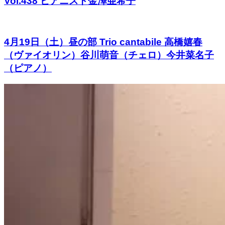
Vol.438 ピアニスト金澤亜希子
4月19日（土）昼の部 Trio cantabile 高橋嬉春
（ヴァイオリン）谷川萌音（チェロ）今井菜名子
（ピアノ）