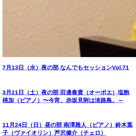
7月13日（水）夜の部 なんでもセッションVol.71
3月21日（土）夜の部 田邉奏貴（オーボエ）塩飽
桃加（ピアノ）〜今宵、赤坂見附は淡路島。～
11月24日（日）昼の部 南澤雅人（ピアノ）鈴木葉
子（ヴァイオリン）芦沢健介（チェロ）