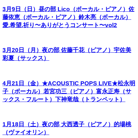
3月9日（日）昼の部 Lico（ボーカル・ピアノ）佐
藤依恵（ボーカル・ピアノ）鈴木亮（ボーカル）
愛.希望.祈り〜ありがとうコンサート〜vol2
3月20日（月）夜の部 佐藤千花（ピアノ）宇佐美
彩夏（サックス）
4月21日（金）★ACOUSTIC POPS LIVE★松永明
子（ボーカル）若宮功三（ピアノ）富永正寿（サ
ックス・フルート）下神竜哉（トランペット）
1月18日（土）夜の部 大西透子（ピアノ）的場桃
（ヴァイオリン）