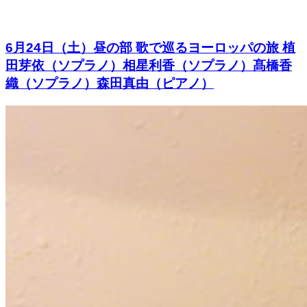
6月24日（土）昼の部 歌で巡るヨーロッパの旅 植
田芽依（ソプラノ）相星利香（ソプラノ）髙橋香
織（ソプラノ）森田真由（ピアノ）