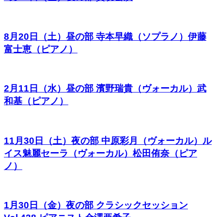
8月20日（土）昼の部 寺本早織（ソプラノ）伊藤
富士恵（ピアノ）
2月11日（水）昼の部 濱野瑞貴（ヴォーカル）武
和基（ピアノ）
11月30日（土）夜の部 中原彩月（ヴォーカル）ル
イス魅麗セーラ（ヴォーカル）松田侑奈（ピア
ノ）
1月30日（金）夜の部 クラシックセッション