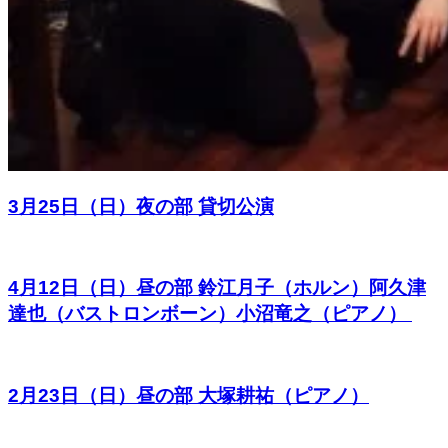
3月25日（日）夜の部 貸切公演
4月12日（日）昼の部 鈴江月子（ホルン）阿久津
達也（バストロンボーン）小沼竜之（ピアノ）
2月23日（日）昼の部 大塚耕祐（ピアノ）