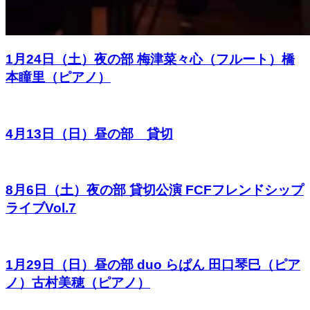
1月24日（土）夜の部 梅津菜々心（フルート）橋
本瞳里（ピアノ）
4月13日（日）昼の部 貸切
8月6日（土）夜の部 貸切公演 FCFフレンドシップ
ライブVol.7
1月29日（日）昼の部 duo らぱん 田口琴巳（ピア
ノ）古村美穂（ピアノ）