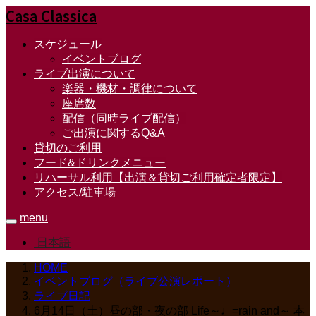
Casa Classica
スケジュール
イベントブログ
ライブ出演について
楽器・機材・調律について
座席数
配信（同時ライブ配信）
ご出演に関するQ&A
貸切のご利用
フード&ドリンクメニュー
リハーサル利用【出演＆貸切ご利用確定者限定】
アクセス/駐車場
menu
日本語
HOME
イベントブログ（ライブ公演レポート）
ライブ日記
6月14日（土）昼の部・夜の部 Life～♩=rain and～ 本