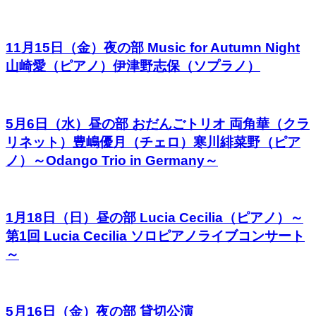
11月15日（金）夜の部 Music for Autumn Night
山崎愛（ピアノ）伊津野志保（ソプラノ）
5月6日（水）昼の部 おだんごトリオ 両角華（クラ
リネット）豊嶋優月（チェロ）寒川緋菜野（ピア
ノ）～Odango Trio in Germany～
1月18日（日）昼の部 Lucia Cecilia（ピアノ）～
第1回 Lucia Cecilia ソロピアノライブコンサート
～
5月16日（金）夜の部 貸切公演