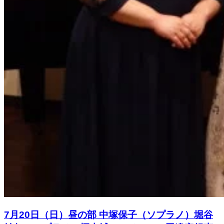
7月20日（日）昼の部 中塚保子（ソプラノ）堀谷