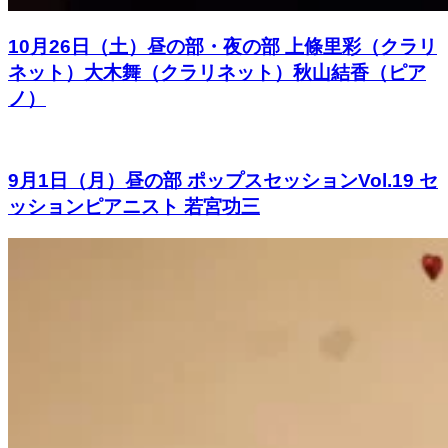
10月26日（土）昼の部・夜の部 上條里彩（クラリ
ネット）大木舞（クラリネット）秋山結香（ピア
ノ）
9月1日（月）昼の部 ポップスセッションVol.19 セ
ッションピアニスト 若宮功三