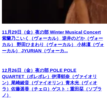
11月29日（金）夜の部 Winter Musical Concert
紫蘭乃こいく（ヴォーカル） 逆井のどか（ヴォー
カル） 野田ひまわり（ヴォーカル） 小林凜（ヴォ
ーカル） JYURIAN（ヴォーカ...
12月26日（金）夜の部 POLE POLE
QUARTET（ポレポレ）伊澤郁奈（ヴァイオリ
ン）尾崎綾音（ヴァイオリン）青木光（ヴィオ
ラ）佐藤遥香（チェロ）ゲスト：重田栞（ソプラ
ノ）