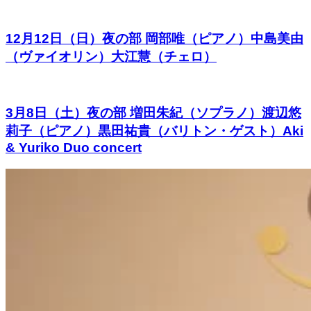
12月12日（日）夜の部 岡部唯（ピアノ）中島美由
（ヴァイオリン）大江慧（チェロ）
3月8日（土）夜の部 増田朱紀（ソプラノ）渡辺悠
莉子（ピアノ）黒田祐貴（バリトン・ゲスト）Aki
& Yuriko Duo concert