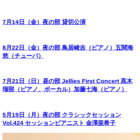
7月14日（金）夜の部 貸切公演
8月22日（金）夜の部 鳥居峻吉（ピアノ）五関海
悠（チューバ）
7月21日（日）昼の部 Jellies First Concert 髙木
瑠那（ピアノ、ボーカル）加藤七海（ピアノ）
5月19日（月）夜の部 クラシックセッション
Vol.424 セッションピアニスト 金澤亜希子