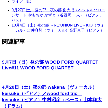
ライブ日記
9月27日(土）昼の部・夜の部 集大成スペシャルソロコ
ンサート やもおか かずと（谷茂岡 一人）（ピアノ、
バス）
10月4日（土）夜の部 ～RE:UNION LIVE～KIO（ヴォ
ーカル）吉仲真輝（ヴォーカル）高野直子（ピアノ）
関連記事
9月7日（日）昼の部 WOOD FORD QUARTET
Live#11 WOOD FORD QUARTET
4月20日（土）夜の部 wakana（ヴォーカル）
keisuke（ピアノ）／wood ford trio
keisuke（ピアノ）中村昭彦（ベース）山本翔太
（ドラム）