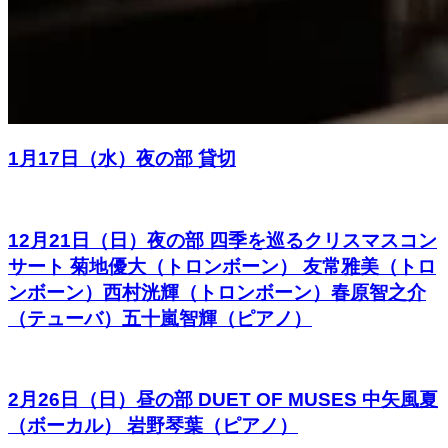
1月17日（水）夜の部 貸切
12月21日（日）夜の部 四季を巡るクリスマスコン
サート 菊地優大（トロンボーン） 友常雅美（トロ
ンボーン）西村洸輝（トロンボーン）春原智之介
（テューバ）五十嵐智輝（ピアノ）
2月26日（日）昼の部 DUET OF MUSES 中矢風夏
（ボーカル） 岩野琴葉（ピアノ）