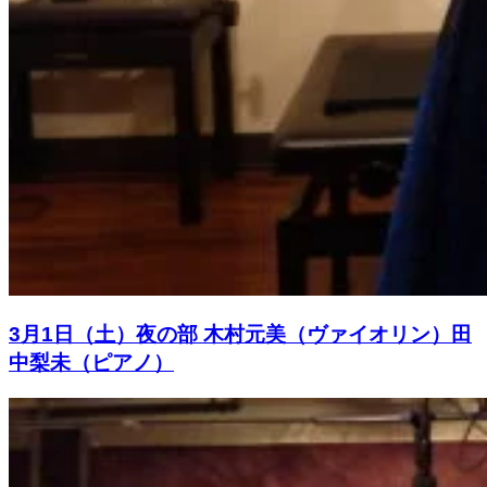
3月1日（土）夜の部 木村元美（ヴァイオリン）田
中梨未（ピアノ）