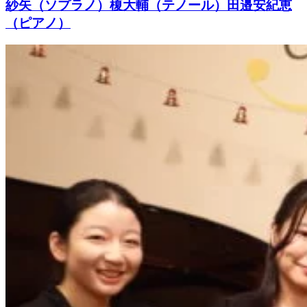
紗矢（ソプラノ）榎大輔（テノール）田邉安紀恵
（ピアノ）