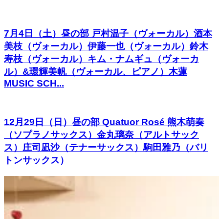
7月4日（土）昼の部 戸村温子（ヴォーカル）酒本
美枝（ヴォーカル）伊藤一也（ヴォーカル）鈴木
寿枝（ヴォーカル）キム・ナムギュ（ヴォーカ
ル）&環輝美帆（ヴォーカル、ピアノ）木蓮
MUSIC SCH...
12月29日（日）昼の部 Quatuor Rosé 熊木萌奏
（ソプラノサックス）金丸璃奈（アルトサック
ス）庄司凪沙（テナーサックス）駒田雅乃（バリ
トンサックス）