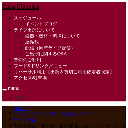
Casa Classica
スケジュール
イベントブログ
ライブ出演について
楽器・機材・調律について
座席数
配信（同時ライブ配信）
ご出演に関するQ&A
貸切のご利用
フード&ドリンクメニュー
リハーサル利用【出演＆貸切ご利用確定者限定】
アクセス/駐車場
menu
日本語
HOME
イベントブログ（ライブ公演レポート）
ライブ日記
9月28日(土）昼の部・夜の部 集大成スペシャルソロコ