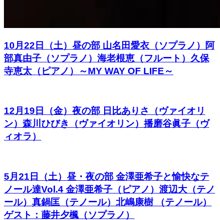
10月22日（土）昼の部 山名田愛衣（ソプラノ）阿
部真由子（ソプラノ）海老根恵（フルート）久保
寺恵太（ピアノ）～MY WAY OF LIFE～
12月19日（金）夜の部 日比ありさ（ヴァイオリ
ン）森川ひびき（ヴァイオリン）播磨谷眞子（ヴ
ィオラ）
5月21日（土）昼・夜の部 金澤亜希子と愉快なテ
ノール達Vol.4 金澤亜希子（ピアノ）渡辺大（テノ
ール）真鍋匡（テノール）北嶋康樹 （テノール）
ゲスト：藤井夕楓（ソプラノ）