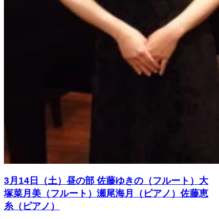
3月14日（土）昼の部 佐藤ゆきの（フルート）大
塚菜月美（フルート）瀬尾海月（ピアノ）佐藤恵
糸（ピアノ）