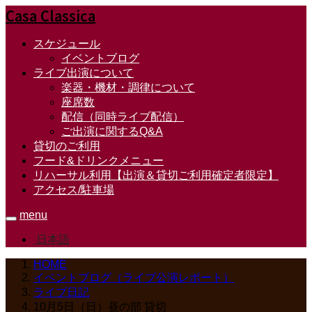
Casa Classica
スケジュール
イベントブログ
ライブ出演について
楽器・機材・調律について
座席数
配信（同時ライブ配信）
ご出演に関するQ&A
貸切のご利用
フード&ドリンクメニュー
リハーサル利用【出演＆貸切ご利用確定者限定】
アクセス/駐車場
menu
日本語
HOME
イベントブログ（ライブ公演レポート）
ライブ日記
10月5日（日）昼の部 貸切