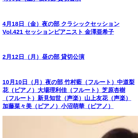
4月18日（金）夜の部 クラシックセッション
Vol.421 セッションピアニスト 金澤亜希子
2月12日（月）昼の部 貸切公演
10月10日（月）夜の部 竹村藍（フルート）中道梨
花（ピアノ）大場理利佳（フルート）芝原杏樹
（フルート）新見知世（声楽）山上友花（声楽）
加藤菜々美（ピアノ）小沼萌華（ピアノ）