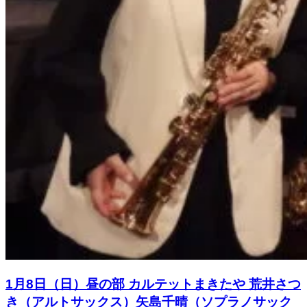
1月8日（日）昼の部 カルテットまきたや 荒井さつ
き（アルトサックス）矢島千晴（ソプラノサック