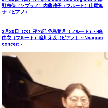
野志保（ソプラノ）内藤雅子（フルート）山尾篤
子（ピアノ）
3月20日（水）夜の部 谷島菜月（フルート）小峰
由衣（フルート）追川芽以（ピアノ）～Naagom
concert～