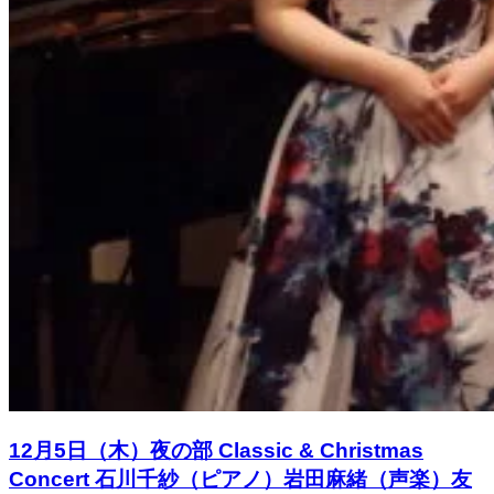
12月5日（木）夜の部 Classic & Christmas
Concert 石川千紗（ピアノ）岩田麻緒（声楽）友