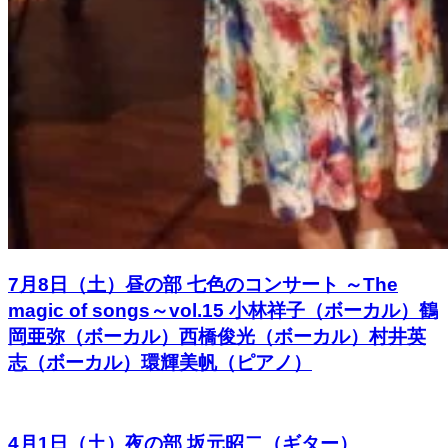
7月8日（土）昼の部 七色のコンサート ～The
magic of songs～vol.15 小林祥子（ボーカル）鶴
岡亜弥（ボーカル）西橋俊光（ボーカル）村井英
志（ボーカル）環輝美帆（ピアノ）
4月1日（土）夜の部 坂元昭二（ギター）