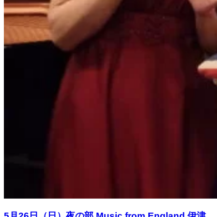
5月26日（日）夜の部 Music from England 伊津