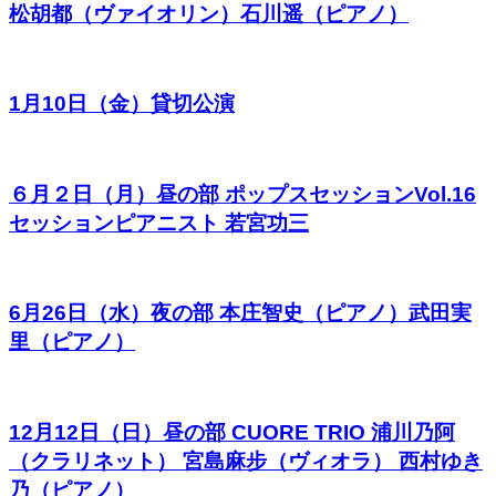
松胡都（ヴァイオリン）石川遥（ピアノ）
1月10日（金）貸切公演
６月２日（月）昼の部 ポップスセッションVol.16
セッションピアニスト 若宮功三
6月26日（水）夜の部 本庄智史（ピアノ）武田実
里（ピアノ）
12月12日（日）昼の部 CUORE TRIO 浦川乃阿
（クラリネット） 宮島麻步（ヴィオラ） 西村ゆき
乃（ピアノ）