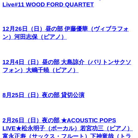
Live#11 WOOD FORD QUARTET
12月26日（日）昼の部 伊藤優華（ヴィブラフォ
ン）河田志保（ピアノ）
12月4日（日）昼の部 大島諒介（バリトンサクソ
フォン）大嶋千暁（ピアノ）
8月25日（日）夜の部 貸切公演
2月26日（日）夜の部 ★ACOUSTIC POPS
LIVE★松永明子（ボーカル）若宮功三（ピアノ）
富永正寿（サックス・フルート）下神竜哉（トラ