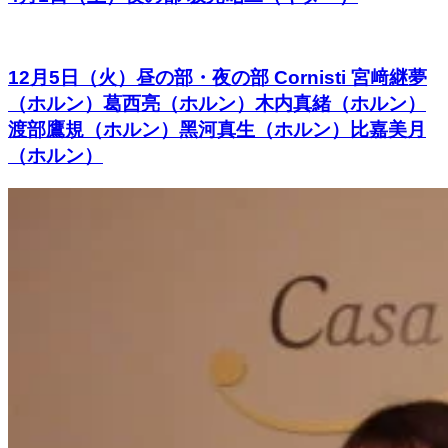
12月5日（火）昼の部・夜の部 Cornisti 宮﨑継夢
（ホルン）葛西亮（ホルン）木内真緒（ホルン）
渡部鷹規（ホルン）黑河真生（ホルン）比嘉美月
（ホルン）