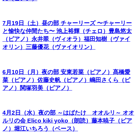
7月19日（土）昼の部 チャーリーズ 〜チャーリー
と愉快な仲間たち〜 池上裕輝（チェロ）豊島悠太
（ピアノ）永井翠（ヴィオラ）福田知樹（ヴァイ
オリン）三藤優花（ヴァイオリン）
6月10日（月）夜の部 安東若菜（ピアノ）髙橋愛
菜（ピアノ）佐藤史帆（ピアノ）嶋田さくら（ピ
アノ）関塚羽美（ピアノ）
4月2日（水）夜の部 ～はばたけ オオルリ～ オオ
ルリの会 Elico kiki yoko（朗読）藤本暁子（ピア
ノ）堀江いちろう（ベース）