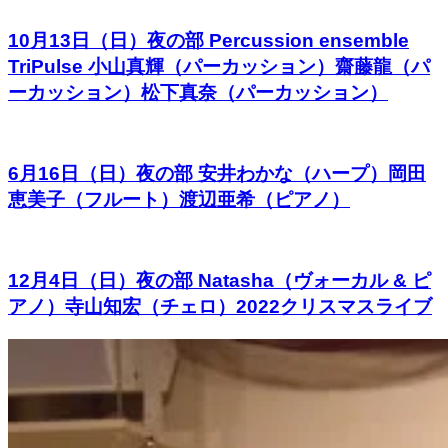
10月13日（日）夜の部 Percussion ensemble
TriPulse 小山真輝（パーカッション）齋藤龍（パ
ーカッション）松下真奈（パーカッション）
6月16日（日）夜の部 安井わかな（ハープ）岡田
恵美子（フルート）渡辺亜希（ピアノ）
12月4日（日）夜の部 Natasha（ヴォーカル & ピ
アノ）寺山知宏（チェロ）2022クリスマスライブ