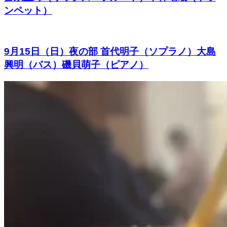
ンペット）
9月15日（日）夜の部 首代明子（ソプラノ）大島
興明（バス）磯貝萌子（ピアノ）