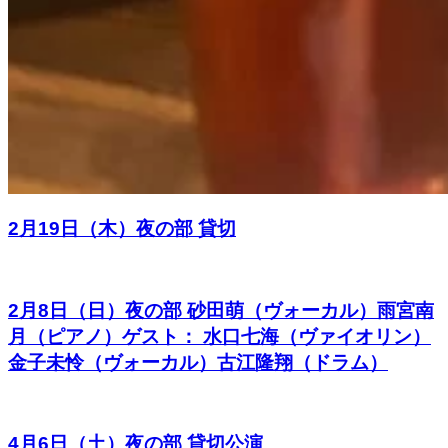
2月19日（木）夜の部 貸切
2月8日（日）夜の部 砂田萌（ヴォーカル）雨宮南
月（ピアノ）ゲスト： 水口七海（ヴァイオリン）
金子未怜（ヴォーカル）古江隆翔（ドラム）
4月6日（土）夜の部 貸切公演