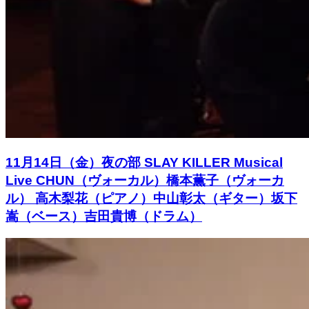
11月14日（金）夜の部 SLAY KILLER Musical
Live CHUN（ヴォーカル）橋本薫子（ヴォーカ
ル） 高木梨花（ピアノ）中山彰太（ギター）坂下
嵩（ベース）吉田貴博（ドラム）