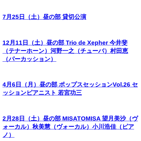
7月25日（土）昼の部 貸切公演
12月11日（土）昼の部 Trio de Xepher 今井斐
（テナーホーン）河野一之（チューバ）村田恵
（パーカッション）
4月6日（月）昼の部 ポップスセッションVol.26 セ
ッションピアニスト 若宮功三
2月28日（土）昼の部 MISATOMISA 望月美沙（ヴ
ォーカル）秋美慧（ヴォーカル）小川浩佳（ピア
ノ）