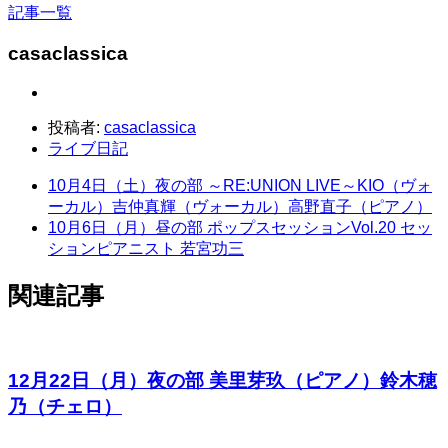
記事一覧
casaclassica
投稿者:
casaclassica
ライブ日記
10月4日（土）夜の部 ～RE:UNION LIVE～KIO（ヴォ
ーカル）吉仲真輝（ヴォーカル）高野直子（ピアノ）
10月6日（月）昼の部 ポップスセッションVol.20 セッ
ションピアニスト 若宮功三
関連記事
12月22日（月）夜の部 美里芽玖（ピアノ）鈴木穂
乃（チェロ）