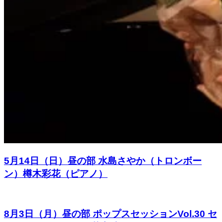
5月14日（日）昼の部 水島さやか（トロンボー
ン）樽木彩花（ピアノ）
8月3日（月）昼の部 ポップスセッションVol.30 セ