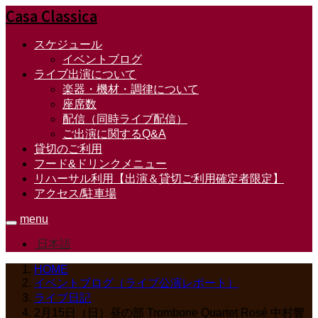
Casa Classica
スケジュール
イベントブログ
ライブ出演について
楽器・機材・調律について
座席数
配信（同時ライブ配信）
ご出演に関するQ&A
貸切のご利用
フード&ドリンクメニュー
リハーサル利用【出演＆貸切ご利用確定者限定】
アクセス/駐車場
menu
日本語
HOME
イベントブログ（ライブ公演レポート）
ライブ日記
2月15日（日）昼の部 Trombone Quartet Rosé 中村響