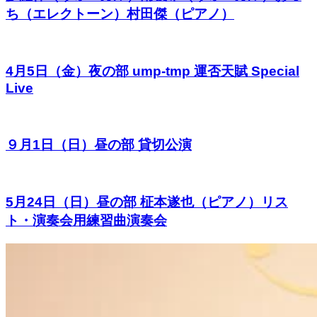
ち（エレクトーン）村田傑（ピアノ）
4月5日（金）夜の部 ump-tmp 運否天賦 Special
Live
９月1日（日）昼の部 貸切公演
5月24日（日）昼の部 柾本遂也（ピアノ）リス
ト・演奏会用練習曲演奏会