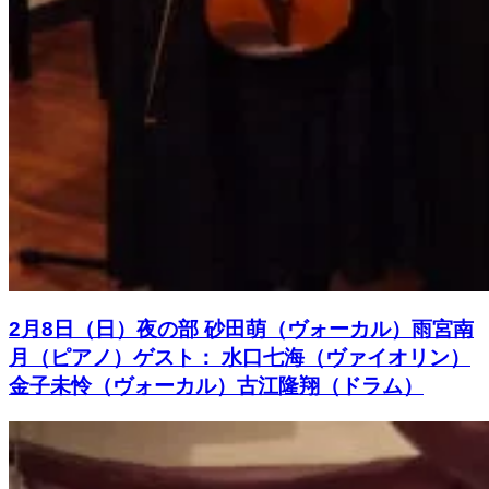
2月8日（日）夜の部 砂田萌（ヴォーカル）雨宮南
月（ピアノ）ゲスト： 水口七海（ヴァイオリン）
金子未怜（ヴォーカル）古江隆翔（ドラム）