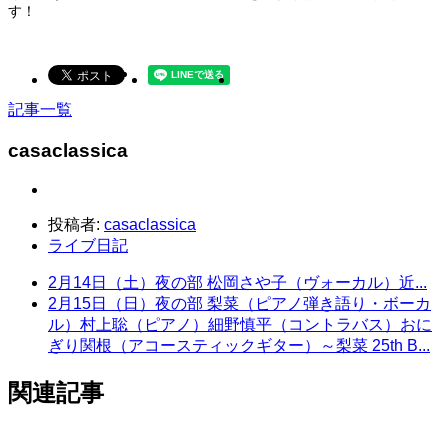
す！
記事一覧
casaclassica
投稿者:
casaclassica
ライブ日記
2月14日（土）夜の部 松岡さや子（ヴォーカル）近...
2月15日（日）夜の部 梨菜（ピアノ弾き語り・ボーカ
ル）村上聡（ピアノ）細野慎平（コントラバス）おに
ぎり関根（アコースティックギター）～梨菜 25th B...
関連記事