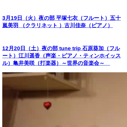
3月19日（火）夜の部 平塚七衣（フルート）五十
嵐美羽 （クラリネット ）古川佳奈（ピアノ）
12月20日（土）夜の部 tune trip 石原葵加（フル
ート）江川遥香（声楽・ピアノ・ティンホイッス
ル）亀井美咲（打楽器）～世界の音楽会～