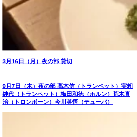
3月16日（月）夜の部 貸切
9月7日（木）夜の部 高木信（トランペット）実籾
純代（トランペット）梅田和徳（ホルン）荒木直
治（トロンボーン）今川英悟（テューバ）