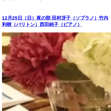
12月25日（日）夜の部 田村冴子（ソプラノ）竹内
利樹（バリトン）西田純子（ピアノ）