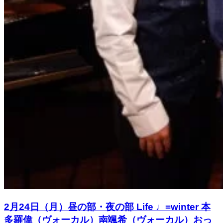
2月24日（月）昼の部・夜の部 Life ♩=winter 本
多羅偉（ヴォーカル）南颯希（ヴォーカル）おっ