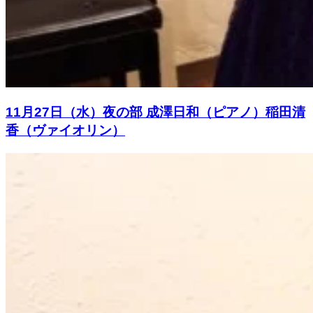
11月27日（水）夜の部 成澤日和（ピアノ）稲田清
香（ヴァイオリン）