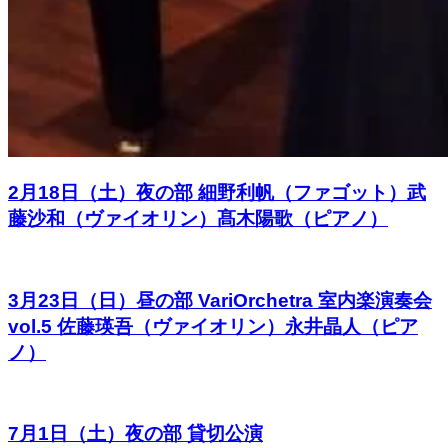
2月18日（土）夜の部 細野利帆（ファゴット）武
藤沙和（ヴァイオリン）髙木陽歌（ピアノ）
3月23日（日）昼の部 VariOrchetra 室内楽演奏会
vol.5 佐藤瑛吾（ヴァイオリン）永井晶人（ピア
ノ）
7月1日（土）夜の部 貸切公演