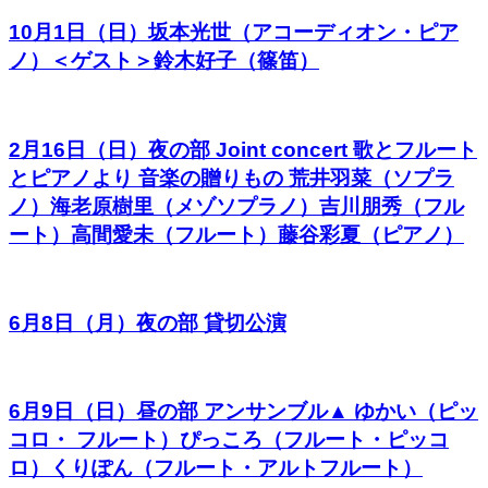
10月1日（日）坂本光世（アコーディオン・ピア
ノ）＜ゲスト＞鈴木好子（篠笛）
2月16日（日）夜の部 Joint concert 歌とフルート
とピアノより 音楽の贈りもの 荒井羽菜（ソプラ
ノ）海老原樹里（メゾソプラノ）吉川朋秀（フル
ート）高間愛未（フルート）藤谷彩夏（ピアノ）
6月8日（月）夜の部 貸切公演
6月9日（日）昼の部 アンサンブル▲ ゆかい（ピッ
コロ・ フルート）ぴっころ（フルート・ピッコ
ロ）くりぽん（フルート・アルトフルート）