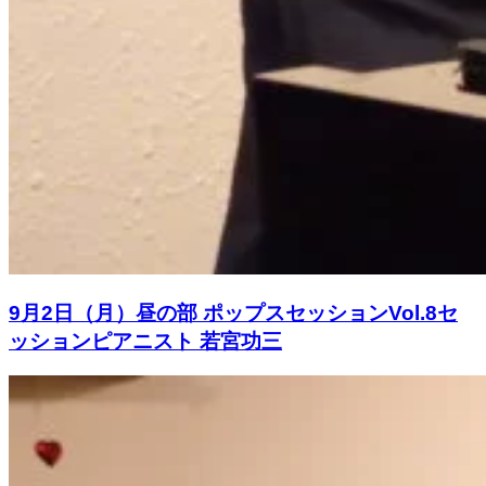
9月2日（月）昼の部 ポップスセッションVol.8セ
ッションピアニスト 若宮功三