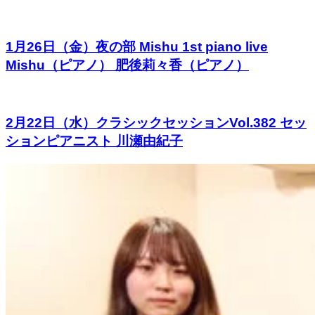
1月26日（金）夜の部 Mishu 1st piano live
Mishu（ピアノ） 肥後莉々香（ピアノ）
2月22日（水）クラシックセッションVol.382 セッ
ションピアニスト 川瀬由紀子