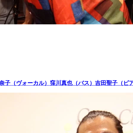
可奈子（ヴォーカル）窪川真也（バス）吉田聖子（ピ