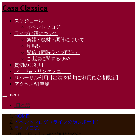
Casa Classica
スケジュール
イベントブログ
ライブ出演について
楽器・機材・調律について
座席数
配信（同時ライブ配信）
ご出演に関するQ&A
貸切のご利用
フード&ドリンクメニュー
リハーサル利用【出演＆貸切ご利用確定者限定】
アクセス/駐車場
menu
日本語
HOME
イベントブログ（ライブ公演レポート）
ライブ日記
5月30日（土）夜の部 貸切公演