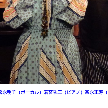
 LIVE★松永明子（ボーカル）若宮功三（ピアノ）富永