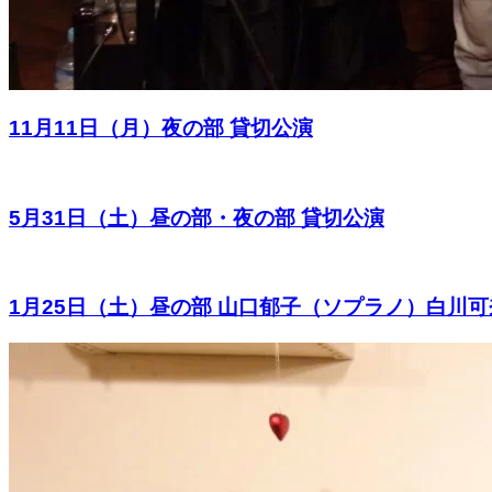
11月11日（月）夜の部 貸切公演
5月31日（土）昼の部・夜の部 貸切公演
1月25日（土）昼の部 山口郁子（ソプラノ）白川