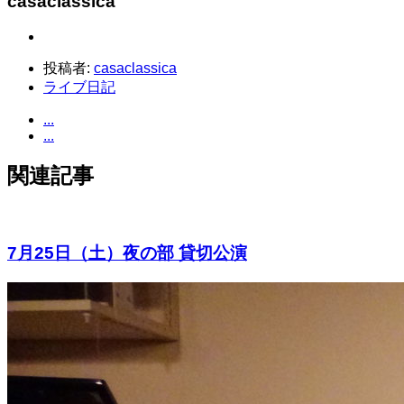
casaclassica
投稿者:
casaclassica
ライブ日記
...
...
関連記事
7月25日（土）夜の部 貸切公演