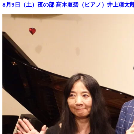
8月9日（土）夜の部 髙木夏碧（ピアノ）井上凜太