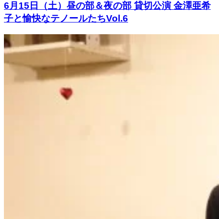
6月15日（土）昼の部＆夜の部 貸切公演 金澤亜希
子と愉快なテノールたちVol.6