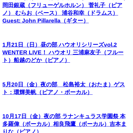
岡田銀蔵（フリューゲルホルン） 菅礼子（ピア
ノ） むらお（ベース） 浦谷和幸（ドラムス）
Guest: John Pillarella（ギター）
1月21日（日）昼の部 ハウオリシリーズvol.2
WENTER LIVE！ ハウオリ 三浦麻友子（フルー
ト）船越のどか（ピアノ）
5月20日（金）夜の部 松島裕太（おたま）ゲス
ト：環輝美帆（ピアノ・ボーカル）
10月17日（金）夜の部 ラナンキュラス学園祭 本
多羅偉（ボーカル）相良飛鷹（ボーカル）吉本ま
りな（ピアノ）