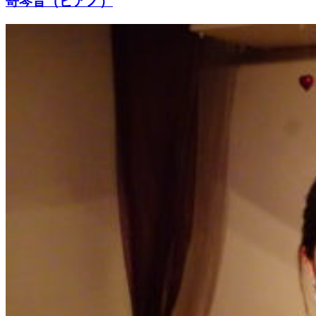
嵜琴音（ピアノ）