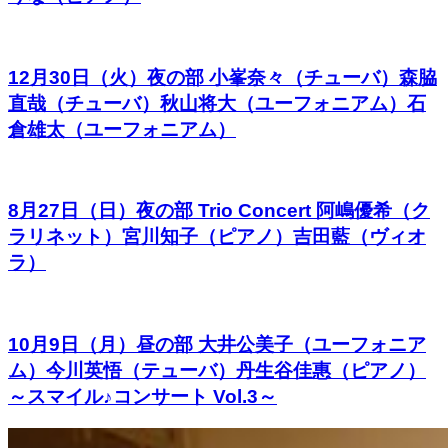
12月30日（火）夜の部 小峯奈々（チューバ）森脇
直哉（チューバ）秋山将大（ユーフォニアム）石
倉雄太（ユーフォニアム）
8月27日（日）夜の部 Trio Concert 阿嶋優希（ク
ラリネット）宮川知子（ピアノ）吉田藍（ヴィオ
ラ）
10月9日（月）昼の部 大井公美子（ユーフォニア
ム）今川英悟（テューバ）丹生谷佳惠（ピアノ）
～スマイル♪コンサート Vol.3～