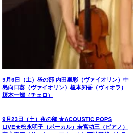
9月6日（土）昼の部 内田里彩（ヴァイオリン）中
島向日葵（ヴァイオリン）榎本知香（ヴィオラ）
榎本一輝（チェロ）
9月23日（土）夜の部 ★ACOUSTIC POPS
LIVE★松永明子（ボーカル）若宮功三（ピアノ）