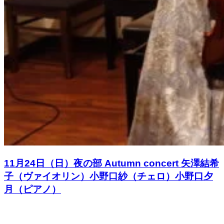
11月24日（日）夜の部 Autumn concert 矢澤結希
子（ヴァイオリン）小野口紗（チェロ）小野口夕
月（ピアノ）