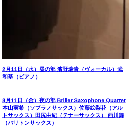
2月11日（水）昼の部 濱野瑞貴（ヴォーカル）武
和基（ピアノ）
8月11日（金）夜の部 Briller Saxophone Quartet
本山実希（ソプラノサックス）佐藤絵梨花（アル
トサックス）田尻由紀（テナーサックス） 西川舞
（バリトンサックス）