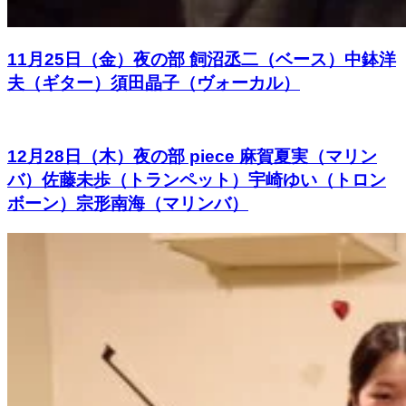
11月25日（金）夜の部 飼沼丞二（ベース）中鉢洋
夫（ギター）須田晶子（ヴォーカル）
12月28日（木）夜の部 piece 麻賀夏実（マリン
バ）佐藤未歩（トランペット）宇崎ゆい（トロン
ボーン）宗形南海（マリンバ）