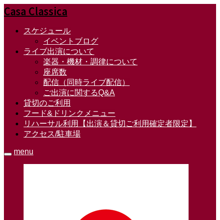
Casa Classica
スケジュール
イベントブログ
ライブ出演について
楽器・機材・調律について
座席数
配信（同時ライブ配信）
ご出演に関するQ&A
貸切のご利用
フード&ドリンクメニュー
リハーサル利用【出演＆貸切ご利用確定者限定】
アクセス/駐車場
menu