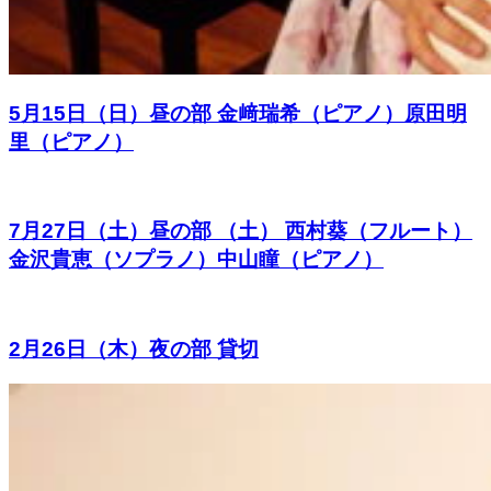
5月15日（日）昼の部 金﨑瑞希（ピアノ）原田明
里（ピアノ）
7月27日（土）昼の部 （土） 西村葵（フルート）
金沢貴恵（ソプラノ）中山瞳（ピアノ）
2月26日（木）夜の部 貸切