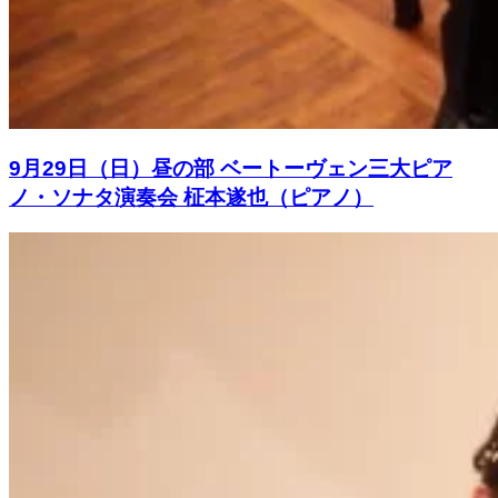
9月29日（日）昼の部 ベートーヴェン三大ピア
ノ・ソナタ演奏会 柾本遂也（ピアノ）