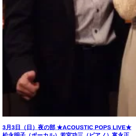
3月3日（日）夜の部 ★ACOUSTIC POPS LIVE★
松永明子（ボーカル）若宮功三（ピアノ）富永正