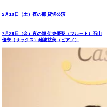
2月10日（土）夜の部 貸切公演
7月28日（金）夜の部 伊東優梨（フルート）石山
佳奈（サックス）難波益美（ピアノ）