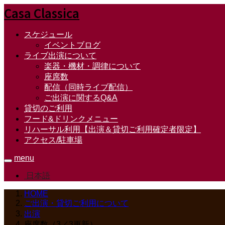
Casa Classica
スケジュール
イベントブログ
ライブ出演について
楽器・機材・調律について
座席数
配信（同時ライブ配信）
ご出演に関するQ&A
貸切のご利用
フード&ドリンクメニュー
リハーサル利用【出演＆貸切ご利用確定者限定】
アクセス/駐車場
menu
日本語
HOME
ご出演・貸切ご利用について
出演
座席数（3／3更新）