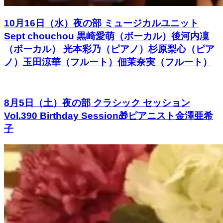
10月16日（水）夜の部 ミュージカルユニット
Sept chouchou 黒崎愛萌（ボーカル）後河内凜
（ボーカル） 光本彩乃（ピアノ）杉原梨心（ピア
ノ）玉田涼華（フルート）佃茉奈実（フルート）
8月5日（土）夜の部 クラシック セッション
Vol.390 Birthday Session🎁ピアニスト金澤亜希
子