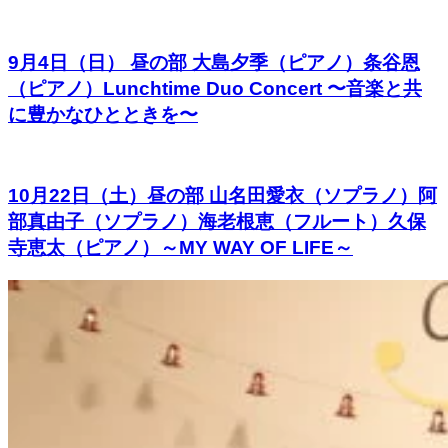
9月4日（日） 昼の部 大島夕季（ピアノ）条谷恩
（ピアノ）Lunchtime Duo Concert 〜音楽と共
に豊かなひとときを〜
10月22日（土）昼の部 山名田愛衣（ソプラノ）阿
部真由子（ソプラノ）海老根恵（フルート）久保
寺恵太（ピアノ）～MY WAY OF LIFE～