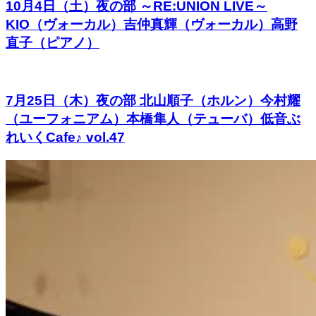
10月4日（土）夜の部 ～RE:UNION LIVE～
KIO（ヴォーカル）吉仲真輝（ヴォーカル）高野
直子（ピアノ）
7月25日（木）夜の部 北山順子（ホルン）今村耀
（ユーフォニアム）本橋隼人（テューバ）低音ぶ
れいくCafe♪ vol.47