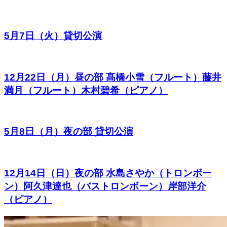
5月7日（火）貸切公演
12月22日（月）昼の部 髙橋小雪（フルート）藤井
満月（フルート）木村碧希（ピアノ）
5月8日（月）夜の部 貸切公演
12月14日（日）夜の部 水島さやか（トロンボー
ン）阿久津達也（バストロンボーン）岸部洋介
（ピアノ）