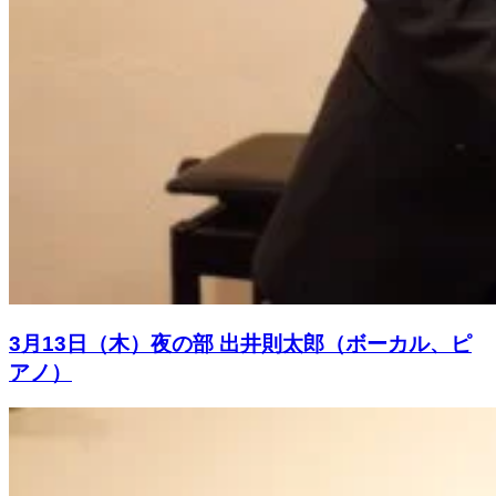
3月13日（木）夜の部 出井則太郎（ボーカル、ピ
アノ）