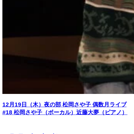
12月19日（木）夜の部 松岡さや⼦ 偶数⽉ライブ
#18 松岡さや子（ボーカル）近藤大夢（ピアノ）