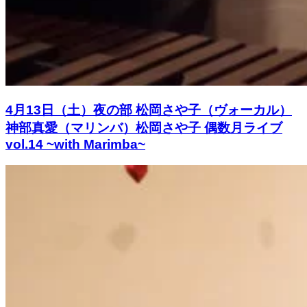
4月13日（土）夜の部 松岡さや子（ヴォーカル）
神部真愛（マリンバ）松岡さや子 偶数月ライブ
vol.14 ~with Marimba~