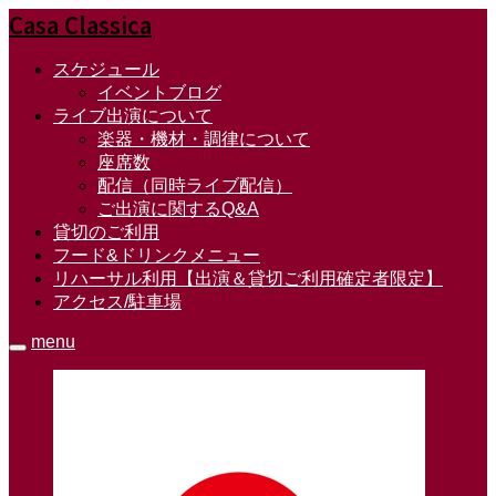
Casa Classica
スケジュール
イベントブログ
ライブ出演について
楽器・機材・調律について
座席数
配信（同時ライブ配信）
ご出演に関するQ&A
貸切のご利用
フード&ドリンクメニュー
リハーサル利用【出演＆貸切ご利用確定者限定】
アクセス/駐車場
menu