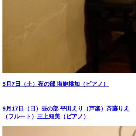
5月7日（土）夜の部 塩飽桃加（ピアノ）
9月17日（日）昼の部 平田えり（声楽）斉藤りえ
（フルート）三上知美（ピアノ）