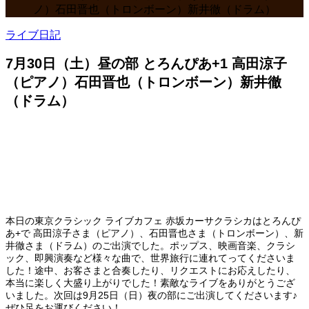
ノ）石田晋也（トロンボーン）新井徹（ドラム）
ライブ日記
7月30日（土）昼の部 とろんぴあ+1 高田涼子
（ピアノ）石田晋也（トロンボーン）新井徹
（ドラム）
本日の東京クラシック ライブカフェ 赤坂カーサクラシカはとろんぴ
あ+で 高田涼子さま（ピアノ）、石田晋也さま（トロンボーン）、新
井徹さま（ドラム）のご出演でした。ポップス、映画音楽、クラシ
ック、即興演奏など様々な曲で、世界旅行に連れてってくださいま
した！途中、お客さまと合奏したり、リクエストにお応えしたり、
本当に楽しく大盛り上がりでした！素敵なライブをありがとうござ
いました。次回は9月25日（日）夜の部にご出演してくださいます♪
ぜひ足をお運びください！