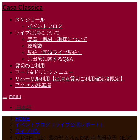
Casa Classica
スケジュール
イベントブログ
ライブ出演について
楽器・機材・調律について
座席数
配信（同時ライブ配信）
ご出演に関するQ&A
貸切のご利用
フード&ドリンクメニュー
リハーサル利用【出演＆貸切ご利用確定者限定】
アクセス/駐車場
menu
日本語
HOME
イベントブログ（ライブ公演レポート）
ライブ日記
7月30日（土）昼の部 とろんぴあ+1 高田涼子（ピア