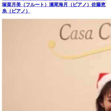
塚菜月美（フルート）瀬尾海月（ピアノ）佐藤恵
糸（ピアノ）