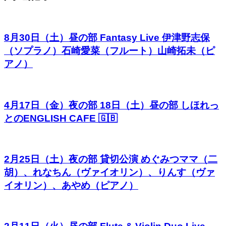
8月30日（土）昼の部 Fantasy Live 伊津野志保
（ソプラノ）石崎愛菜（フルート）山崎拓未（ピ
アノ）
4月17日（金）夜の部 18日（土）昼の部 しほれっ
とのENGLISH CAFE 🇬🇧
2月25日（土）夜の部 貸切公演 めぐみつママ（二
胡）、れなちん（ヴァイオリン）、りんす（ヴァ
イオリン）、あやめ（ピアノ）