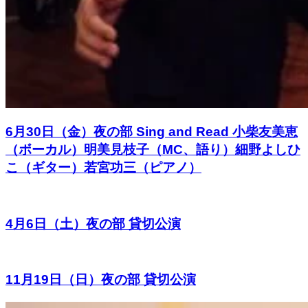
6月30日（金）夜の部 Sing and Read 小柴友美恵
（ボーカル）明美見枝子（MC、語り）細野よしひ
こ（ギター）若宮功三（ピアノ）
4月6日（土）夜の部 貸切公演
11月19日（日）夜の部 貸切公演