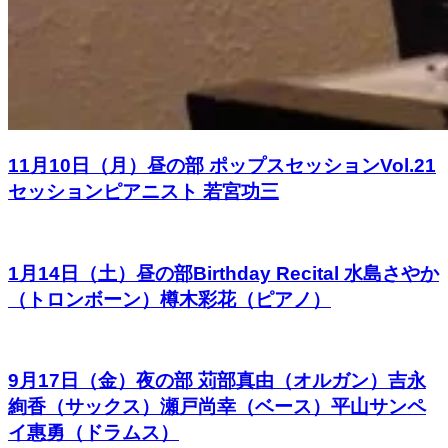
11月10日（月）昼の部 ポップスセッションVol.21
セッションピアニスト 若宮功三
1月14日（土）昼の部Birthday Recital 水島さやか
（トロンボーン）樽木彩花（ピアノ）
9月17日（金）夜の部 苅部真由（オルガン）吉永
絢香（サックス）瀬戸尚幸（ベース）平山サンペ
イ惠勇（ドラムス）