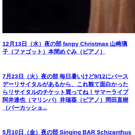
12月13日（水）夜の部 fanpy Christmas 山﨑璃
子（ファゴット）本間めぐみ（ピアノ）
7月23日（火）夜の部 毎日暑いけど9/12にバース
デーリサイタルがあるから、これ観て面白かった
らリサイタルのチケット買ってね！サマーライブ
阿井達也（マリンバ）井瑞葵（ピアノ）岡田直樹
（パーカッショ...
5月10日（金）夜の部 Singing BAR Schizanthus