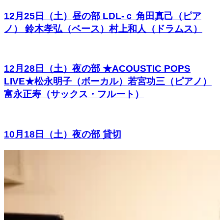
12月25日（土）昼の部 LDL-ｃ 角田真己（ピア
ノ） 鈴木孝弘（ベース）村上和人（ドラムス）
12月28日（土）夜の部 ★ACOUSTIC POPS
LIVE★松永明子（ボーカル）若宮功三（ピアノ）
富永正寿（サックス・フルート）
10月18日（土）夜の部 貸切