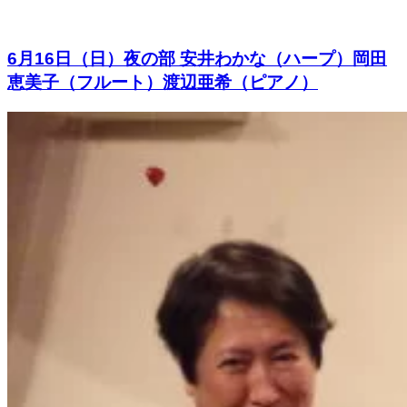
6月16日（日）夜の部 安井わかな（ハープ）岡田
恵美子（フルート）渡辺亜希（ピアノ）