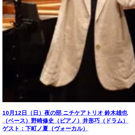
10月12日（日）夜の部 ニチケアトリオ 鈴木雄也
（ベース）野崎修史（ピアノ）井形巧（ドラム）
ゲスト：下町ノ夏（ヴォーカル）