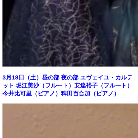
3月18日（土）昼の部 夜の部 エヴェイユ・カルテ
ット 堀江美沙（フルート）安達裕子（フルート）
今井比可里（ピアノ）稗田百合加（ピアノ）