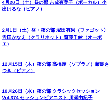
4月20日（土）昼の部 吉成有美子（ボーカル）小
出はるな（ピアノ）
2月1日（土）昼・夜の部 塚田有果（ファゴット）
𠮷田かなえ（クラリネット）齋藤千紘（オーボ
エ）
12月15日（木）夜の部 髙橋慶（ソプラノ）藤島さ
つき（ピアノ）
10月26日（水）夜の部 クラシックセッション
Vol.374 セッションピアニスト 川瀬由紀子