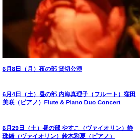
6月8日（月）夜の部 貸切公演
6月4日（土）昼の部 内海真理子（フルート）窪田
美咲（ピアノ）Flute & Piano Duo Concert
6月29日（土）昼の部 やすこ（ヴァイオリン）静
珠緒（ヴァイオリン）鈴木彩夏（ピアノ）