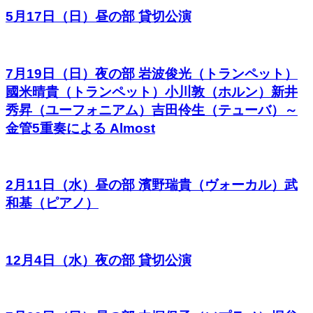
5月17日（日）昼の部 貸切公演
7月19日（日）夜の部 岩波俊光（トランペット）
國米晴貴（トランペット）小川敦（ホルン）新井
秀昇（ユーフォニアム）吉田伶生（テューバ）～
金管5重奏による Almost
2月11日（水）昼の部 濱野瑞貴（ヴォーカル）武
和基（ピアノ）
12月4日（水）夜の部 貸切公演