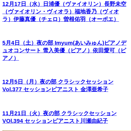
12月17日（水）日浦優（ヴァイオリン）長野未空
（ヴァイオリン・ヴィオラ）福地香乃（ヴィオ
ラ）伊藤真優（チェロ）曽根佑羽（オーボエ）
5月4日（土）夜の部 Imyum(あいみゅん)ピアノデ
ュオコンサート 雪入美優（ピアノ）依田愛可（ピ
アノ）
12月5日（月）夜の部 クラシックセッション
Vol.377 セッションピアニスト 金澤亜希子
11月21日（火）夜の部 クラシックセッション
VOl.394 セッションピアニスト川瀬由紀子