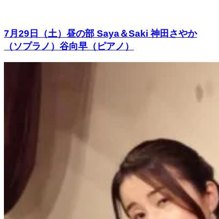
7月29日（土）昼の部 Saya＆Saki 神田さやか
（ソプラノ）谷向早（ピアノ）