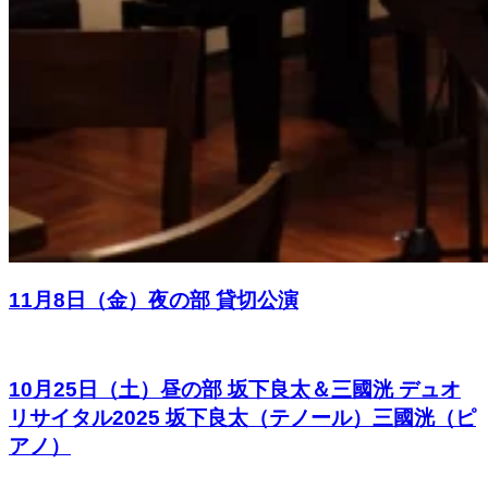
11月8日（金）夜の部 貸切公演
10月25日（土）昼の部 坂下良太＆三國洸 デュオ
リサイタル2025 坂下良太（テノール）三國洸（ピ
アノ）