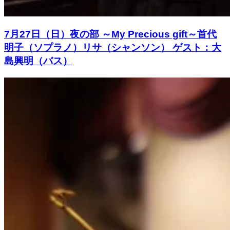
7月27日（日）夜の部 ～My Precious gift～首代
明子（ソプラノ）リサ（シャンソン） ゲスト：大
島興明（バス）