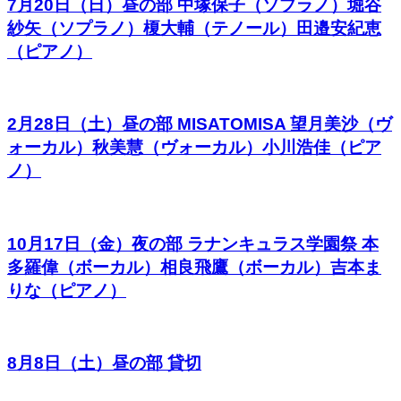
7月20日（日）昼の部 中塚保子（ソプラノ）堀谷
紗矢（ソプラノ）榎大輔（テノール）田邉安紀恵
（ピアノ）
2月28日（土）昼の部 MISATOMISA 望月美沙（ヴ
ォーカル）秋美慧（ヴォーカル）小川浩佳（ピア
ノ）
10月17日（金）夜の部 ラナンキュラス学園祭 本
多羅偉（ボーカル）相良飛鷹（ボーカル）吉本ま
りな（ピアノ）
8月8日（土）昼の部 貸切