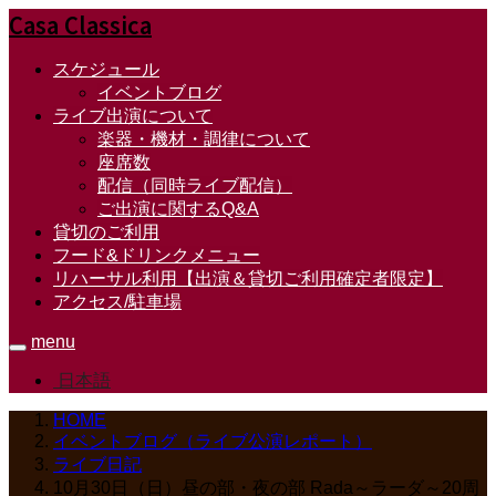
Casa Classica
スケジュール
イベントブログ
ライブ出演について
楽器・機材・調律について
座席数
配信（同時ライブ配信）
ご出演に関するQ&A
貸切のご利用
フード&ドリンクメニュー
リハーサル利用【出演＆貸切ご利用確定者限定】
アクセス/駐車場
menu
日本語
HOME
イベントブログ（ライブ公演レポート）
ライブ日記
10月30日（日）昼の部・夜の部 Rada～ラーダ～20周