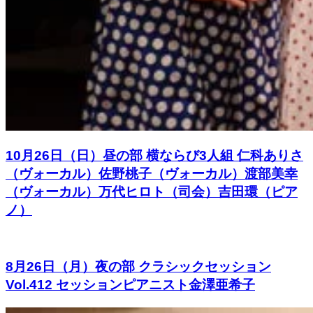
10月26日（日）昼の部 横ならび3人組 仁科ありさ
（ヴォーカル）佐野桃子（ヴォーカル）渡部美幸
（ヴォーカル）万代ヒロト（司会）吉田環（ピア
ノ）
8月26日（月）夜の部 クラシックセッション
Vol.412 セッションピアニスト金澤亜希子