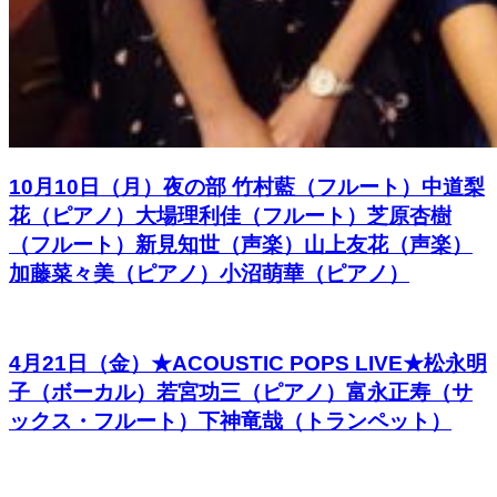
10月10日（月）夜の部 竹村藍（フルート）中道梨
花（ピアノ）大場理利佳（フルート）芝原杏樹
（フルート）新見知世（声楽）山上友花（声楽）
加藤菜々美（ピアノ）小沼萌華（ピアノ）
4月21日（金）★ACOUSTIC POPS LIVE★松永明
子（ボーカル）若宮功三（ピアノ）富永正寿（サ
ックス・フルート）下神竜哉（トランペット）