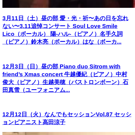
3月11日（土）昼の部 愛・光・祈〜あの日を忘れ
ない〜3.11追悼コンサート Soul Love Smile
Lico（ボーカル） 陽-ハル-（ピアノ）名手久詞
（ピアノ）鈴木亮（ボーカル）はな（ボーカ...
12月3日（日）昼の部 Piano duo Sitrom with
friend’s Xmas concert 牛越優紀（ピアノ）中村
俊大（ピアノ）生越美穂（バストロンボーン）石
田真雪（ユーフォニアム...
12月12日（火）なんでもセッションVol.87 セッシ
ョンピアニスト高田涼子