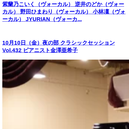
紫蘭乃こいく（ヴォーカル） 逆井のどか（ヴォー
カル） 野田ひまわり（ヴォーカル） 小林凜（ヴォ
ーカル） JYURIAN（ヴォーカ...
10月10日（金）夜の部 クラシックセッション
Vol.432 ピアニスト金澤亜希子