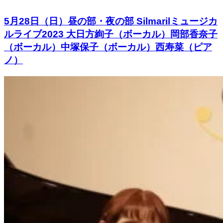
5月28日（日）昼の部・夜の部 Silmarilミュージカ
ルライブ2023 大日方絢子（ボーカル）岡部香奈子
（ボーカル）中塚保子（ボーカル）西寿菜（ピア
ノ）