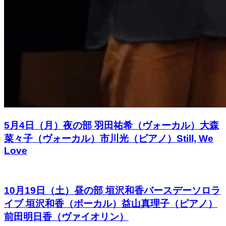
5月4日（月）夜の部 羽田祐希（ヴォーカル）大森
菜々子（ヴォーカル）市川光（ピアノ）Still, We
Love
10月19日（土）昼の部 垣沢和香バースデーソロラ
イブ 垣沢和香（ボーカル）益山真理子（ピアノ）
前田明日香（ヴァイオリン）