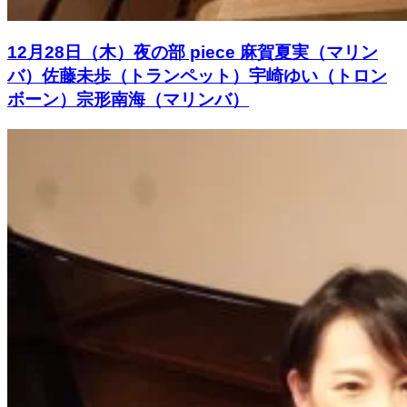
12月28日（木）夜の部 piece 麻賀夏実（マリン
バ）佐藤未歩（トランペット）宇崎ゆい（トロン
ボーン）宗形南海（マリンバ）