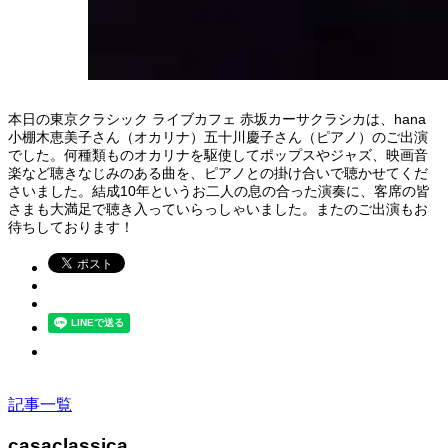
本日の東京クラシック ライブカフェ 赤坂カーサクラシカは、hana
小棚木恵美子さん（オカリナ）五十川慶子さん（ピアノ）のご出演
でした。何種類ものオカリナを駆使してポップスやジャズ、映画音
楽など聴きなじみのある曲を、ピアノとの掛け合いで聴かせてくだ
さいました。結成10年というお二人の息の合った演奏に、客席の皆
さまも大満足で聴き入っていらっしゃいました。またのご出演もお
待ちしております！
記事一覧
casaclassica