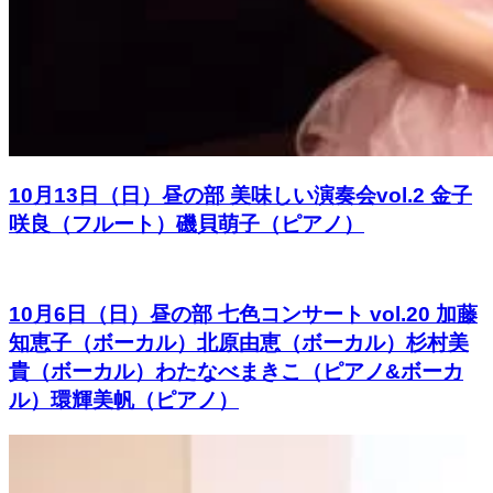
10月13日（日）昼の部 美味しい演奏会vol.2 金子
咲良（フルート）磯貝萌子（ピアノ）
10月6日（日）昼の部 七色コンサート vol.20 加藤
知恵子（ボーカル）北原由恵（ボーカル）杉村美
貴（ボーカル）わたなべまきこ（ピアノ&ボーカ
ル）環輝美帆（ピアノ）