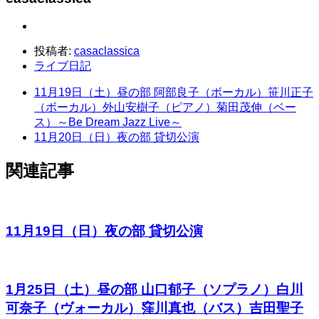
投稿者:
casaclassica
ライブ日記
11月19日（土）昼の部 阿部良子（ボーカル）笹川正子
（ボーカル）外山安樹子（ピアノ）菊田茂伸（ベー
ス）～Be Dream Jazz Live～
11月20日（日）夜の部 貸切公演
関連記事
11月19日（日）夜の部 貸切公演
1月25日（土）昼の部 山口郁子（ソプラノ）白川
可奈子（ヴォーカル）窪川真也（バス）吉田聖子