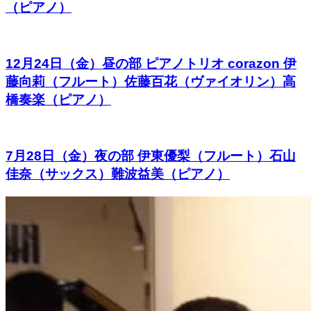
（ピアノ）
12月24日（金）昼の部 ピアノトリオ corazon 伊
藤向莉（フルート）佐藤百花（ヴァイオリン）高
橋奏楽（ピアノ）
7月28日（金）夜の部 伊東優梨（フルート）石山
佳奈（サックス）難波益美（ピアノ）