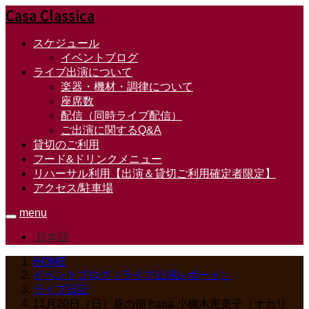
Casa Classica
スケジュール
イベントブログ
ライブ出演について
楽器・機材・調律について
座席数
配信（同時ライブ配信）
ご出演に関するQ&A
貸切のご利用
フード&ドリンクメニュー
リハーサル利用【出演＆貸切ご利用確定者限定】
アクセス/駐車場
menu
日本語
HOME
イベントブログ（ライブ公演レポート）
ライブ日記
11月20日（日）昼の部 hana 小棚木恵美子（オカリ