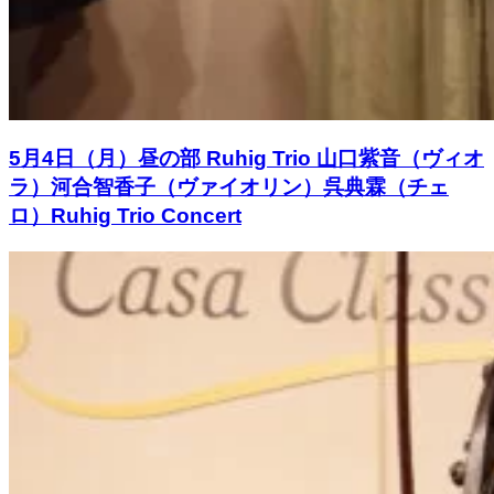
5月4日（月）昼の部 Ruhig Trio 山口紫音（ヴィオ
ラ）河合智香子（ヴァイオリン）呉典霖（チェ
ロ）Ruhig Trio Concert