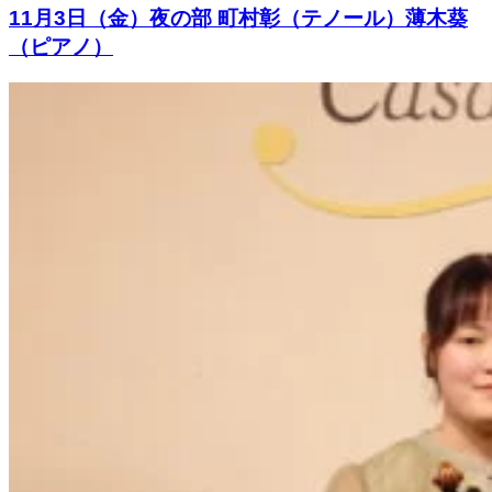
11月3日（金）夜の部 町村彰（テノール）薄木葵
（ピアノ）