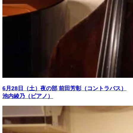
6月28日（土）夜の部 前田芳彰（コントラバス）
池内綾乃（ピアノ）