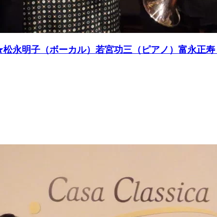
S LIVE★松永明子（ボーカル）若宮功三（ピアノ）富