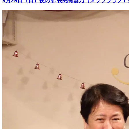
9月29日（日）夜の部 長島有葵乃（メゾソプラノ