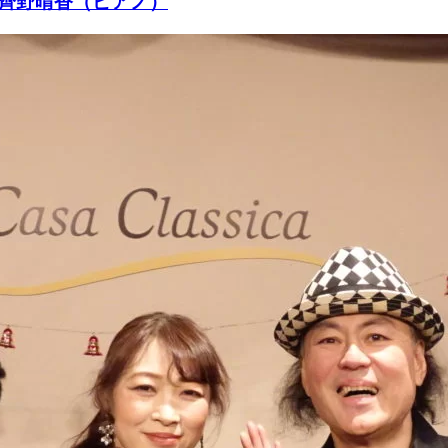
）齊野晴香（ピアノ）