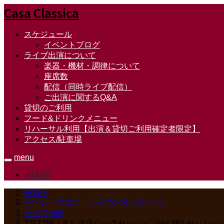
Casa Classica
スケジュール
イベントブログ
ライブ出演について
楽器・機材・調律について
座席数
配信（同時ライブ配信）
ご出演に関するQ&A
貸切のご利用
フード&ドリンクメニュー
リハーサル利用【出演＆貸切ご利用確定者限定】
アクセス/駐車場
menu
日本語
HOME
イベントブログ（ライブ公演レポート）
ライブ日記
2月22日（水）クラシックセッションVol.382 セッシ