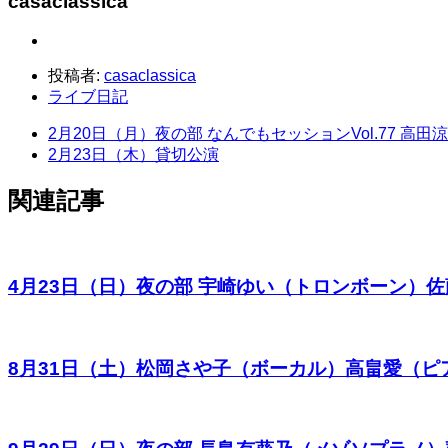
casaclassica
投稿者:
casaclassica
ライブ日記
2月20日（月）夜の部 なんでもセッションVol.77 
2月23日（木）貸切公演
関連記事
4月23日（日）夜の部 宇崎ゆい（トロンボーン）佐藤未
8月31日（土）松岡さや子（ボーカル）高畠愛（