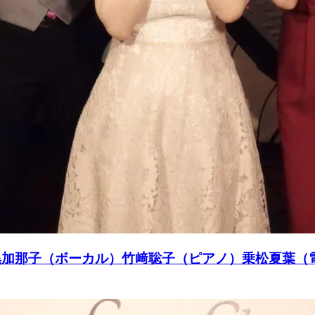
rt 2023 石黒加那子（ボーカル）竹﨑聡子（ピアノ）乗