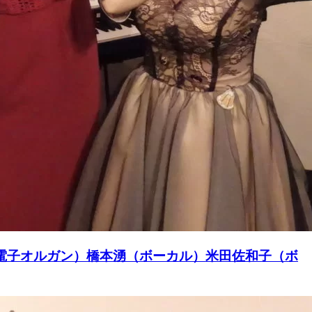
松夏葉（電子オルガン）橋本湧（ボーカル）米田佐和子（ボ