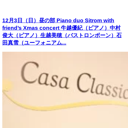
12月3日（日）昼の部 Piano duo Sitrom with
friend’s Xmas concert 牛越優紀（ピアノ）中村
俊大（ピアノ）生越美穂（バストロンボーン）石
田真雪（ユーフォニアム...