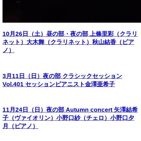
10月26日（土）昼の部・夜の部 上條里彩（クラリ
ネット）大木舞（クラリネット）秋山結香（ピア
ノ）
3月11日（日）夜の部 クラシックセッション
Vol.401 セッションピアニスト金澤亜希子
11月24日（日）夜の部 Autumn concert 矢澤結希
子（ヴァイオリン）小野口紗（チェロ）小野口夕
月（ピアノ）