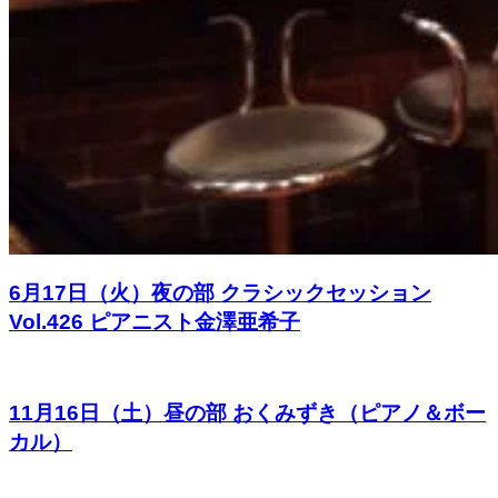
6月17日（火）夜の部 クラシックセッション
Vol.426 ピアニスト金澤亜希子
11月16日（土）昼の部 おくみずき（ピアノ＆ボー
カル）