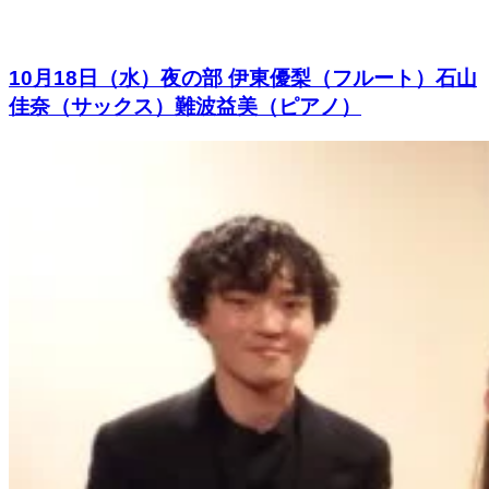
10月18日（水）夜の部 伊東優梨（フルート）石山
佳奈（サックス）難波益美（ピアノ）