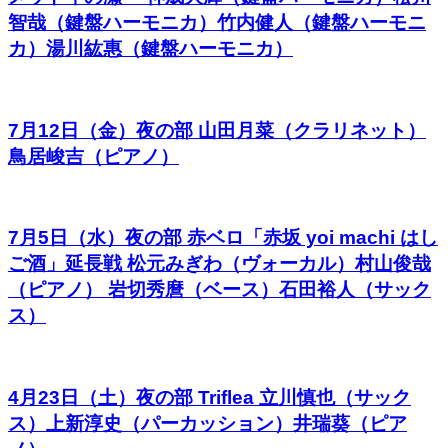
智哉（鍵盤ハーモニカ）竹内健人（鍵盤ハーモニ
カ）湯川紘惠（鍵盤ハーモニカ）
7月12日（金）夜の部 山田月菜（クラリネット）
鳥居峻吉（ピアノ）
7月5日（水）夜の部 赤ベロ「赤坂 yoi machi はし
ご酒」延長戦 松元みぎわ（ヴォーカル）村山俊哉
（ピアノ） 岩切秀麿（ベース）石田裕人（サック
ス）
4月23日（土）夜の部 Triflea 立川慎也（サック
ス）上新淳史（パーカッション）井瑞葵（ピア