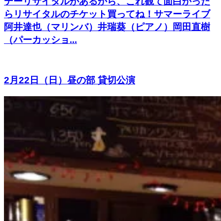
デーリサイタルがあるから、これ観て面白かった
らリサイタルのチケット買ってね！サマーライブ
阿井達也（マリンバ）井瑞葵（ピアノ）岡田直樹
（パーカッショ...
2月22日（日）昼の部 貸切公演