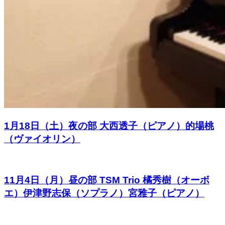
1月18日（土）夜の部 大西透子（ピアノ）的場桃
（ヴァイオリン）
11月4日（月）昼の部 TSM Trio 橘秀樹（オーボ
エ）伊津野志保（ソプラノ）宮雅子（ピアノ）