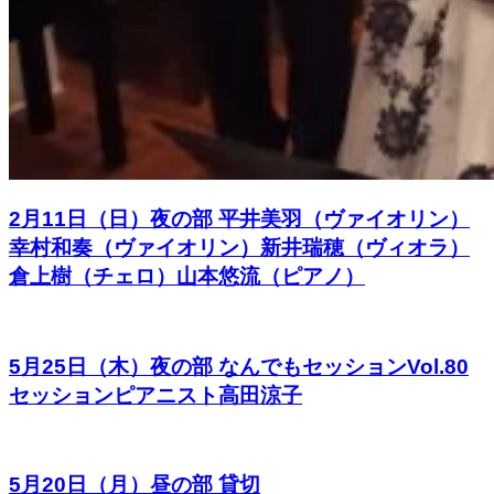
2月11日（日）夜の部 平井美羽（ヴァイオリン）
幸村和奏（ヴァイオリン）新井瑞穂（ヴィオラ）
倉上樹（チェロ）山本悠流（ピアノ）
5月25日（木）夜の部 なんでもセッションVol.80
セッションピアニスト高田涼子
5月20日（月）昼の部 貸切