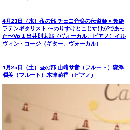
4月23日（水）夜の部 チェコ音楽の伝道師 × 超絶
ラテンギタリスト 〜のりすけとこじすけがであっ
た〜Vo.1 出井則太郎（ヴォーカル、ピアノ）イル
ヴィン・コージ（ギター、ヴォーカル）
4月25日（土）昼の部 山﨑琴音（フルート）森澤
潤美（フルート）木津萌香（ピアノ）