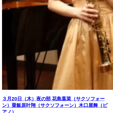
３月20日（木）夜の部 花島葉菜（サクソフォー
ン）粟飯原叶翔（サクソフォーン）木口屋舞（ピ
アノ）