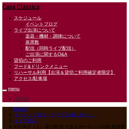
Casa Classica
スケジュール
イベントブログ
ライブ出演について
楽器・機材・調律について
座席数
配信（同時ライブ配信）
ご出演に関するQ&A
貸切のご利用
フード&ドリンクメニュー
リハーサル利用【出演＆貸切ご利用確定者限定】
アクセス/駐車場
menu
日本語
HOME
イベントブログ（ライブ公演レポート）
ライブ日記
6月24日（土）昼の部 歌で巡るヨーロッパの旅 植田芽