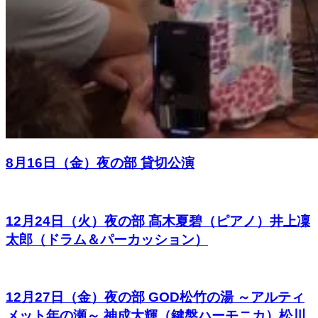
8月16日（金）夜の部 貸切公演
12月24日（火）夜の部 髙木夏碧（ピアノ）井上凜
太郎（ドラム＆パーカッション）
12月27日（金）夜の部 GOD松竹の湯 ～アルティ
メット年の瀬～ 神成大輝（鍵盤ハーモニカ）松川