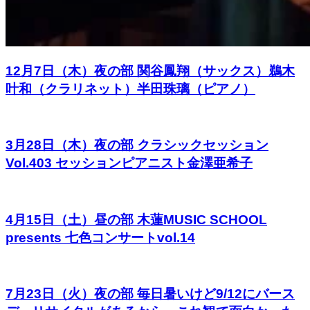
12月7日（木）夜の部 関谷鳳翔（サックス）鵜木
叶和（クラリネット）半田珠璃（ピアノ）
3月28日（木）夜の部 クラシックセッション
Vol.403 セッションピアニスト金澤亜希子
4月15日（土）昼の部 木蓮MUSIC SCHOOL
presents 七色コンサートvol.14
7月23日（火）夜の部 毎日暑いけど9/12にバース