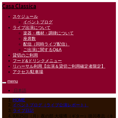
Casa Classica
スケジュール
イベントブログ
ライブ出演について
楽器・機材・調律について
座席数
配信（同時ライブ配信）
ご出演に関するQ&A
貸切のご利用
フード&ドリンクメニュー
リハーサル利用【出演＆貸切ご利用確定者限定】
アクセス/駐車場
menu
日本語
HOME
イベントブログ（ライブ公演レポート）
ライブ日記
9月25日（月）夜の部 大場博（ギター）掛川孝志（キ