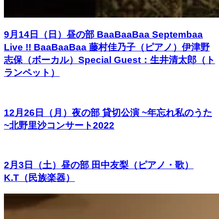
9月14日（日）昼の部 BaaBaaBaa Septembaa
Live !! BaaBaaBaa 藤村佳乃子（ピアノ）伊津野
志保（ボーカル）Special Guest：生井清太郎（ト
ランペット）
12月26日（月）夜の部 貸切公演 ~年忘れ私のうた
~北野里沙コンサート2022
2月3日（土）昼の部 田中友梨（ピアノ・歌）
K.T（民族楽器）