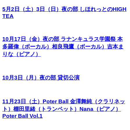
5月2日（土）3日（日）夜の部 しほれっとのHIGH
TEA
10月17日（金）夜の部 ラナンキュラス学園祭 本
多羅偉（ボーカル）相良飛鷹（ボーカル）吉本ま
りな（ピアノ）
10月3日（月）夜の部 貸切公演
11月23日（土）Poter Ball 金澤舞純（クラリネッ
ト）棚田里緒（トランペット）Nana（ピアノ）
Poter Ball Vol.1