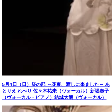
5月4日（日）昼の部 ～花束、渡しに来ました～ あ
とりえ れべり 佐々木祐未（ヴォーカル）新堀奏子
（ヴォーカル・ピアノ）結城太朗（ヴォーカル）