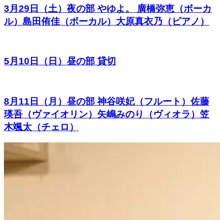
3月29日（土）夜の部 やゆよ。 廣橋弥恵（ボーカ
ル）島田侑佳（ボーカル）大原真衣乃（ピアノ）
5月10日（日）昼の部 貸切
8月11日（月）昼の部 神谷咲妃（フルート）佐藤
瑛吾（ヴァイオリン）矢嶋みのり（ヴィオラ）笠
木颯太（チェロ）