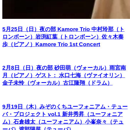
5月25日（日）夜の部 Kamore Trio 中村玲那（ト
ロンボーン）岩渕紅葉（トロンボーン）佐々木奏
歩（ピアノ）Kamore Trio 1st Concert
2月8日（日）夜の部 砂田萌（ヴォーカル）雨宮南
月（ピアノ）ゲスト： 水口七海（ヴァイオリン）
金子未怜（ヴォーカル）古江隆翔（ドラム）
9月19日（木）みぞのくちユーフォニアム・テュー
バ・プロジェクト vol.1 新井秀昇（ユーフォニア
ム）石倉雄太（ユーフォニアム）小峯奈々（テュ
ーバ）渡部陽菜（テューバ）