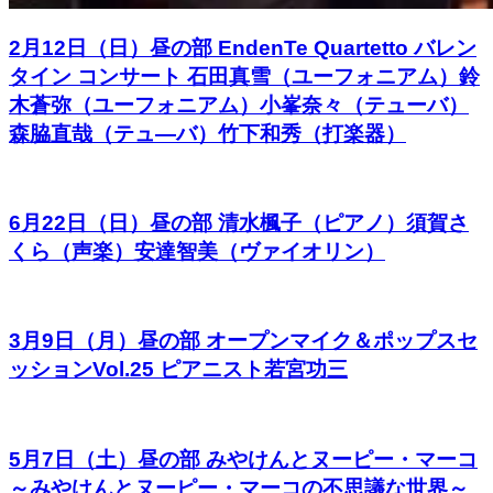
2月12日（日）昼の部 EndenTe Quartetto バレン
タイン コンサート 石田真雪（ユーフォニアム）鈴
木蒼弥（ユーフォニアム）小峯奈々（テューバ）
森脇直哉（テュ―バ）竹下和秀（打楽器）
6月22日（日）昼の部 清水楓子（ピアノ）須賀さ
くら（声楽）安達智美（ヴァイオリン）
3月9日（月）昼の部 オープンマイク＆ポップスセ
ッションVol.25 ピアニスト若宮功三
5月7日（土）昼の部 みやけんとヌーピー・マーコ
～みやけんとヌーピー・マーコの不思議な世界～