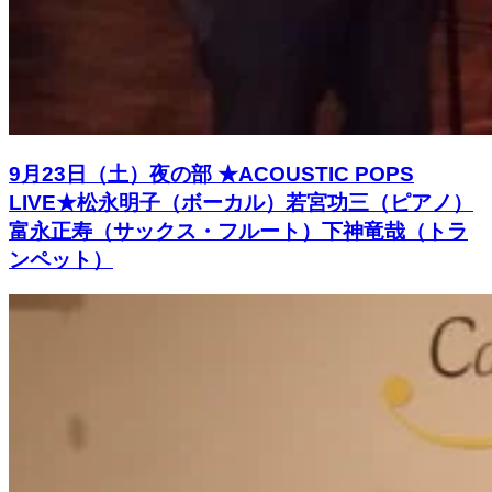
9月23日（土）夜の部 ★ACOUSTIC POPS
LIVE★松永明子（ボーカル）若宮功三（ピアノ）
富永正寿（サックス・フルート）下神竜哉（トラ
ンペット）