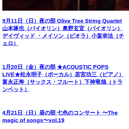
9月11日（日）夜の部 Olive Tree String Quartet
山本琢也（バイオリン）奥野玄宜（バイオリン）
デイヴィッド ・メイソン（ビオラ）小畠幸法（チ
ェロ）
1月20日（金）夜の部 ★ACOUSTIC POPS
LIVE★松永明子（ボーカル）若宮功三（ピアノ）
富永正寿（サックス・フルート）下神竜哉（トラ
ンペット）
4月21日（日）昼の部 七色のコンサート 〜The
magic of songs〜vol.19