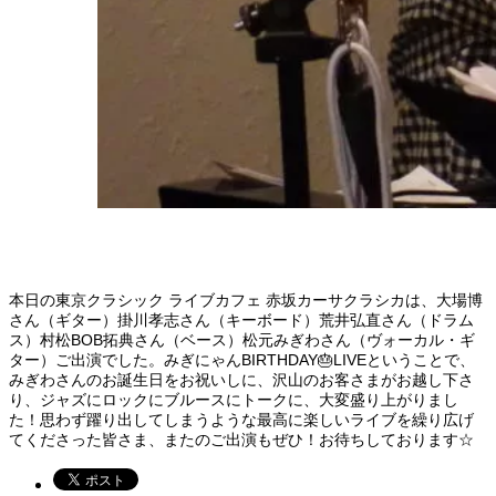
本日の東京クラシック ライブカフェ 赤坂カーサクラシカは、大場博
さん（ギター）掛川孝志さん（キーボード）荒井弘直さん（ドラム
ス）村松BOB拓典さん（ベース）松元みぎわさん（ヴォーカル・ギ
ター）ご出演でした。みぎにゃんBIRTHDAY🎂LIVEということで、
みぎわさんのお誕生日をお祝いしに、沢山のお客さまがお越し下さ
り、ジャズにロックにブルースにトークに、大変盛り上がりまし
た！思わず躍り出してしまうような最高に楽しいライブを繰り広げ
てくださった皆さま、またのご出演もぜひ！お待ちしております☆