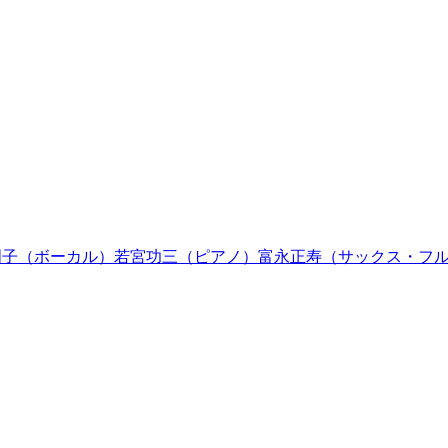
VE★松永明子（ボーカル）若宮功三（ピアノ）富永正寿（サックス