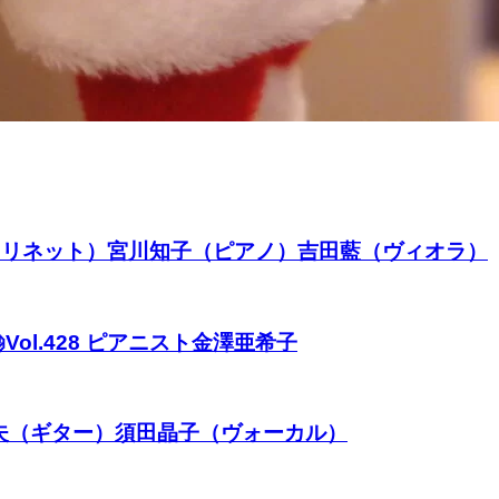
優希（クラリネット）宮川知子（ピアノ）吉田藍（ヴィオラ）
ol.428 ピアニスト金澤亜希子
洋夫（ギター）須田晶子（ヴォーカル）