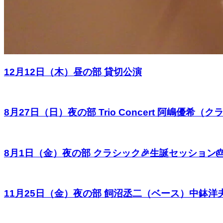
12月12日（木）昼の部 貸切公演
8月27日（日）夜の部 Trio Concert 阿嶋
8月1日（金）夜の部 クラシック🎉生誕セッション🎂V
11月25日（金）夜の部 飼沼丞二（ベース）中鉢