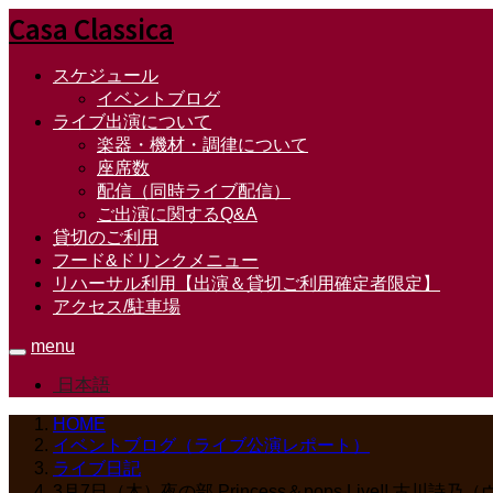
Casa Classica
スケジュール
イベントブログ
ライブ出演について
楽器・機材・調律について
座席数
配信（同時ライブ配信）
ご出演に関するQ&A
貸切のご利用
フード&ドリンクメニュー
リハーサル利用【出演＆貸切ご利用確定者限定】
アクセス/駐車場
menu
日本語
HOME
イベントブログ（ライブ公演レポート）
ライブ日記
3月7日（木）夜の部 Princess＆pops Live!