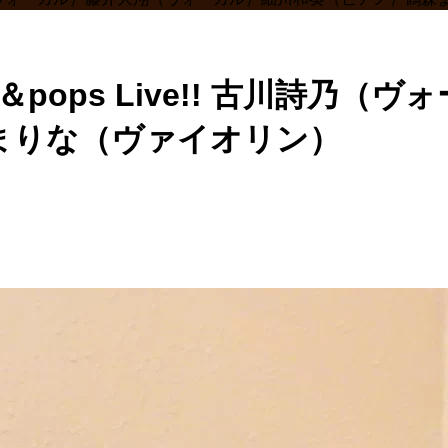
ss＆pops Live!! 古川詩
まりな（ヴァイオリン）