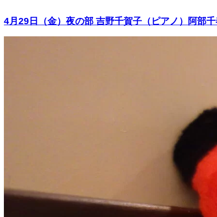
4月29日（金）夜の部 吉野千賀子（ピアノ）阿部