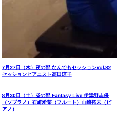
7月27日（木）夜の部 なんでもセッションVol.82
セッションピアニスト高田涼子
8月30日（土）昼の部 Fantasy Live 伊津野志保
（ソプラノ）石崎愛菜（フルート）山崎拓未（ピ
アノ）