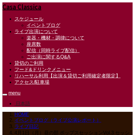
Casa Classica
スケジュール
イベントブログ
ライブ出演について
楽器・機材・調律について
座席数
配信（同時ライブ配信）
ご出演に関するQ&A
貸切のご利用
フード&ドリンクメニュー
リハーサル利用【出演＆貸切ご利用確定者限定】
アクセス/駐車場
menu
日本語
HOME
イベントブログ（ライブ公演レポート）
ライブ日記
4月1日（月）昼の部 ポップスセッションVol.3 セッシ