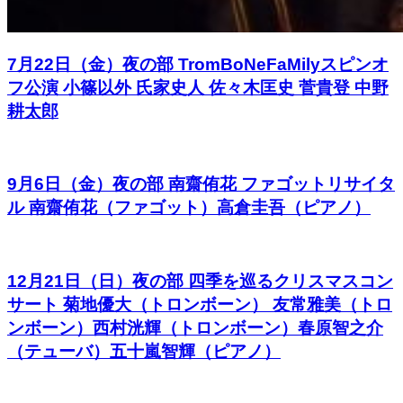
7月22日（金）夜の部 TromBoNeFaMilyスピンオ
フ公演 小篠以外 氏家史人 佐々木匡史 菅貴登 中野
耕太郎
9月6日（金）夜の部 南齋侑花 ファゴットリサイタ
ル 南齋侑花（ファゴット）高倉圭吾（ピアノ）
12月21日（日）夜の部 四季を巡るクリスマスコン
サート 菊地優大（トロンボーン） 友常雅美（トロ
ンボーン）西村洸輝（トロンボーン）春原智之介
（テューバ）五十嵐智輝（ピアノ）