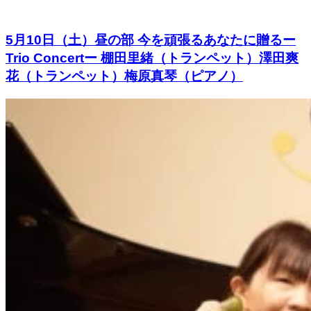
5月10日（土）昼の部 今を頑張るあなたに贈るー
Trio Concertー 棚田里緒（トランペット）澤田爽
花（トランペット）梅原真琴（ピアノ）