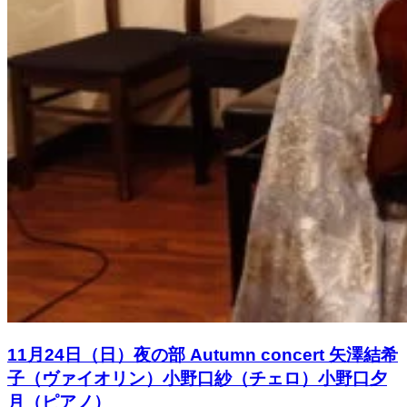
11月24日（日）夜の部 Autumn concert 矢澤結希
子（ヴァイオリン）小野口紗（チェロ）小野口夕
月（ピアノ）