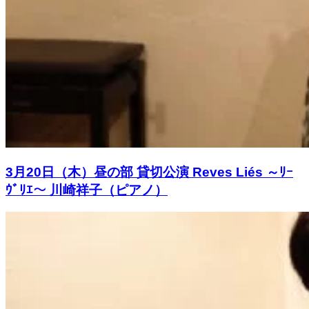
3月20日（木）昼の部 貸切公演 Reves Liés ～ﾘｰ
ｳﾞﾘｴ～ 川崎祥子（ピアノ）