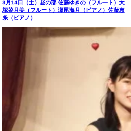
3月14日（土）昼の部 佐藤ゆきの（フルート）大
塚菜月美（フルート）瀬尾海月（ピアノ）佐藤恵
糸（ピアノ）