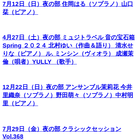
7月12日（日）夜の部 住岡はる（ソプラノ）山口
栞（ピアノ）
4月27日（土）夜の部 ミュジトラベル 音の宝石箱
Spring ２０２４ 北村ゆい（作曲＆語り） 清水せ
りな（ピアノ） ル. ミンシン（ヴィオラ） 成瀬茉
倫（唄者）YULLY （歌手）
12月22日（日）夜の部 アンサンブル茉莉花 今井
里織奈（ソプラノ）野田萌々（ソプラノ）中村明
里（ピアノ）
7月29日（金）夜の部 クラシックセッション
Vol.368