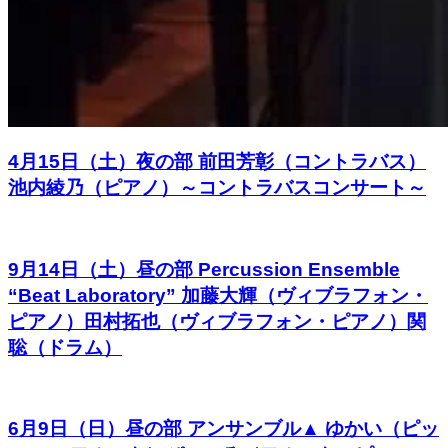
4月15日（土）夜の部 前田芳彰（コントラバス）
池内綾乃（ピアノ）～コントラバスコンサート～
9月14日（土）昼の部 Percussion Ensemble
“Beat Laboratory” 加藤大輝（ヴィブラフォン・
ピアノ）田村拓也（ヴィブラフォン・ピアノ）関
聡（ドラム）
6月9日（日）昼の部 アンサンブル▲ ゆかい（ピッ