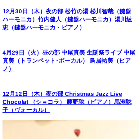
12月30日（木）夜の部 松竹の湯 松川智哉（鍵盤
ハーモニカ）竹内健人（鍵盤ハーモニカ）湯川紘
恵（鍵盤ハーモニカ・ピアノ）
4月29日（火）昼の部 中尾真美 生誕祭ライブ 中尾
真美（トランペット･ボーカル） 鳥居祐美（ピア
ノ）
12月12日（木）夜の部 Christmas Jazz Live
Chocolat （ショコラ） 藤野聡（ピアノ）馬淵聡
子（ヴォーカル）