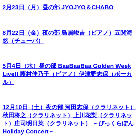
2月23日（月）昼の部 JYOJYO＆CHABO
8月22日（金）夜の部 鳥居峻吉（ピアノ）五関海
悠（チューバ）
5月4日（水）昼の部 BaaBaaBaa Golden Week
Live!! 藤村佳乃子（ピアノ）伊津野志保（ボーカ
ル）
12月10日（土）夜の部 河田志保（クラリネット）
秋田将之（クラリネット）上川花梨（クラリネッ
ト）庄司明日菜（クラリネット） ～びっくらぽん
Holiday Concert～