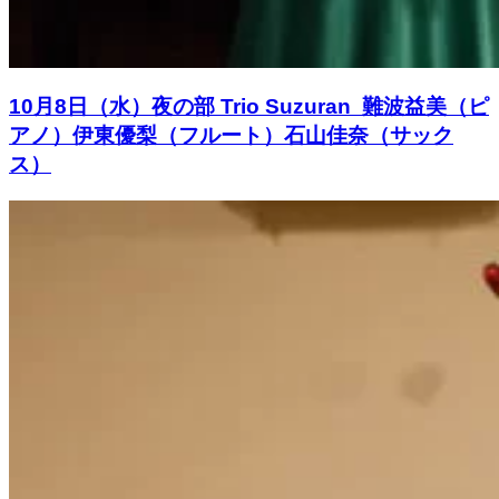
10月8日（水）夜の部 Trio Suzuran 難波益美（ピ
アノ）伊東優梨（フルート）石山佳奈（サック
ス）