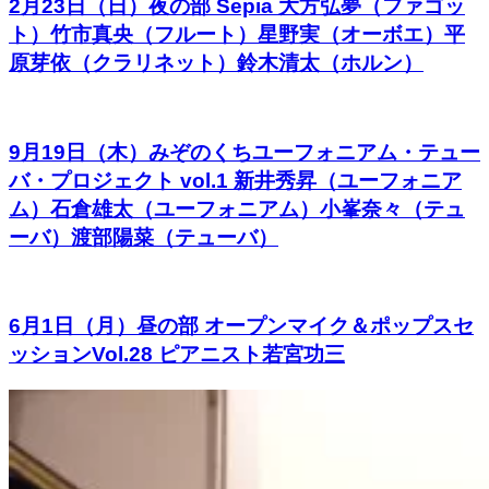
2月23日（日）夜の部 Sepia 大方弘夢（ファゴッ
ト）竹市真央（フルート）星野実（オーボエ）平
原芽依（クラリネット）鈴木清太（ホルン）
9月19日（木）みぞのくちユーフォニアム・テュー
バ・プロジェクト vol.1 新井秀昇（ユーフォニア
ム）石倉雄太（ユーフォニアム）小峯奈々（テュ
ーバ）渡部陽菜（テューバ）
6月1日（月）昼の部 オープンマイク＆ポップスセ
ッションVol.28 ピアニスト若宮功三