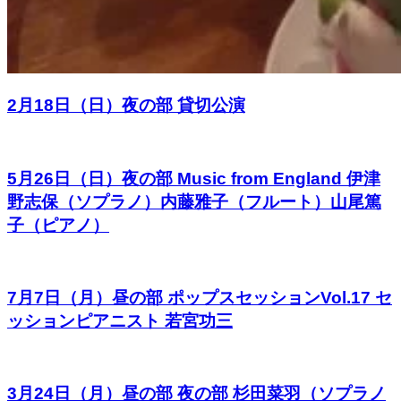
2月18日（日）夜の部 貸切公演
5月26日（日）夜の部 Music from England 伊津
野志保（ソプラノ）内藤雅子（フルート）山尾篤
子（ピアノ）
7月7日（月）昼の部 ポップスセッションVol.17 セ
ッションピアニスト 若宮功三
3月24日（月）昼の部 夜の部 杉田菜羽（ソプラノ