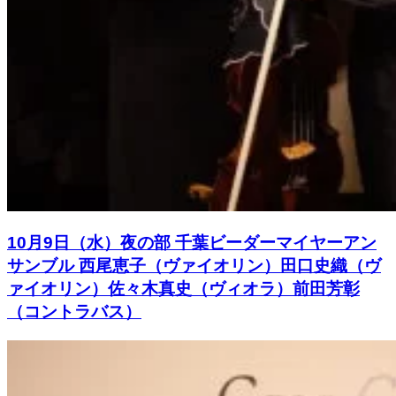
10月9日（水）夜の部 千葉ビーダーマイヤーアン
サンブル 西尾恵子（ヴァイオリン）田口史織（ヴ
ァイオリン）佐々木真史（ヴィオラ）前田芳彰
（コントラバス）