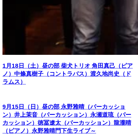
1月18日（土）昼の部 柴犬トリオ 角田真己（ピア
ノ）中條真樹子（コントラバス）渡久地尚史（ド
ラムス）
9月15日（日）昼の部 永野雅晴（パーカッショ
ン）井上茉音（パーカッション）永瀬道琉（パー
カッション）徳冨遼太（パーカッション）龍瀧晴
（ピアノ）永野雅晴門下生ライブ～