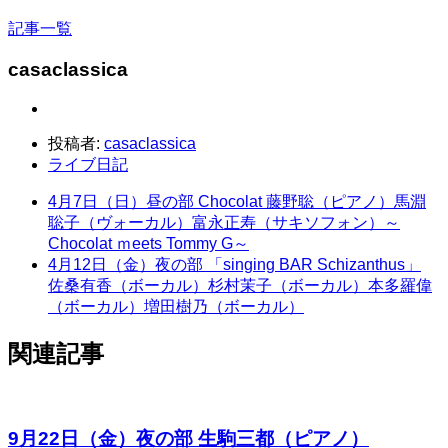
記事一覧
casaclassica
投稿者:
casaclassica
ライブ日記
4月7日（日）昼の部 Chocolat 藤野聡（ピアノ）馬淵
聡子（ヴォーカル）富永正寿（サキソフォン）～
Chocolat ｍeets Tommy G～
4月12日（金）夜の部 「singing BAR Schizanthus」
佐桑有香（ボーカル）杉村茉子（ボーカル）本多羅偉
（ボーカル）増田樹乃（ボーカル）
関連記事
9月22日（金）夜の部 生駒三都（ピアノ）