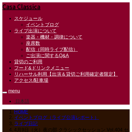
Casa Classica
スケジュール
イベントブログ
ライブ出演について
楽器・機材・調律について
座席数
配信（同時ライブ配信）
ご出演に関するQ&A
貸切のご利用
フード&ドリンクメニュー
リハーサル利用【出演＆貸切ご利用確定者限定】
アクセス/駐車場
menu
日本語
HOME
イベントブログ（ライブ公演レポート）
ライブ日記
4月9日（火）夜の部 クラシックセッション Vol.404 セ