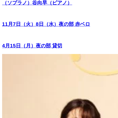
（ソプラノ）谷向早（ピアノ）
11月7日（火）8日（水）夜の部 赤ベロ
4月15日（月）夜の部 貸切