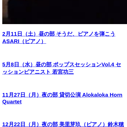
2月11日（土）昼の部 そうだ、ピアノを弾こう
ASARI（ピアノ）
5月8日（水）昼の部 ポップスセッションVol.4 セ
ッションピアニスト 若宮功三
11月27日（月）夜の部 貸切公演 Alokaloka Horn
Quartet
12月22日（月）夜の部 美里芽玖（ピアノ）鈴木穂