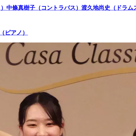
アノ）中條真樹子（コントラバス）渡久地尚史（ドラム
実（ピアノ）