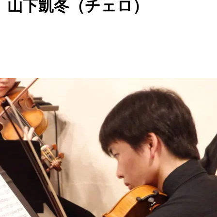
）山下凱冬（チェロ）