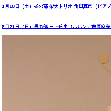
1月18日（土）昼の部 柴犬トリオ 角田真己（ピ
8月21日（日）昼の部 三上玲央（ホルン）吉原麻