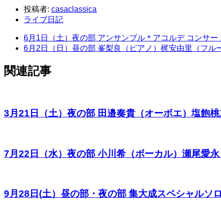
投稿者:
casaclassica
ライブ日記
6月1日（土）夜の部 アンサンブル＊アコルデ コンサー
6月2日（日）昼の部 峯梨良（ピアノ）梶安由里（フル
関連記事
3月21日（土）夜の部 田邉奏貴（オーボエ）塩飽
7月22日（水）夜の部 小川希（ボーカル）瀬尾愛永（ピアノ）小
9月28日(土）昼の部・夜の部 集大成スペシャルソ