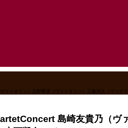
t 島崎友貴乃（ヴァイオリン）立野華凛（ヴァイオリン）工藤洸大（ヴ
QuartetConcert 島崎友