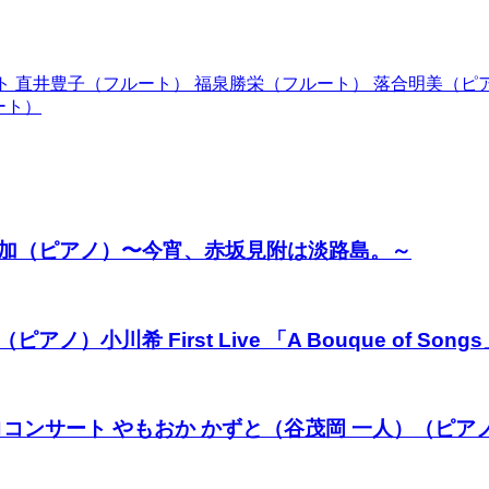
ト 直井豊子（フルート） 福泉勝栄（フルート） 落合明美（ピ
ート）
桃加（ピアノ）〜今宵、赤坂見附は淡路島。～
川希 First Live 「A Bouque of Songs
ロコンサート やもおか かずと（谷茂岡 一人）（ピア