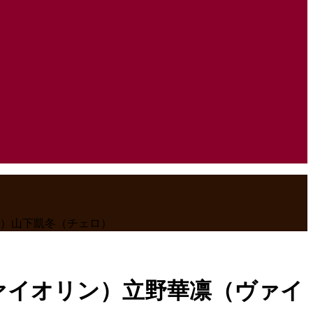
ィオラ）山下凱冬（チェロ）
貴乃（ヴァイオリン）立野華凛（ヴァイ