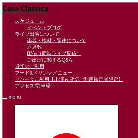
Casa Classica
スケジュール
イベントブログ
ライブ出演について
楽器・機材・調律について
座席数
配信（同時ライブ配信）
ご出演に関するQ&A
貸切のご利用
フード&ドリンクメニュー
リハーサル利用【出演＆貸切ご利用確定者限定】
アクセス/駐車場
menu