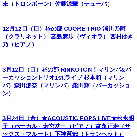
未（トロンボーン）佐藤涼華（テューバ）
12月12日（日）昼の部 CUORE TRIO 浦川乃阿
（クラリネット） 宮島麻步（ヴィオラ） 西村ゆき
乃（ピアノ）
3月12日（日）昼の部 RINKOTON！マリンバ&パ
ーカッショントリオ1st.ライブ 杉本和（マリン
バ）森田瀬奈（マリンバ）柴田輝（パーカッショ
ン）
3月24日（金）★ACOUSTIC POPS LIVE★松永明
子（ボーカル）若宮功三（ピアノ）富永正寿（サ
ックス・フルート）下神竜哉（トランペット）