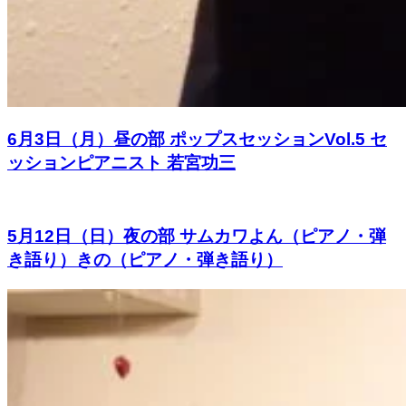
6月3日（月）昼の部 ポップスセッションVol.5 セ
ッションピアニスト 若宮功三
5月12日（日）夜の部 サムカワよん（ピアノ・弾
き語り）きの（ピアノ・弾き語り）