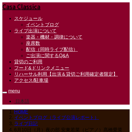
Casa Classica
スケジュール
イベントブログ
ライブ出演について
楽器・機材・調律について
座席数
配信（同時ライブ配信）
ご出演に関するQ&A
貸切のご利用
フード&ドリンクメニュー
リハーサル利用【出演＆貸切ご利用確定者限定】
アクセス/駐車場
menu
日本語
HOME
イベントブログ（ライブ公演レポート）
ライブ日記
6月10日（月）夜の部 安東若菜（ピアノ）髙橋愛菜