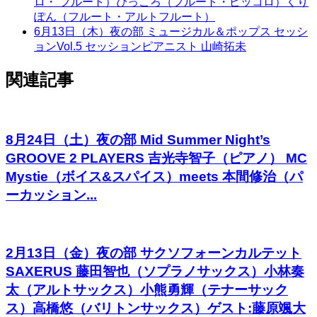
ロ・ フルート）ぴっころ（フルート・ピッコロ）くり
ぽん（フルート・アルトフルート）
6月13日（木）夜の部 ミュージカル＆ポップス セッシ
ョンVol.5 セッションピアニスト 山崎拓未
関連記事
8月24日（土）夜の部 Mid Summer Night’s
GROOVE 2 PLAYERS 吉光寺智子（ピアノ） MC
Mystie（ボイス&スパイス）meets 本間修治（パ
ーカッション...
2月13日（金）夜の部 サクソフォーンカルテット
SAXERUS 藤田智也（ソプラノサックス）小林奏
太（アルトサックス）小熊勇輝（テナーサック
ス）高橋悠（バリトンサックス）ゲスト:藤原颯大