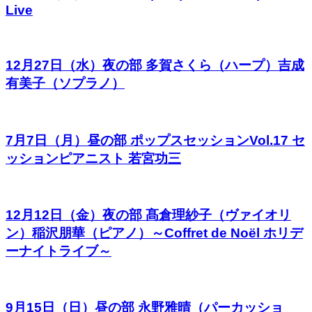
Live
12月27日（水）夜の部 多賀さくら（ハープ）吉成
有美子（ソプラノ）
7月7日（月）昼の部 ポップスセッションVol.17 セ
ッションピアニスト 若宮功三
12月12日（金）夜の部 髙倉理紗子（ヴァイオリ
ン）稲沢朋華（ピアノ）～Coffret de Noël ホリデ
ーナイトライブ～
9月15日（日）昼の部 永野雅晴（パーカッショ