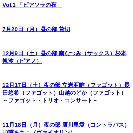
Vol.1 「ピアソラの夜」
7月20日（月）昼の部 貸切
12月9日（土）昼の部 南なつみ（サックス）杉本
帆波（ピアノ）
12月17日（土）夜の部 立岩亜唯（ファゴット）長
田悠希（ファゴット）山越のどか（ファゴット）
～ファゴット・トリオ・コンサート～
11月18日（月）夜の部 蘆川里愛（コントラバス）
加藤あさこ（ヴァイオリン）