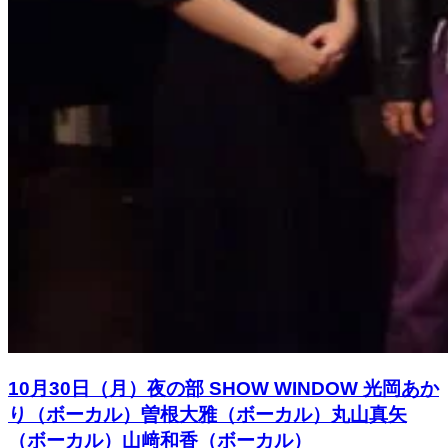
10月30日（月）夜の部 SHOW WINDOW 光岡あか
り（ボーカル）曽根大雅（ボーカル）丸山真矢
（ボーカル）山﨑和香（ボーカル）