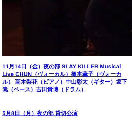
11月14日（金）夜の部 SLAY KILLER Musical
Live CHUN（ヴォーカル）橋本薫子（ヴォーカ
ル） 高木梨花（ピアノ）中山彰太（ギター）坂下
嵩（ベース）吉田貴博（ドラム）
5月8日（月）夜の部 貸切公演