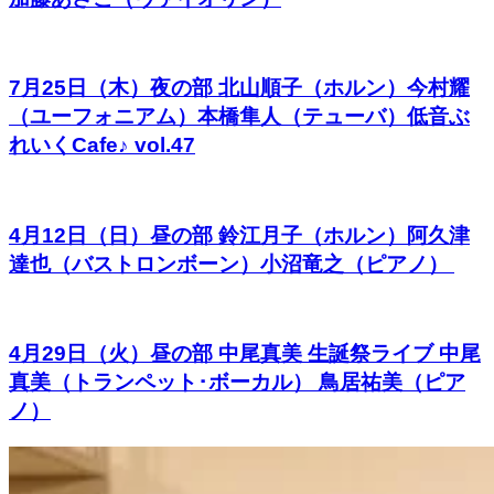
7月25日（木）夜の部 北山順子（ホルン）今村耀
（ユーフォニアム）本橋隼人（テューバ）低音ぶ
れいくCafe♪ vol.47
4月12日（日）昼の部 鈴江月子（ホルン）阿久津
達也（バストロンボーン）小沼竜之（ピアノ）
4月29日（火）昼の部 中尾真美 生誕祭ライブ 中尾
真美（トランペット･ボーカル） 鳥居祐美（ピア
ノ）