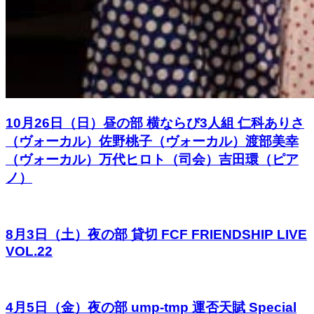
10月26日（日）昼の部 横ならび3人組 仁科ありさ
（ヴォーカル）佐野桃子（ヴォーカル）渡部美幸
（ヴォーカル）万代ヒロト（司会）吉田環（ピア
ノ）
8月3日（土）夜の部 貸切 FCF FRIENDSHIP LIVE
VOL.22
4月5日（金）夜の部 ump-tmp 運否天賦 Special