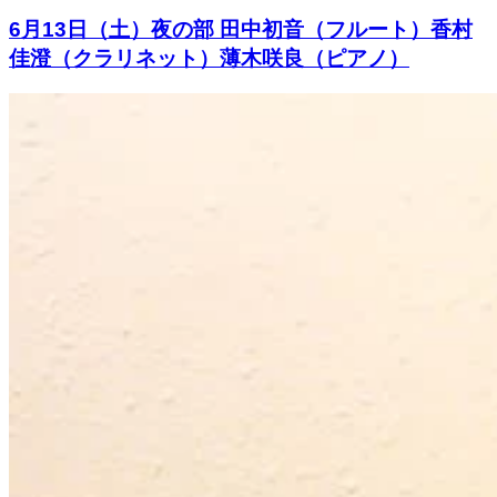
6月13日（土）夜の部 田中初音（フルート）香村
佳澄（クラリネット）薄木咲良（ピアノ）