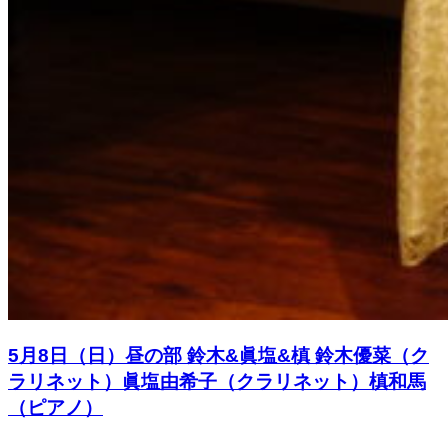
5月8日（日）昼の部 鈴木&眞塩&槙 鈴木優菜（ク
ラリネット）眞塩由希子（クラリネット）槙和馬
（ピアノ）