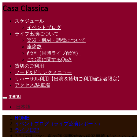
Casa Classica
スケジュール
イベントブログ
ライブ出演について
楽器・機材・調律について
座席数
配信（同時ライブ配信）
ご出演に関するQ&A
貸切のご利用
フード&ドリンクメニュー
リハーサル利用【出演＆貸切ご利用確定者限定】
アクセス/駐車場
menu
日本語
HOME
イベントブログ（ライブ公演レポート）
ライブ日記
7月17日（水）夜の部 河野祐衣×稲沢朋華 ピアノジョ