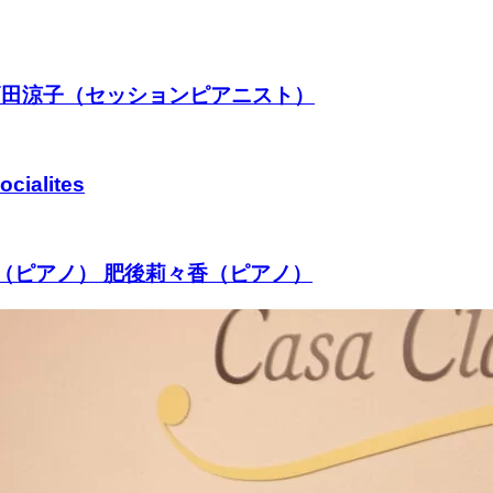
4 高田涼子（セッションピアニスト）
cialites
 Mishu（ピアノ） 肥後莉々香（ピアノ）