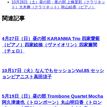
10月26日（土）昼の部・夜の部 上條里彩（クラリネッ
ト）大木舞（クラリネット）秋山結香（ピアノ）
関連記事
4月27日（日）昼の部 KARANMA Trio 四家愛藍
（ピアノ）四家絵捺（ヴァイオリン）四家簾間
（チェロ）
10月17日（火）なんでもセッションVol.85 セッシ
ョンピアニスト高田涼子
5月19日（日）昼の部 Trombone Quartet Mocha
阿久津達也（トロンボーン）丸山明日香（トロン