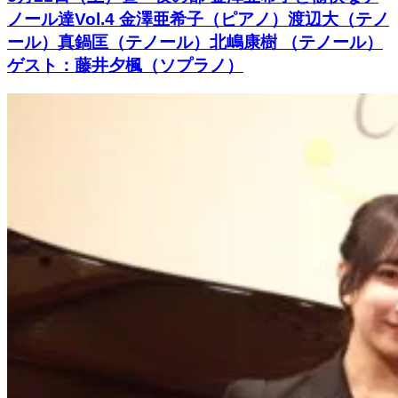
ノール達Vol.4 金澤亜希子（ピアノ）渡辺大（テノ
ール）真鍋匡（テノール）北嶋康樹 （テノール）
ゲスト：藤井夕楓（ソプラノ）