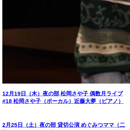
12月19日（木）夜の部 松岡さや⼦ 偶数⽉ライブ
#18 松岡さや子（ボーカル）近藤大夢（ピアノ）
2月25日（土）夜の部 貸切公演 めぐみつママ（二