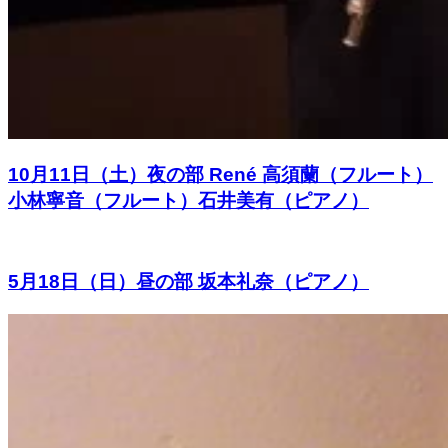
10月11日（土）夜の部 René 高須蘭（フルート）
小林寧音（フルート）石井美有（ピアノ）
5月18日（日）昼の部 坂本礼奈（ピアノ）