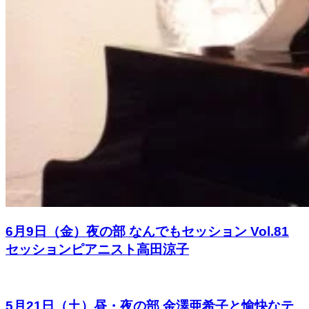
6月9日（金）夜の部 なんでもセッション Vol.81
セッションピアニスト高田涼子
5月21日（土）昼・夜の部 金澤亜希子と愉快なテ