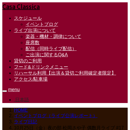
Casa Classica
スケジュール
イベントブログ
ライブ出演について
楽器・機材・調律について
座席数
配信（同時ライブ配信）
ご出演に関するQ&A
貸切のご利用
フード&ドリンクメニュー
リハーサル利用【出演＆貸切ご利用確定者限定】
アクセス/駐車場
menu
日本語
HOME
イベントブログ（ライブ公演レポート）
ライブ日記
10月25日（金）夜の部 松岡さや⼦ 偶数⽉ライブ #17