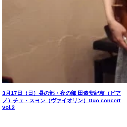
3月17日（日）昼の部・夜の部 田邉安紀恵（ピア
ノ）チェ・スヨン（ヴァイオリン）Duo concert
vol.2