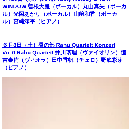
WINDOW 曽根大雅（ボーカル）丸山真矢（ボーカ
ル）光岡あかり（ボーカル）山﨑和香（ボーカ
ル）宮﨑澪平（ピアノ）
６月8日（土）昼の部 Rahu Quartett Konzert
Vol.0 Rahu Quartett 井川璃理（ヴァイオリン）恒
吉泰侑（ヴィオラ）田中香帆（チェロ）野底彩芽
（ピアノ）