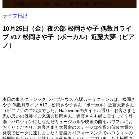
松岡さや子（ボーカル）近藤大夢（ピアノ）
ライブ日記
10月25日（金）夜の部 松岡さや⼦ 偶数⽉ライ
ブ #17 松岡さや子（ボーカル）近藤大夢（ピア
ノ）
本日の東京クラシック ライブハウス 赤坂カーサクラシカは、松岡さ
や⼦ 偶数⽉ライブ #17、松岡さや子さん（ボーカル）近藤大夢さん
（ピアノ）のご出演でした。Halloweenのタイトル通り、お客さまも
思い思いの仮装でご来店☆松岡さん、近藤さんも緑に染まって？登
場、ハロウィンにちなんだミュージカルや映画の曲をパワフルにお
おくりくださり、お客さまも大興奮のステージは今宵の仮装大賞の
発表でピークに達しました！音楽とパフォーマンスでハロウィンの
醍醐味をたっぷりと味わえる夜をありがとうございました！松岡さ