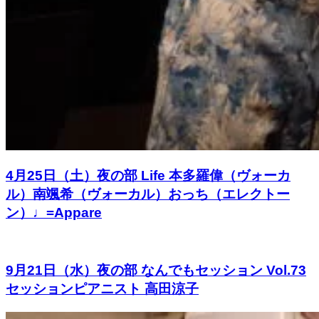
4月25日（土）夜の部 Life 本多羅偉（ヴォーカ
ル）南颯希（ヴォーカル）おっち（エレクトー
ン）♩=Appare
9月21日（水）夜の部 なんでもセッション Vol.73
セッションピアニスト 高田涼子