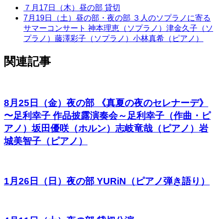
７月17日（木）昼の部 貸切
7月19日（土）昼の部・夜の部 ３人のソプラノに寄る
サマーコンサート 神本理恵（ソプラノ）津金久子（ソ
プラノ）藤澤彩子（ソプラノ）小林真希（ピアノ）
関連記事
8月25日（金）夜の部 《真夏の夜のセレナーデ》
〜足利幸子 作品披露演奏会～足利幸子（作曲・ピ
アノ）坂田優咲（ホルン）志岐竜哉（ピアノ）岩
城美智子（ピアノ）
1月26日（日）夜の部 YURiN（ピアノ弾き語り）