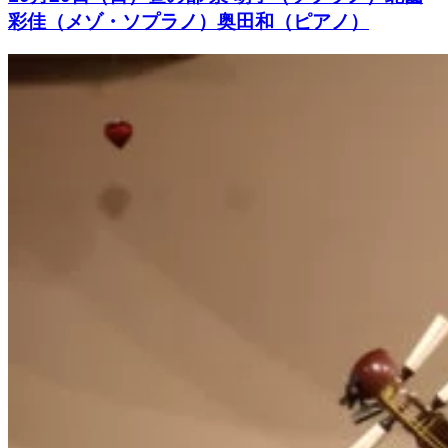
彩佳（メゾ・ソプラノ）奥田和（ピアノ）