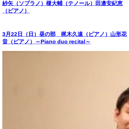
紗矢（ソプラノ）榎大輔（テノール）田邉安紀恵
（ピアノ）
3月22日（日）昼の部 梶木久遠（ピアノ）山形花
音（ピアノ）～Piano duo recital～