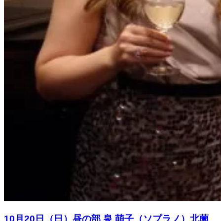
10月20日（日）昼の部 泉 萌子（ソプラノ）北薗