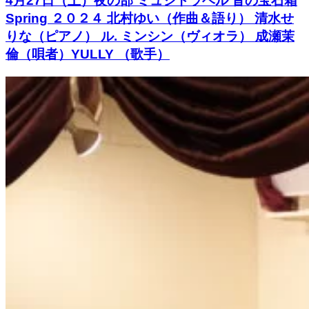
4月27日（土）夜の部 ミュジトラベル 音の宝石箱
Spring ２０２４ 北村ゆい（作曲＆語り） 清水せ
りな（ピアノ） ル. ミンシン（ヴィオラ） 成瀬茉
倫（唄者）YULLY （歌手）