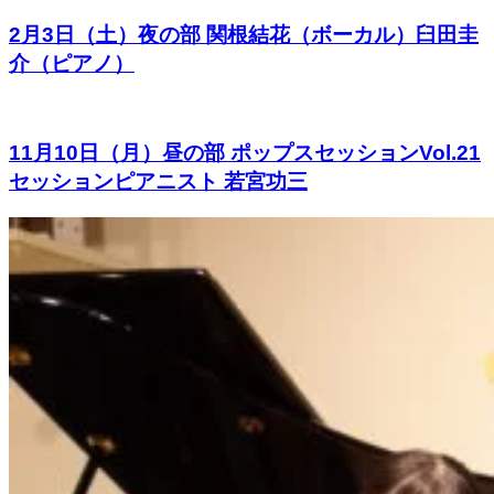
2月3日（土）夜の部 関根結花（ボーカル）臼田圭
介（ピアノ）
11月10日（月）昼の部 ポップスセッションVol.21
セッションピアニスト 若宮功三