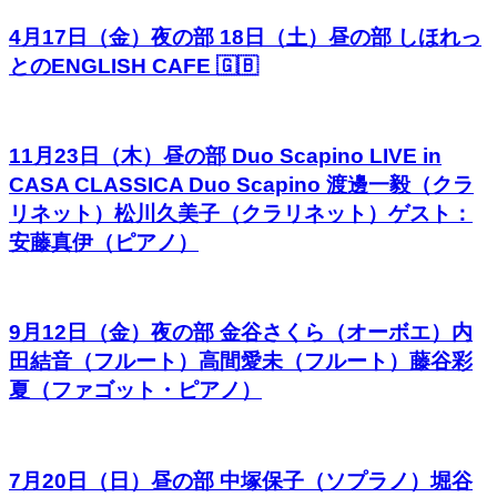
4月17日（金）夜の部 18日（土）昼の部 しほれっ
とのENGLISH CAFE 🇬🇧
11月23日（木）昼の部 Duo Scapino LIVE in
CASA CLASSICA Duo Scapino 渡邊一毅（クラ
リネット）松川久美子（クラリネット）ゲスト：
安藤真伊（ピアノ）
9月12日（金）夜の部 金谷さくら（オーボエ）内
田結音（フルート）高間愛未（フルート）藤谷彩
夏（ファゴット・ピアノ）
7月20日（日）昼の部 中塚保子（ソプラノ）堀谷