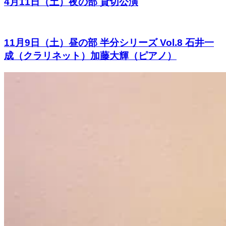
4月11日（土）夜の部 貸切公演
11月9日（土）昼の部 半分シリーズ Vol.8 石井一
成（クラリネット）加藤大輝（ピアノ）