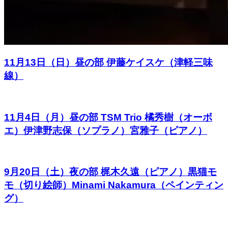
11月13日（日）昼の部 伊藤ケイスケ（津軽三味
線）
11月4日（月）昼の部 TSM Trio 橘秀樹（オーボ
エ）伊津野志保（ソプラノ）宮雅子（ピアノ）
9月20日（土）夜の部 梶木久遠（ピアノ）黒猫モ
モ（切り絵師）Minami Nakamura（ペインティン
グ）