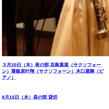
３月20日（木）夜の部 花島葉菜（サクソフォー
ン）粟飯原叶翔（サクソフォーン）木口屋舞（ピ
アノ）
8月15日（木）昼の部 貸切