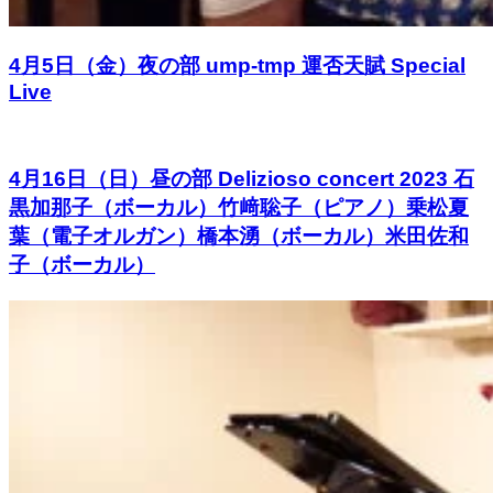
4月5日（金）夜の部 ump-tmp 運否天賦 Special
Live
4月16日（日）昼の部 Delizioso concert 2023 石
黒加那子（ボーカル）竹﨑聡子（ピアノ）乗松夏
葉（電子オルガン）橋本湧（ボーカル）米田佐和
子（ボーカル）