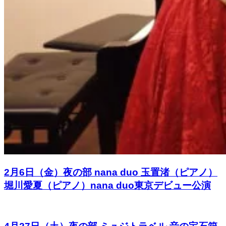
2月6日（金）夜の部 nana duo 玉置渚（ピアノ）
堀川愛夏（ピアノ）nana duo東京デビュー公演