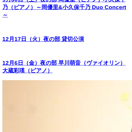
乃（ピアノ）～岡優里&小久保千乃 Duo Concert
～
12月17日（火）夜の部 貸切公演
12月6日（金）夜の部 早川萌音（ヴァイオリン）
大蔵彩瑛（ピアノ）