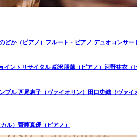
のどか（ピアノ）フルート・ピアノ デュオコンサート V
ノジョイントリサイタル 稲沢朋華（ピアノ）河野祐衣（
サンブル 西尾恵子（ヴァイオリン）田口史織（ヴァ
ォーカル）齊藤真優（ピアノ）