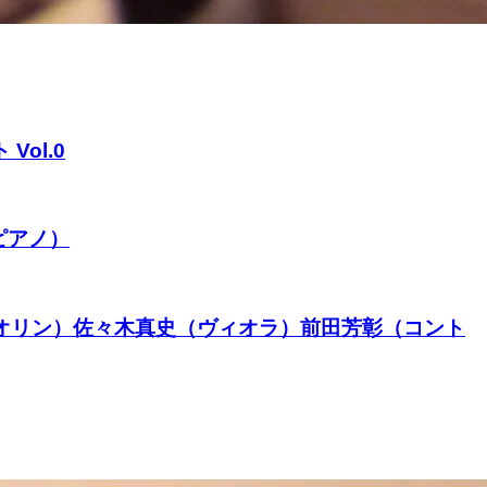
ol.0
ピアノ）
イオリン）佐々木真史（ヴィオラ）前田芳彰（コント