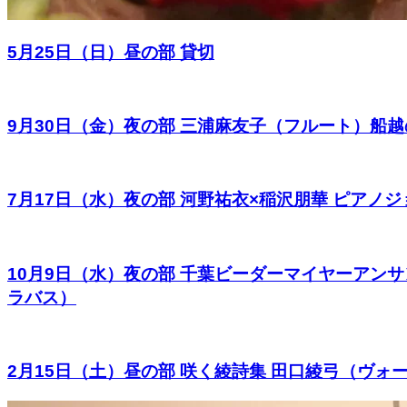
5月25日（日）昼の部 貸切
9月30日（金）夜の部 三浦麻友子（フルート）船越
7月17日（水）夜の部 河野祐衣×稲沢朋華 ピア
10月9日（水）夜の部 千葉ビーダーマイヤーアン
ラバス）
2月15日（土）昼の部 咲く綾詩集 田口綾弓（ヴ