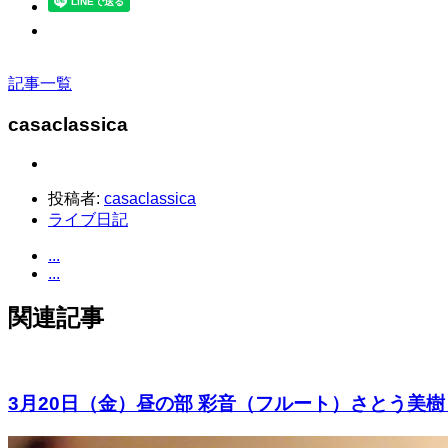
記事一覧
casaclassica
投稿者:
casaclassica
ライブ日記
...
...
関連記事
3月20日（金）昼の部 彩音（フルート）さとう美