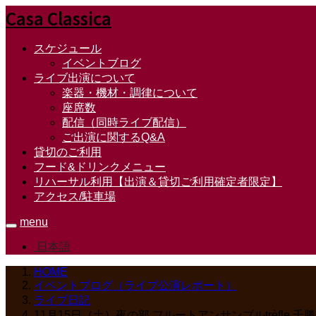
Casa Classica
スケジュール
イベントブログ
ライブ出演について
楽器・機材・調律について
座席数
配信（同時ライブ配信）
ご出演に関するQ&A
貸切のご利用
フード&ドリンクメニュー
リハーサル利用【出演＆貸切ご利用確定者限定】
アクセス/駐車場
menu
日本語
HOME
イベントブログ（ライブ公演レポート）
ライブ日記
11月15日（土）夜の部 フルートアンサンブルtrèf