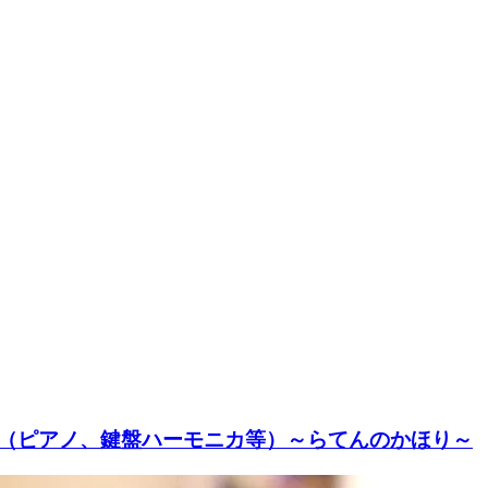
樹（ピアノ、鍵盤ハーモニカ等）～らてんのかほり～