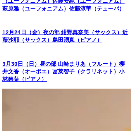
（ユーフォニアム）佐藤安純（ユーフォニアム）
萩原雅（ユーフォニアム）佐藤涼華（テューバ）
12月24日（金）夜の部 紺野真奈美（サックス）近
藤沙耶（サックス）島田湧真（ピアノ）
3月30日（日）昼の部 山崎まりあ（フルート）櫻
井文香（オーボエ）冨菜智子（クラリネット）小
林碧葉（ピアノ）