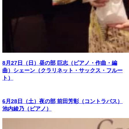
8月27日（日）昼の部 巨志（ピアノ・作曲・編
曲）シェーン（クラリネット・サックス・フルー
ト）
6月28日（土）夜の部 前田芳彰（コントラバス）
池内綾乃（ピアノ）