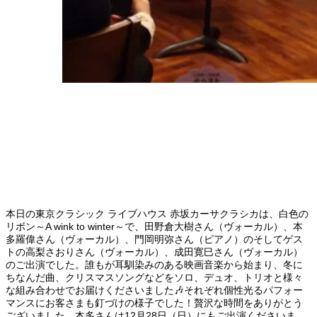
本日の東京クラシック ライブハウス 赤坂カーサクラシカは、白色の
リボン～A wink to winter～で、田野倉大樹さん（ヴォーカル）、本
多羅偉さん（ヴォーカル）、門岡明弥さん（ピアノ）のそしてゲス
トの高梨さおりさん（ヴォーカル）、成田寛巳さん（ヴォーカル）
のご出演でした。誰もが耳馴染みのある映画音楽から始まり、冬に
ちなんだ曲、クリスマスソングなどをソロ、デュオ、トリオと様々
な組み合わせでお届けくださいました🎶それぞれ個性光るパフォー
マンスにお客さまも釘づけの様子でした！贅沢な時間をありがとう
ございました。本多さんは12月28日（日）にもご出演くださいま