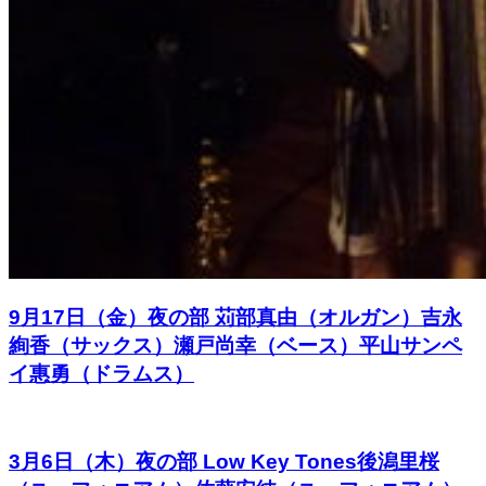
9月17日（金）夜の部 苅部真由（オルガン）吉永
絢香（サックス）瀬戸尚幸（ベース）平山サンペ
イ惠勇（ドラムス）
3月6日（木）夜の部 Low Key Tones後潟里桜