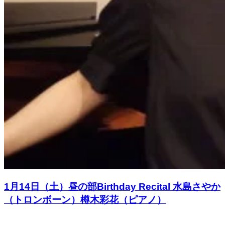
1月14日（土）昼の部Birthday Recital 水島さやか
（トロンボーン）樽木彩花（ピアノ）