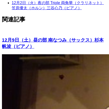
12月2日（火）夜の部 Triole 両角華（クラリネット）
笠原優太（ホルン）三谷心乃（ピアノ）
関連記事
12月9日（土）昼の部 南なつみ（サックス）杉本
帆波（ピアノ）