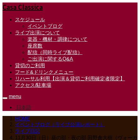
Casa Classica
スケジュール
イベントブログ
ライブ出演について
楽器・機材・調律について
座席数
配信（同時ライブ配信）
ご出演に関するQ&A
貸切のご利用
フード&ドリンクメニュー
リハーサル利用【出演＆貸切ご利用確定者限定】
アクセス/駐車場
menu
日本語
HOME
イベントブログ（ライブ公演レポート）
ライブ日記
11月30日（日）昼の部・夜の部 田野倉大樹（ヴォーカ