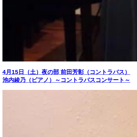
4月15日（土）夜の部 前田芳彰（コントラバス）
池内綾乃（ピアノ）～コントラバスコンサート～