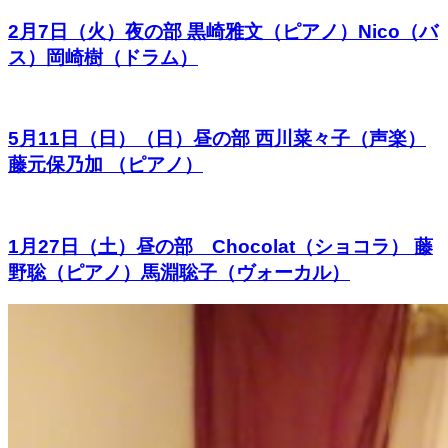
2月7日（火）夜の部 黒崎雅文（ピアノ）Nico（バ
ス）岡崎樹（ドラム）
5月11日（日）（日）昼の部 西川菜々子（声楽）
藤元保乃加 （ピアノ）
1月27日（土）昼の部 Chocolat（ショコラ） 藤
野聡（ピアノ）馬淵聡子（ヴォーカル）