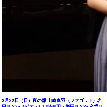
3月22日（日）夜の部 山崎奏羽（ファゴット）岩
田まどか（ピアノ）山崎奏羽・岩田まどか 卒業リ