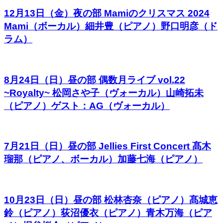
12月13日（金）夜の部 Mamiのクリスマス 2024
Mami（ボーカル）細井豊（ピアノ）野口明彦（ド
ラム）
8月24日（日）昼の部 偶数月ライブ vol.22
~Royalty~ 松岡さや子（ヴォーカル）山崎拓未
（ピアノ）ゲスト：AG（ヴォーカル）
7月21日（日）昼の部 Jellies First Concert 髙木
瑠那（ピアノ、ボーカル）加藤七海（ピアノ）
10月23日（日）昼の部 松林杏奈（ピアノ）髙城恵
鈴（ピアノ）荻沼優衣（ピアノ）青木万海（ピア