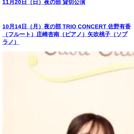
11月20日（日）夜の部 貸切公演
10月14日（月）夜の部 TRIO CONCERT 佐野有香
（フルート）庄崎杏南（ピアノ）矢吹桃子（ソプ
ラノ）