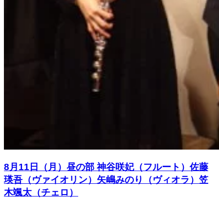
8月11日（月）昼の部 神谷咲妃（フルート）佐藤
瑛吾（ヴァイオリン）矢嶋みのり（ヴィオラ）笠
木颯太（チェロ）