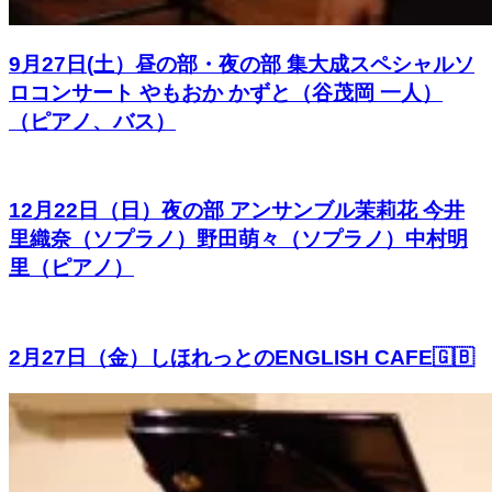
9月27日(土）昼の部・夜の部 集大成スペシャルソ
ロコンサート やもおか かずと（谷茂岡 一人）
（ピアノ、バス）
12月22日（日）夜の部 アンサンブル茉莉花 今井
里織奈（ソプラノ）野田萌々（ソプラノ）中村明
里（ピアノ）
2月27日（金）しほれっとのENGLISH CAFE🇬🇧