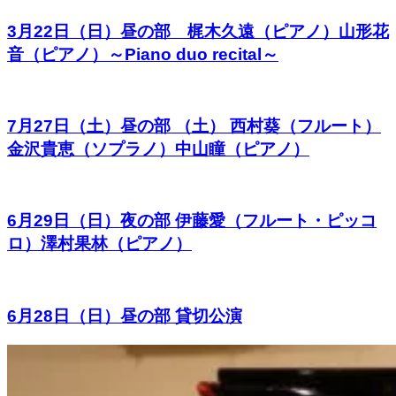
3月22日（日）昼の部 梶木久遠（ピアノ）山形花
音（ピアノ）～Piano duo recital～
7月27日（土）昼の部 （土） 西村葵（フルート）
金沢貴恵（ソプラノ）中山瞳（ピアノ）
6月29日（日）夜の部 伊藤愛（フルート・ピッコ
ロ）澤村果林（ピアノ）
6月28日（日）昼の部 貸切公演