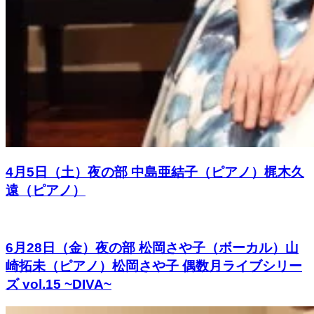
4月5日（土）夜の部 中島亜結子（ピアノ）梶木久
遠（ピアノ）
6月28日（金）夜の部 松岡さや子（ボーカル）山
崎拓未（ピアノ）松岡さや子 偶数月ライブシリー
ズ vol.15 ~DIVA~