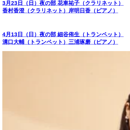
3月23日（日）夜の部 花車祐子（クラリネット）
香村香澄（クラリネット）岸明日香（ピアノ）
4月13日（日）夜の部 細谷侑生（トランペット）
溝口大輔（トランペット）三浦琢磨（ピアノ）