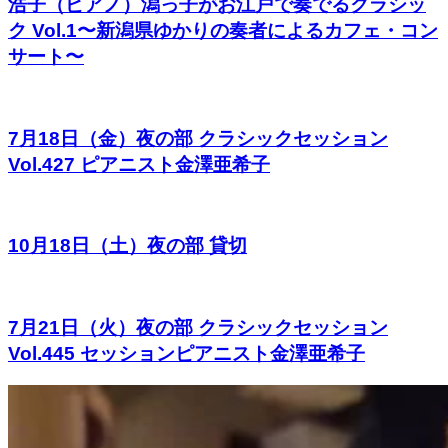
浩子（ピアノ）潟っ子がお江戸で奏でるクラシッ
ク Vol.1〜新潟県ゆかりの奏者によるカフェ・コン
サート〜
7月18日（金）夜の部 クラシックセッション
Vol.427 ピアニスト金澤亜希子
10月18日（土）夜の部 貸切
7月21日（火）夜の部 クラシックセッション
Vol.445 セッションピアニスト金澤亜希子