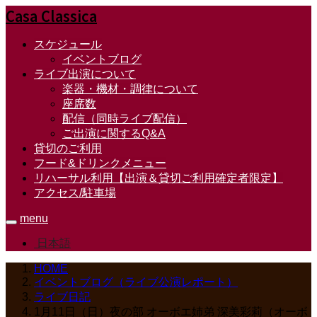
Casa Classica
スケジュール
イベントブログ
ライブ出演について
楽器・機材・調律について
座席数
配信（同時ライブ配信）
ご出演に関するQ&A
貸切のご利用
フード&ドリンクメニュー
リハーサル利用【出演＆貸切ご利用確定者限定】
アクセス/駐車場
menu
日本語
HOME
イベントブログ（ライブ公演レポート）
ライブ日記
1月11日（日）夜の部 オーボエ姉弟 深美彩莉（オーボ