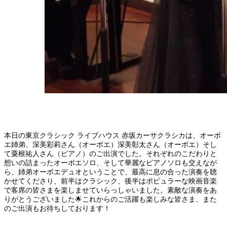
本日の東京クラシック ライブハウス 赤坂カーサクラシカは、オーボ
エ姉弟、深美彩莉さん（オーボエ）深美彰太さん（オーボエ）そし
て粟根祐人さん（ピアノ）のご出演でした。それぞれのこだわりと
想いの詰まったオーボエソロ、そして華麗なピアノソロも交えなが
ら、姉弟オーボエデュオということで、最高に息の合った演奏を聴
かせてくださり、前半はクラシック、後半はポピュラーな映画音楽
で客席の皆さまを楽しませていらっしゃいました。素敵な演奏をあ
りがとうございました🌟これからのご活躍も楽しみな皆さま、また
のご出演もお待ちしております！