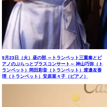
9月23日（火）昼の部 ～トランペット三重奏とピ
アノのぷらっとブラスコンサート～ 神山巧弥（ト
ランペット）岡田彩音（トランペット）渡邉友香
理（トランペット）安原菜々子（ピアノ）