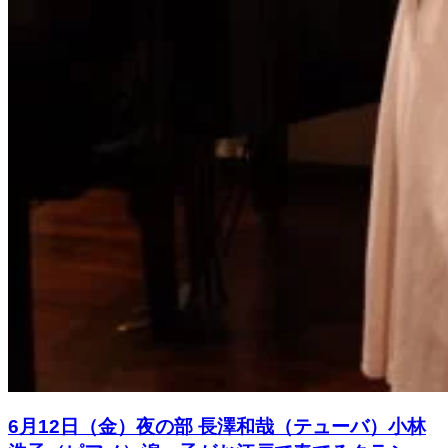
6月12日（金）夜の部 長澤和哉（テューバ）小林