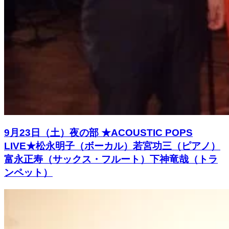
9月23日（土）夜の部 ★ACOUSTIC POPS
LIVE★松永明子（ボーカル）若宮功三（ピアノ）
富永正寿（サックス・フルート）下神竜哉（トラ
ンペット）