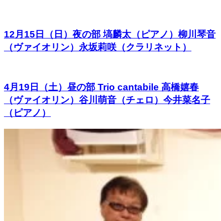
12月15日（日）夜の部 塙麟太（ピアノ）柳川琴音
（ヴァイオリン）永坂莉咲（クラリネット）
4月19日（土）昼の部 Trio cantabile 高橋嬉春
（ヴァイオリン）谷川萌音（チェロ）今井菜名子
（ピアノ）