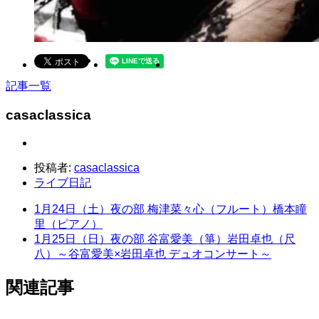
記事一覧
casaclassica
投稿者:
casaclassica
ライブ日記
1月24日（土）夜の部 梅津菜々心（フルート）橋本瞳
里（ピアノ）
1月25日（日）夜の部 谷富愛美（箏）岩田卓也（尺
八）～谷富愛美×岩田卓也 デュオコンサート～
関連記事