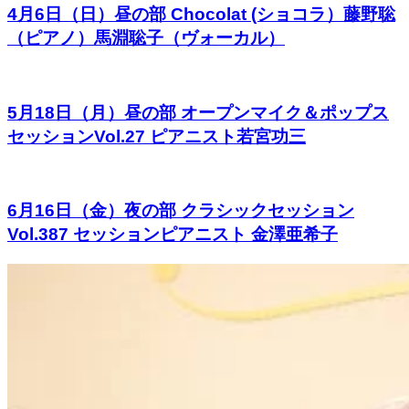
4月6日（日）昼の部 Chocolat (ショコラ）藤野聡
（ピアノ）馬淵聡子（ヴォーカル）
5月18日（月）昼の部 オープンマイク＆ポップス
セッションVol.27 ピアニスト若宮功三
6月16日（金）夜の部 クラシックセッション
Vol.387 セッションピアニスト 金澤亜希子