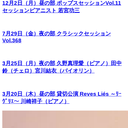
12月2日（月）昼の部 ポップスセッションVol.11
セッションピアニスト 若宮功三
7月29日（金）夜の部 クラシックセッション
Vol.368
3月25日（月）夜の部 久野真理愛（ピアノ）田中
鈴（チェロ）宮川結衣（バイオリン）
3月20日（木）昼の部 貸切公演 Reves Liés ～ﾘｰ
ｳﾞﾘｴ～ 川崎祥子（ピアノ）