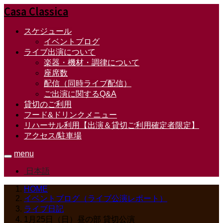
Casa Classica
スケジュール
イベントブログ
ライブ出演について
楽器・機材・調律について
座席数
配信（同時ライブ配信）
ご出演に関するQ&A
貸切のご利用
フード&ドリンクメニュー
リハーサル利用【出演＆貸切ご利用確定者限定】
アクセス/駐車場
menu
日本語
HOME
イベントブログ（ライブ公演レポート）
ライブ日記
1月25日（日）昼の部 貸切公演