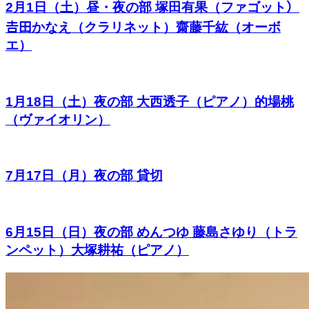
2月1日（土）昼・夜の部 塚田有果（ファゴット）
𠮷田かなえ（クラリネット）齋藤千紘（オーボ
エ）
1月18日（土）夜の部 大西透子（ピアノ）的場桃
（ヴァイオリン）
7月17日（月）夜の部 貸切
6月15日（日）夜の部 めんつゆ 藤島さゆり（トラ
ンペット）大塚耕祐（ピアノ）