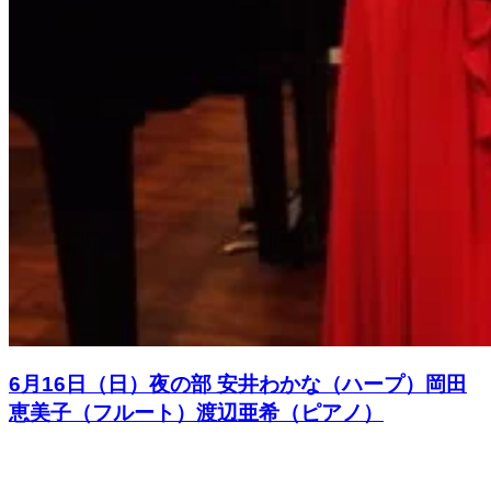
6月16日（日）夜の部 安井わかな（ハープ）岡田
恵美子（フルート）渡辺亜希（ピアノ）