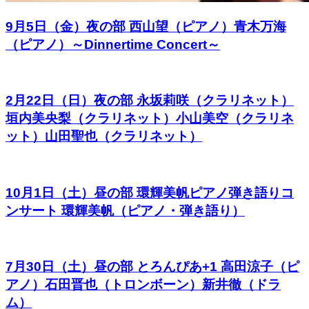
9月5日（金）夜の部 西山望（ピアノ）青木万海
（ピアノ）～Dinnertime Concert～
2月22日（日）夜の部 永坂莉咲（クラリネット）
垣内美央梨（クラリネット）小山美空（クラリネ
ット）山田聖也（クラリネット）
10月1日（土）昼の部 環輝美帆ピアノ弾き語りコ
ンサート 環輝美帆（ピアノ・弾き語り）
7月30日（土）昼の部 とろんぴあ+1 高田涼子（ピ
アノ）石田晋也（トロンボーン）新井徹（ドラ
ム）