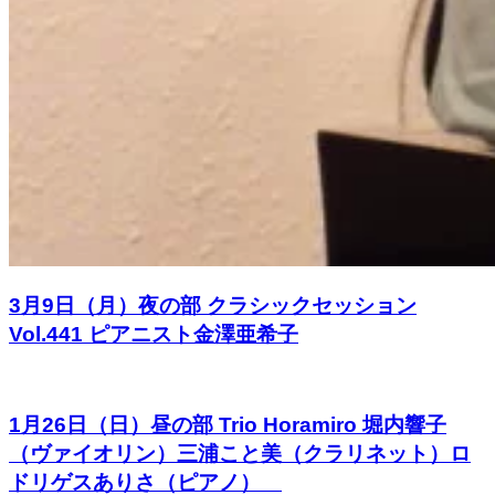
3月9日（月）夜の部 クラシックセッション
Vol.441 ピアニスト金澤亜希子
1月26日（日）昼の部 Trio Horamiro 堀内響子
（ヴァイオリン）三浦こと美（クラリネット）ロ
ドリゲスありさ（ピアノ）